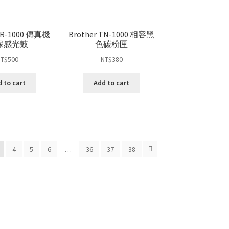
 DR-1000 傳真機
Brother TN-1000 相容黑
保感光鼓
色碳粉匣
NT$
500
NT$
380
 to cart
Add to cart
4
5
6
…
36
37
38