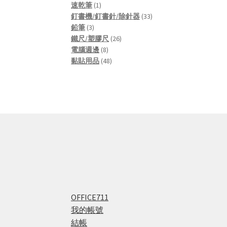
1
products
速乾筆
1
product
33
釘書機/釘書針/除針器
33
3
products
鉛筆
3
products
26
鐵尺/塑膠尺
26
8
products
電腦週邊
8
products
48
黏貼用品
48
products
OFFICE711
我的帳號
結帳