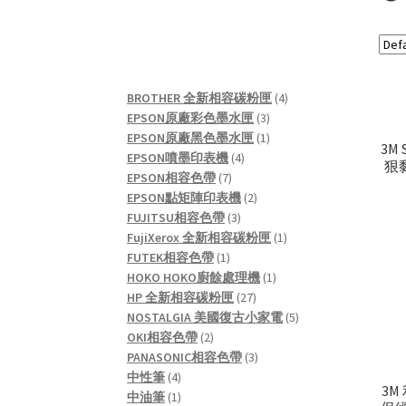
4
BROTHER 全新相容碳粉匣
4
3
products
EPSON原廠彩色墨水匣
3
products
1
EPSON原廠黑色墨水匣
1
3M 
4
product
EPSON噴墨印表機
4
狠黏
7
products
EPSON相容色帶
7
products
2
EPSON點矩陣印表機
2
3
products
FUJITSU相容色帶
3
products
1
FujiXerox 全新相容碳粉匣
1
1
product
FUTEK相容色帶
1
product
1
HOKO HOKO廚餘處理機
1
27
product
HP 全新相容碳粉匣
27
products
5
NOSTALGIA 美國復古小家電
5
2
products
OKI相容色帶
2
products
3
PANASONIC相容色帶
3
4
products
中性筆
4
3
products
1
中油筆
1