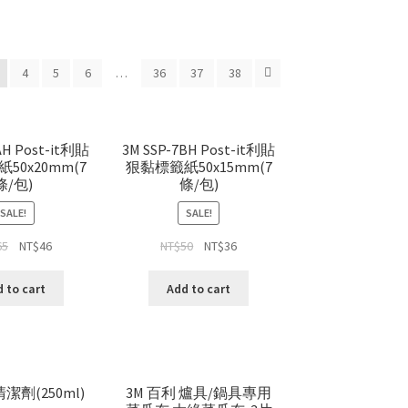
4
5
6
…
36
37
38
AH Post-it利貼
3M SSP-7BH Post-it利貼
50x20mm(7
狠黏標籤紙50x15mm(7
條/包)
條/包)
SALE!
SALE!
65
NT$
46
NT$
50
NT$
36
 to cart
Add to cart
潔劑(250ml)
3M 百利 爐具/鍋具專用