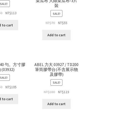
菜瓜布 大綠菜瓜布-3片
SALE!
裝
50
NT$
113
SALE!
NT$
70
NT$
55
 to cart
Add to cart
D140 勻。方寸膠
ABEL 力大 03927 / TD200
(03932)
筆筒膠帶台(不含展示物
及膠帶)
SALE!
SALE!
50
NT$
105
NT$
180
NT$
123
 to cart
Add to cart