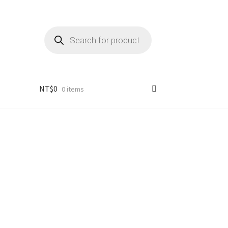
Products
search
NT$
0
0 items