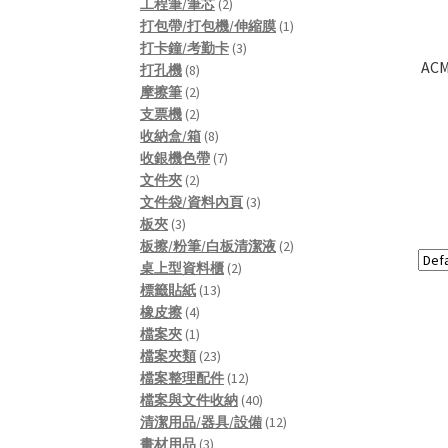
2
product
工程筆/筆芯
2
products
1
打包帶/打包機/伸縮膜
1
3
product
打卡鐘/考勤卡
3
AC
8
products
打孔機
8
products
2
摩擦筆
2
products
2
支票機
2
products
8
收納盒/箱
8
products
7
收銀機色帶
7
2
products
文件夾
2
products
3
文件袋/資料內頁
3
3
products
板夾
3
products
2
板擦/粉筆/白板清潔液
2
2
products
桌上型資料櫃
2
13
products
標籤貼紙
13
4
products
橡皮擦
4
products
1
檔案夾
1
product
23
檔案夾類
23
products
12
檔案整理配件
12
products
40
檔案與文件收納
40
products
12
清潔用品/器具/設備
12
3
products
畫材用品
3