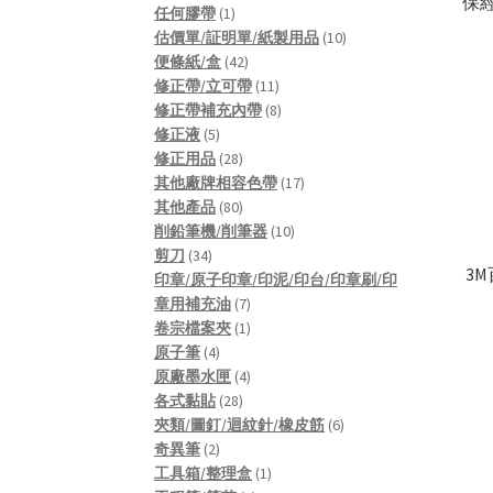
保經
product
1
任何膠帶
1
product
10
估價單/証明單/紙製用品
10
42
products
便條紙/盒
42
products
11
修正帶/立可帶
11
products
8
修正帶補充內帶
8
5
products
修正液
5
products
28
修正用品
28
products
17
其他廠牌相容色帶
17
80
products
其他產品
80
products
10
削鉛筆機/削筆器
10
34
products
剪刀
34
3
products
印章/原子印章/印泥/印台/印章刷/印
7
章用補充油
7
products
1
卷宗檔案夾
1
4
product
原子筆
4
products
4
原廠墨水匣
4
28
products
各式黏貼
28
products
6
夾類/圖釘/迴紋針/橡皮筋
6
2
products
奇異筆
2
products
1
工具箱/整理盒
1