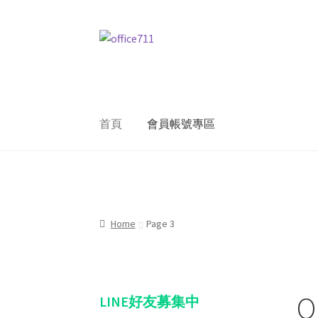
Skip
Skip
to
to
navigation
content
首頁
會員帳號專區
Home
我的帳號
結帳
聯絡我們
購物車
關於
Home
Page 3
O
LINE好友募集中