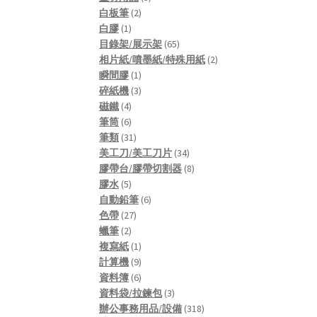
2
products
白板筆
2
1
products
白膠
1
product
65
目錄架/展示架
65
products
2
相片紙/噴墨紙/特殊用紙
2
1
products
瞬間膠
1
product
3
碎紙機
3
4
products
磁鐵
4
products
6
筆筒
6
products
31
筆類
31
products
34
美工刀/美工刀片
34
products
8
膠帶台/膠帶切割器
8
5
products
膠水
5
products
6
自動鉛筆
6
27
products
色帶
27
2
products
蠟筆
2
products
1
複寫紙
1
product
9
計算機
9
products
6
資料簿
6
products
3
資料袋/拉鍊包
3
products
318
辦公事務用品/設備
318