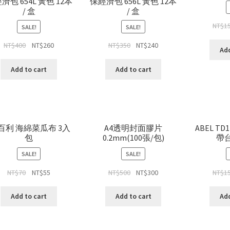
濟包 654L 黃色 12本
保經濟包 656L 黃色 12本
/ 盒
/ 盒
NT$
1
SALE!
SALE!
NT$
400
NT$
260
NT$
350
NT$
240
Add
Add to cart
Add to cart
M百利 海綿菜瓜布 3入
A4透明封面膠片
ABEL T
包
0.2mm(100張/包)
帶台
SALE!
SALE!
NT$
70
NT$
55
NT$
500
NT$
300
NT$
1
Add to cart
Add to cart
Add