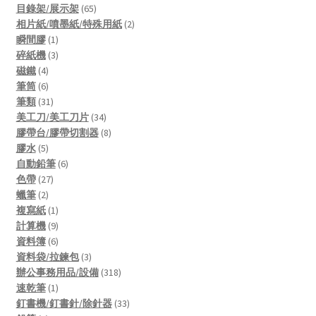
product
65
目錄架/展示架
65
products
2
相片紙/噴墨紙/特殊用紙
2
1
products
瞬間膠
1
product
3
碎紙機
3
4
products
磁鐵
4
products
6
筆筒
6
products
31
筆類
31
products
34
美工刀/美工刀片
34
products
8
膠帶台/膠帶切割器
8
5
products
膠水
5
products
6
自動鉛筆
6
27
products
色帶
27
2
products
蠟筆
2
products
1
複寫紙
1
product
9
計算機
9
products
6
資料簿
6
products
3
資料袋/拉鍊包
3
products
318
辦公事務用品/設備
318
1
products
速乾筆
1
product
33
釘書機/釘書針/除針器
33