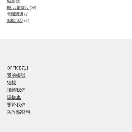
3
products
鉛筆
3
products
26
鐵尺/塑膠尺
26
8
products
電腦週邊
8
products
48
黏貼用品
48
products
OFFICE711
我的帳號
結帳
聯絡我們
購物車
關於我們
防詐騙聲明