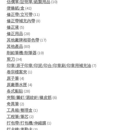
product
10
估價單/証明單/紙製用品
10
42
products
便條紙/盒
42
products
11
修正帶/立可帶
11
products
8
修正帶補充內帶
8
5
products
修正液
5
products
28
修正用品
28
products
17
其他廠牌相容色帶
17
80
products
其他產品
80
products
10
削鉛筆機/削筆器
10
34
products
剪刀
34
products
7
印章/原子印章/印泥/印台/印章刷/印章用補充油
7
1
products
卷宗檔案夾
1
4
product
原子筆
4
products
4
原廠墨水匣
4
28
products
各式黏貼
28
products
6
夾類/圖釘/迴紋針/橡皮筋
6
2
products
奇異筆
2
products
1
工具箱/整理盒
1
2
product
工程筆/筆芯
2
products
1
打包帶/打包機/伸縮膜
1
3
product
打卡鐘/考勤卡
3