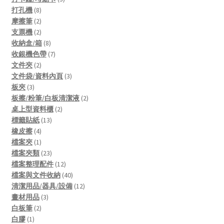
8
products
打孔機
8
products
2
摩擦筆
2
products
2
支票機
2
products
8
收納盒/箱
8
products
7
收銀機色帶
7
2
products
文件夾
2
products
3
文件袋/資料內頁
3
3
products
板夾
3
products
2
板擦/粉筆/白板清潔液
2
2
products
桌上型資料櫃
2
13
products
標籤貼紙
13
4
products
橡皮擦
4
products
1
檔案夾
1
product
23
檔案夾類
23
products
12
檔案整理配件
12
products
40
檔案與文件收納
40
products
12
清潔用品/器具/設備
12
3
products
畫材用品
3
2
products
白板筆
2
1
products
白膠
1