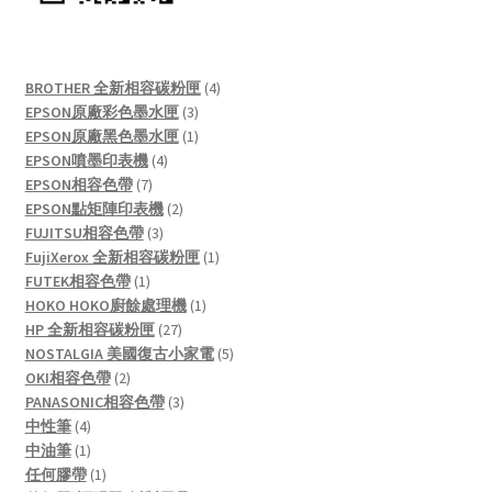
4
BROTHER 全新相容碳粉匣
4
3
products
EPSON原廠彩色墨水匣
3
products
1
EPSON原廠黑色墨水匣
1
4
product
EPSON噴墨印表機
4
7
products
EPSON相容色帶
7
products
2
EPSON點矩陣印表機
2
3
products
FUJITSU相容色帶
3
products
1
FujiXerox 全新相容碳粉匣
1
1
product
FUTEK相容色帶
1
product
1
HOKO HOKO廚餘處理機
1
27
product
HP 全新相容碳粉匣
27
products
5
NOSTALGIA 美國復古小家電
5
2
products
OKI相容色帶
2
products
3
PANASONIC相容色帶
3
4
products
中性筆
4
products
1
中油筆
1
product
1
任何膠帶
1