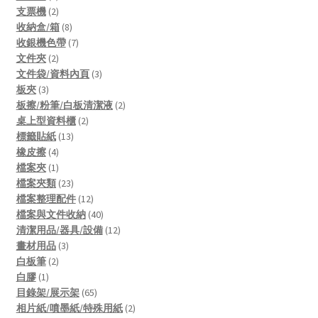
products
2
支票機
2
products
8
收納盒/箱
8
products
7
收銀機色帶
7
2
products
文件夾
2
products
3
文件袋/資料內頁
3
3
products
板夾
3
products
2
板擦/粉筆/白板清潔液
2
2
products
桌上型資料櫃
2
13
products
標籤貼紙
13
4
products
橡皮擦
4
products
1
檔案夾
1
product
23
檔案夾類
23
products
12
檔案整理配件
12
products
40
檔案與文件收納
40
products
12
清潔用品/器具/設備
12
3
products
畫材用品
3
2
products
白板筆
2
1
products
白膠
1
product
65
目錄架/展示架
65
products
2
相片紙/噴墨紙/特殊用紙
2