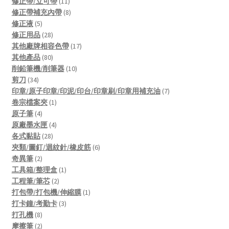
products
11
修正帶/立可帶
11
products
8
修正帶補充內帶
8
5
products
修正液
5
products
28
修正用品
28
products
17
其他廠牌相容色帶
17
80
products
其他產品
80
products
10
削鉛筆機/削筆器
10
34
products
剪刀
34
products
7
印章/原子印章/印泥/印台/印章刷/印章用補充油
7
1
products
卷宗檔案夾
1
4
product
原子筆
4
products
4
原廠墨水匣
4
28
products
各式黏貼
28
products
6
夾類/圖釘/迴紋針/橡皮筋
6
2
products
奇異筆
2
products
1
工具箱/整理盒
1
2
product
工程筆/筆芯
2
products
1
打包帶/打包機/伸縮膜
1
3
product
打卡鐘/考勤卡
3
8
products
打孔機
8
products
2
摩擦筆
2