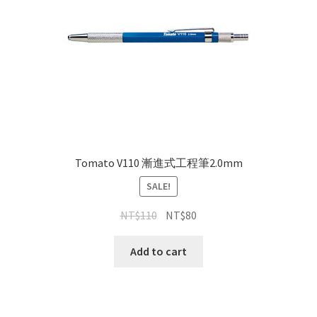
Tomato V110 漸進式工程筆2.0mm
SALE!
NT$
110
NT$
80
Add to cart