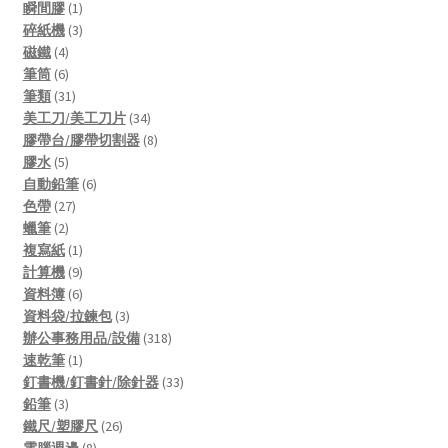
1
products
瞬間膠
1
product
3
碎紙機
3
4
products
磁鐵
4
products
6
筆筒
6
products
31
筆類
31
products
34
美工刀/美工刀片
34
products
8
膠帶台/膠帶切割器
8
5
products
膠水
5
products
6
自動鉛筆
6
27
products
色帶
27
2
products
蠟筆
2
products
1
複寫紙
1
product
9
計算機
9
products
6
資料簿
6
products
3
資料袋/拉鍊包
3
products
318
辦公事務用品/設備
318
1
products
速乾筆
1
product
33
釘書機/釘書針/除針器
33
3
products
鉛筆
3
products
26
鐵尺/塑膠尺
26
8
products