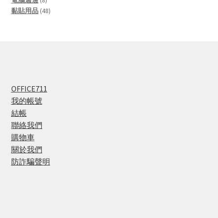
電腦週邊
8
products
48
黏貼用品
48
products
OFFICE711
我的帳號
結帳
聯絡我們
購物車
關於我們
防詐騙聲明