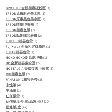
4
BROTHER 全新相容碳粉匣
4
3
products
EPSON原廠彩色墨水匣
3
products
1
EPSON原廠黑色墨水匣
1
4
product
EPSON噴墨印表機
4
7
products
EPSON相容色帶
7
products
2
EPSON點矩陣印表機
2
3
products
FUJITSU相容色帶
3
products
1
FujiXerox 全新相容碳粉匣
1
1
product
FUTEK相容色帶
1
product
1
HOKO HOKO廚餘處理機
1
27
product
HP 全新相容碳粉匣
27
products
5
NOSTALGIA 美國復古小家電
5
2
products
OKI相容色帶
2
products
3
PANASONIC相容色帶
3
4
products
中性筆
4
products
1
中油筆
1
product
1
任何膠帶
1
product
10
估價單/証明單/紙製用品
10
42
products
便條紙/盒
42