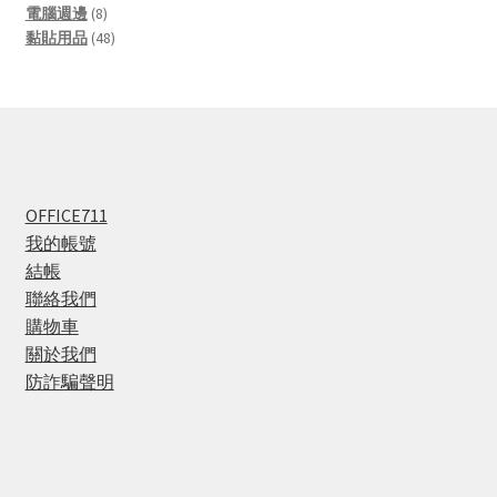
8
products
電腦週邊
8
products
48
黏貼用品
48
products
OFFICE711
我的帳號
結帳
聯絡我們
購物車
關於我們
防詐騙聲明