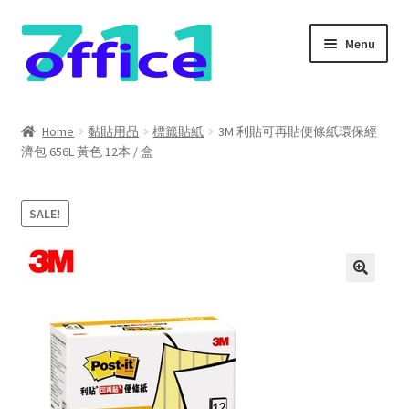
Skip
Skip
Menu
to
to
navigation
content
Home
Home
黏貼用品
標籤貼紙
3M 利貼可再貼便條紙環保經
濟包 656L 黃色 12本 / 盒
我的帳號
結帳
SALE!
聯絡我們
購物車
關於我們
防詐騙聲明