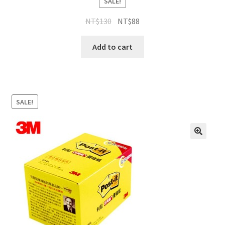
SALE!
NT$
130
NT$
88
Add to cart
SALE!