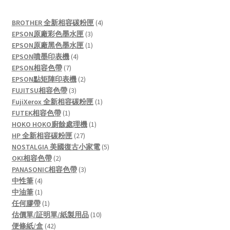
4
BROTHER 全新相容碳粉匣
4
3
products
EPSON原廠彩色墨水匣
3
products
1
EPSON原廠黑色墨水匣
1
4
product
EPSON噴墨印表機
4
7
products
EPSON相容色帶
7
products
2
EPSON點矩陣印表機
2
3
products
FUJITSU相容色帶
3
products
1
FujiXerox 全新相容碳粉匣
1
1
product
FUTEK相容色帶
1
product
1
HOKO HOKO廚餘處理機
1
27
product
HP 全新相容碳粉匣
27
products
5
NOSTALGIA 美國復古小家電
5
2
products
OKI相容色帶
2
products
3
PANASONIC相容色帶
3
4
products
中性筆
4
products
1
中油筆
1
product
1
任何膠帶
1
product
10
估價單/証明單/紙製用品
10
42
products
便條紙/盒
42