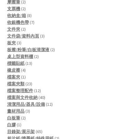
products
2
摩擦筆
2
products
2
支票機
2
products
8
收納盒/箱
8
products
7
收銀機色帶
7
2
products
文件夾
2
products
3
文件袋/資料內頁
3
3
products
板夾
3
products
2
板擦/粉筆/白板清潔液
2
2
products
桌上型資料櫃
2
13
products
標籤貼紙
13
4
products
橡皮擦
4
products
1
檔案夾
1
product
23
檔案夾類
23
products
12
檔案整理配件
12
products
40
檔案與文件收納
40
products
12
清潔用品/器具/設備
12
3
products
畫材用品
3
2
products
白板筆
2
1
products
白膠
1
product
65
目錄架/展示架
65
products
2
相片紙/噴墨紙/特殊用紙
2