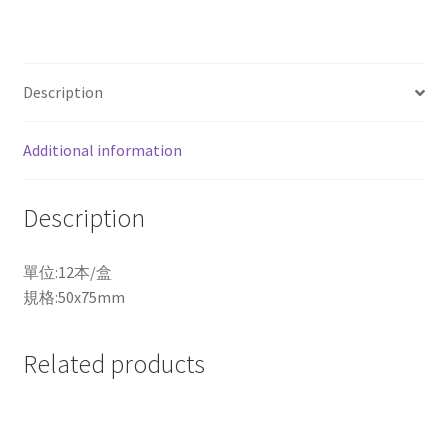
貼
可
再
貼
Description
便
條
Additional information
紙
環
保
Description
經
濟
單位:12本/盒
包
規格:50x75mm
656L
黃
色
Related products
12
本
/