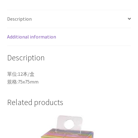
再
貼
Description
便
條
Additional information
紙
環
保
Description
經
濟
單位:12本/盒
包
規格:75x75mm
654L
黃
色
Related products
12
本
/
盒