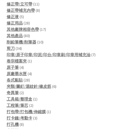
products
11
修正帶/立可帶
11
products
8
修正帶補充內帶
8
5
products
修正液
5
products
28
修正用品
28
products
17
其他廠牌相容色帶
17
80
products
其他產品
80
products
10
削鉛筆機/削筆器
10
34
products
剪刀
34
products
7
印章/原子印章/印泥/印台/印章刷/印章用補充油
7
1
products
卷宗檔案夾
1
4
product
原子筆
4
products
4
原廠墨水匣
4
28
products
各式黏貼
28
products
6
夾類/圖釘/迴紋針/橡皮筋
6
2
products
奇異筆
2
products
1
工具箱/整理盒
1
2
product
工程筆/筆芯
2
products
1
打包帶/打包機/伸縮膜
1
3
product
打卡鐘/考勤卡
3
8
products
打孔機
8