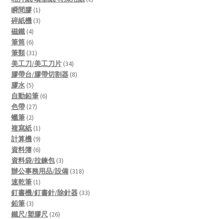
1
products
瞬間膠
1
product
3
碎紙機
3
4
products
磁鐵
4
products
6
筆筒
6
products
31
筆類
31
products
34
美工刀/美工刀片
34
products
8
膠帶台/膠帶切割器
8
5
products
膠水
5
products
6
自動鉛筆
6
27
products
色帶
27
2
products
蠟筆
2
products
1
複寫紙
1
product
9
計算機
9
products
6
資料簿
6
products
3
資料袋/拉鍊包
3
products
318
辦公事務用品/設備
318
1
products
速乾筆
1
product
33
釘書機/釘書針/除針器
33
3
products
鉛筆
3
products
26
鐵尺/塑膠尺
26