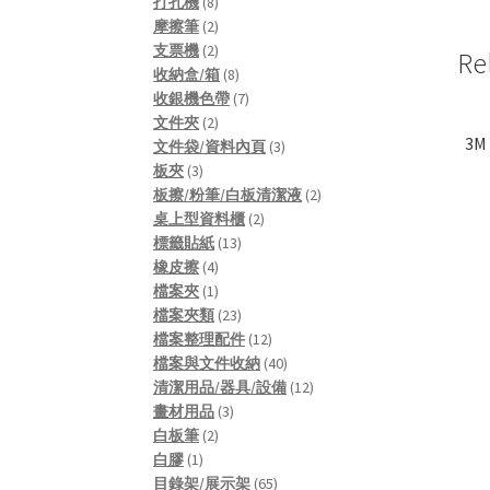
8
products
打孔機
8
products
2
摩擦筆
2
products
2
支票機
2
Re
products
8
收納盒/箱
8
products
7
收銀機色帶
7
2
products
文件夾
2
3
products
3
文件袋/資料內頁
3
3
products
板夾
3
products
2
板擦/粉筆/白板清潔液
2
2
products
桌上型資料櫃
2
13
products
標籤貼紙
13
4
products
橡皮擦
4
products
1
檔案夾
1
product
23
檔案夾類
23
products
12
檔案整理配件
12
products
40
檔案與文件收納
40
products
12
清潔用品/器具/設備
12
3
products
畫材用品
3
2
products
白板筆
2
1
products
白膠
1
product
65
目錄架/展示架
65