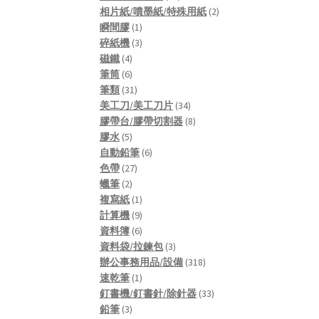
products
2
相片紙/噴墨紙/特殊用紙
2
1
products
瞬間膠
1
product
3
碎紙機
3
4
products
磁鐵
4
products
6
筆筒
6
products
31
筆類
31
products
34
美工刀/美工刀片
34
products
8
膠帶台/膠帶切割器
8
5
products
膠水
5
products
6
自動鉛筆
6
27
products
色帶
27
2
products
蠟筆
2
products
1
複寫紙
1
product
9
計算機
9
products
6
資料簿
6
products
3
資料袋/拉鍊包
3
products
318
辦公事務用品/設備
318
1
products
速乾筆
1
product
33
釘書機/釘書針/除針器
33
3
products
鉛筆
3