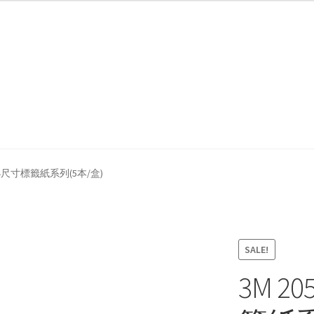
我們
防詐騙聲明
貼小尺寸標籤紙系列(5本/盒)
SALE!
3M 2