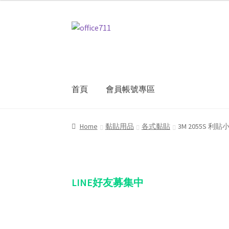
Skip
Skip
to
to
navigation
content
首頁
會員帳號專區
Home
我的帳號
結帳
聯絡我們
購物車
關於
Home
黏貼用品
各式黏貼
3M 2055S 利
LINE好友募集中