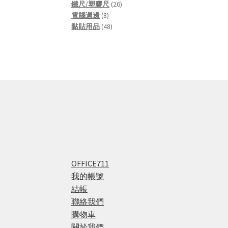
products
26
鐵尺/塑膠尺
26
8
products
電腦週邊
8
products
48
黏貼用品
48
products
OFFICE711
我的帳號
結帳
聯絡我們
購物車
關於我們