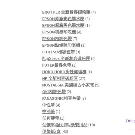
4
BROTHER 全新相容碳粉匣
4
3
products
EPSON原廠彩色墨水匣
3
products
1
EPSON原廠黑色墨水匣
1
4
product
EPSON噴墨印表機
4
7
products
EPSON相容色帶
7
products
2
EPSON點矩陣印表機
2
3
products
FUJITSU相容色帶
3
products
1
FujiXerox 全新相容碳粉匣
1
1
product
FUTEK相容色帶
1
product
1
HOKO HOKO廚餘處理機
1
27
product
HP 全新相容碳粉匣
27
products
5
NOSTALGIA 美國復古小家電
5
2
products
OKI相容色帶
2
products
3
PANASONIC相容色帶
3
4
products
中性筆
4
products
1
中油筆
1
product
1
任何膠帶
1
Desc
product
10
估價單/証明單/紙製用品
10
42
products
便條紙/盒
42