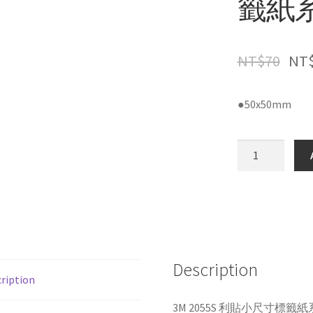
籤紙系
NT$
70
NT
●50x50mm
3M
2055S
利
貼
小
尺
寸
Description
標
ription
籤
紙
3M 2055S 利貼小尺寸標籤紙