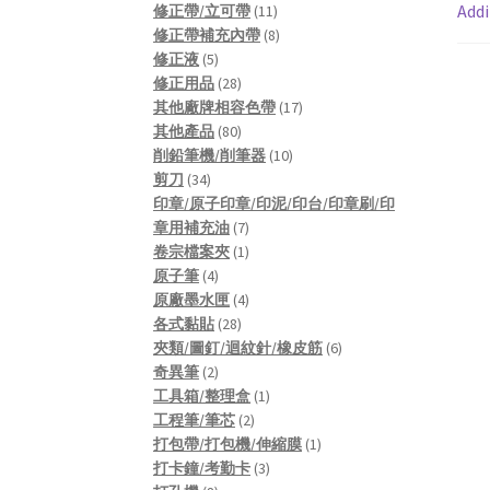
products
11
Addi
修正帶/立可帶
11
products
8
修正帶補充內帶
8
5
products
修正液
5
products
28
修正用品
28
products
17
其他廠牌相容色帶
17
80
products
其他產品
80
products
10
削鉛筆機/削筆器
10
34
products
剪刀
34
products
印章/原子印章/印泥/印台/印章刷/印
7
章用補充油
7
products
1
卷宗檔案夾
1
4
product
原子筆
4
products
4
原廠墨水匣
4
28
products
各式黏貼
28
products
6
夾類/圖釘/迴紋針/橡皮筋
6
2
products
奇異筆
2
products
1
工具箱/整理盒
1
2
product
工程筆/筆芯
2
products
1
打包帶/打包機/伸縮膜
1
3
product
打卡鐘/考勤卡
3