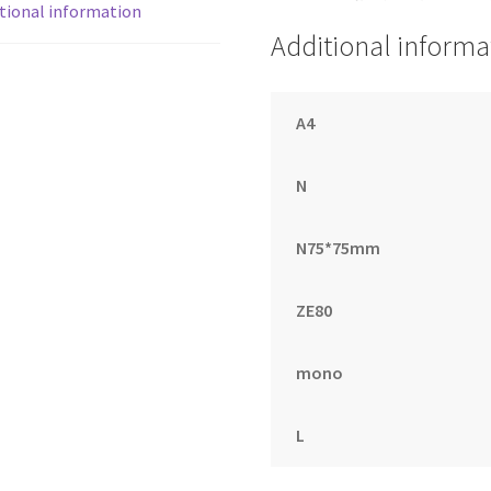
tional information
系
Additional informa
列
(5
本/
A4
盒)
quantity
N
N75*75mm
ZE80
mono
L