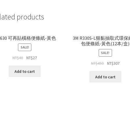
lated products
M 630 可再貼橫格便條紙-黃色
3M R330S-L狠黏抽取式環
包便條紙-黃色(12本/盒)
SALE!
SALE!
NT$
40
NT$
27
NT$
450
NT$
307
Add to cart
Add to cart