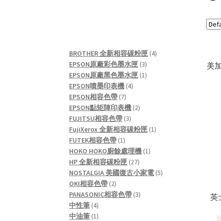
4
BROTHER 全新相容碳粉匣
4
3
products
EPSON原廠彩色墨水匣
3
美加
products
1
EPSON原廠黑色墨水匣
1
4
product
EPSON噴墨印表機
4
7
products
EPSON相容色帶
7
products
2
EPSON點矩陣印表機
2
3
products
FUJITSU相容色帶
3
products
1
FujiXerox 全新相容碳粉匣
1
1
product
FUTEK相容色帶
1
product
1
HOKO HOKO廚餘處理機
1
27
product
HP 全新相容碳粉匣
27
products
5
NOSTALGIA 美國復古小家電
5
2
products
OKI相容色帶
2
products
3
PANASONIC相容色帶
3
英
4
products
中性筆
4
products
1
中油筆
1