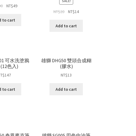
SALE!
90
NT$
49
NT$
20
NT$
14
 to cart
Add to cart
301 可水洗塗鴉
雄獅 DHG50 雙頭合成糊
(12色入)
(膠水)
NT$
147
NT$
13
 to cart
Add to cart
250 奇異麥克筆
雄獅 SG005 四色中油筆