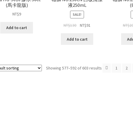
(馬卡龍版)
液250mL
(
NT$
9
SALE!
NT$
130
NT$
91
NT$
2
Add to cart
Add to cart
Add
Showing 577–592 of 603 results
1
2