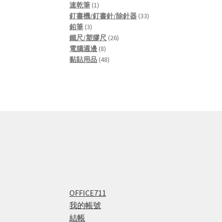
1
products
速乾筆
1
product
33
釘書機/釘書針/除針器
33
3
products
鉛筆
3
products
26
鐵尺/塑膠尺
26
8
products
電腦週邊
8
products
48
黏貼用品
48
products
OFFICE711
我的帳號
結帳