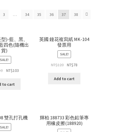
3
…
34
35
36
37
38
長型)-藍、黑、
英國 鐘花複寫紙 MK-104
藍四色(隨機出
發票用
貨)
SALE!
SALE!
NT$
120
NT$
78
50
NT$
103
Add to cart
 to cart
008 雙孔打孔機
輝柏 188733 彩色鉛筆專
用橡皮擦(188920)
SALE!