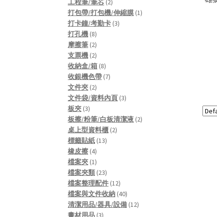
2
product
工程筆/筆芯
2
products
1
打包帶/打包機/伸縮膜
1
3
product
打卡鐘/考勤卡
3
8
products
打孔機
8
products
2
摩擦筆
2
products
2
支票機
2
products
8
收納盒/箱
8
products
7
收銀機色帶
7
2
products
文件夾
2
products
3
文件袋/資料內頁
3
3
products
板夾
3
products
2
板擦/粉筆/白板清潔液
2
2
products
桌上型資料櫃
2
13
products
標籤貼紙
13
4
products
橡皮擦
4
products
1
檔案夾
1
product
23
檔案夾類
23
products
12
檔案整理配件
12
products
40
檔案與文件收納
40
products
12
清潔用品/器具/設備
12
3
products
畫材用品
3