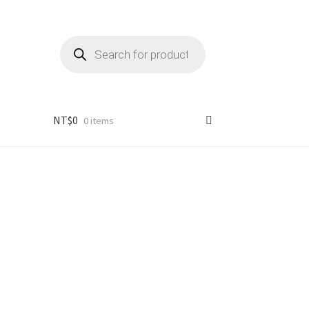
Products
search
NT$
0
0 items