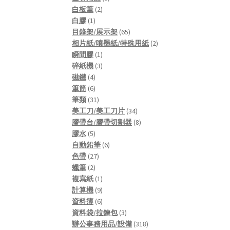
2
products
白板筆
2
1
products
白膠
1
product
65
目錄架/展示架
65
products
2
相片紙/噴墨紙/特殊用紙
2
1
products
瞬間膠
1
product
3
碎紙機
3
4
products
磁鐵
4
products
6
筆筒
6
products
31
筆類
31
products
34
美工刀/美工刀片
34
products
8
膠帶台/膠帶切割器
8
5
products
膠水
5
products
6
自動鉛筆
6
27
products
色帶
27
2
products
蠟筆
2
products
1
複寫紙
1
product
9
計算機
9
products
6
資料簿
6
products
3
資料袋/拉鍊包
3
products
318
辦公事務用品/設備
318