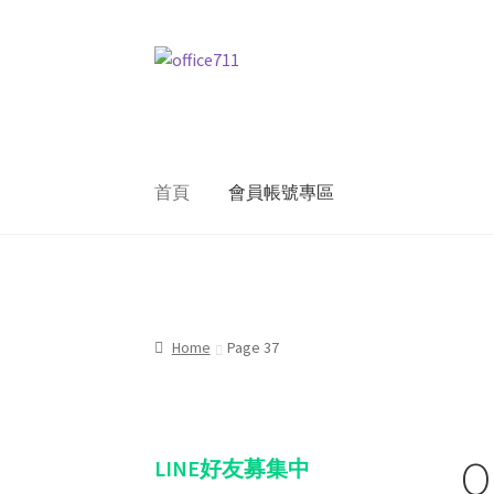
Skip
Skip
to
to
navigation
content
首頁
會員帳號專區
Home
我的帳號
結帳
聯絡我們
購物車
關於
Home
Page 37
O
LINE好友募集中