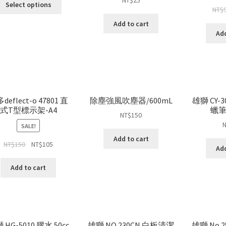
NT$
25
Select options
NT$
Add to cart
Add
deflect-o 47801 直
除塵強風吹塵器/600mL
雄獅 CY-
式T型標示架-A4
蠟筆
NT$
150
SALE!
Add to cart
NT$
150
NT$
105
Add
Add to cart
 HG-5010 膠水 50cc
雄獅 NO.230CN 白板清潔
雄獅 No.