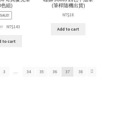
8色組)
(筆桿隨機出貨)
NT$
18
SALE!
00
NT$
143
Add to cart
 to cart
3
…
34
35
36
37
38