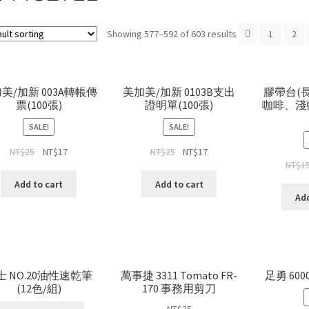
Showing 577–592 of 603 results
1
2
美/加新 003A轉帳傳
美加美/加新 0103B支出
膠帶台(
票(100張)
證明單(100張)
咖啡、淺
SALE!
SALE!
NT$
25
NT$
17
NT$
25
NT$
17
NT$
1
Add to cart
Add to cart
Add
士 NO.20油性速乾筆
萬事捷 3311 Tomato FR-
足勇 60
(12色/組)
170 事務用剪刀