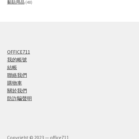
products
48
黏貼用品
48
products
OFFICE711
我的帳號
結帳
聯絡我們
購物車
關於我們
防詐騙聲明
Copyright © 2023 — office711