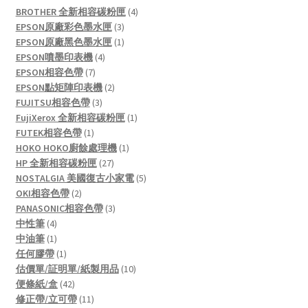
4
BROTHER 全新相容碳粉匣
4
3
products
EPSON原廠彩色墨水匣
3
products
1
EPSON原廠黑色墨水匣
1
4
product
EPSON噴墨印表機
4
7
products
EPSON相容色帶
7
products
2
EPSON點矩陣印表機
2
3
products
FUJITSU相容色帶
3
products
1
FujiXerox 全新相容碳粉匣
1
1
product
FUTEK相容色帶
1
product
1
HOKO HOKO廚餘處理機
1
27
product
HP 全新相容碳粉匣
27
products
5
NOSTALGIA 美國復古小家電
5
2
products
OKI相容色帶
2
products
3
PANASONIC相容色帶
3
4
products
中性筆
4
products
1
中油筆
1
product
1
任何膠帶
1
product
10
估價單/証明單/紙製用品
10
42
products
便條紙/盒
42
products
11
修正帶/立可帶
11