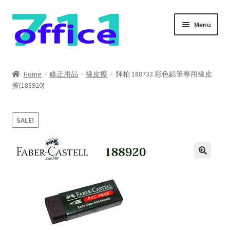
Skip
Skip
Menu
to
to
navigation
content
Home
Home
修正用品
橡皮擦
輝柏 188733 彩色鉛筆專用橡皮
擦(188920)
我的帳號
結帳
SALE!
聯絡我們
購物車
關於我們
防詐騙聲明