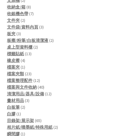
products
2
支票機
2
products
8
收納盒/箱
8
products
7
收銀機色帶
7
2
products
文件夾
2
products
3
文件袋/資料內頁
3
3
products
板夾
3
products
2
板擦/粉筆/白板清潔液
2
2
products
桌上型資料櫃
2
13
products
標籤貼紙
13
4
products
橡皮擦
4
products
1
檔案夾
1
product
23
檔案夾類
23
products
12
檔案整理配件
12
products
40
檔案與文件收納
40
products
12
清潔用品/器具/設備
12
3
products
畫材用品
3
2
products
白板筆
2
1
products
白膠
1
product
65
目錄架/展示架
65
products
2
相片紙/噴墨紙/特殊用紙
2
1
products
瞬間膠
1