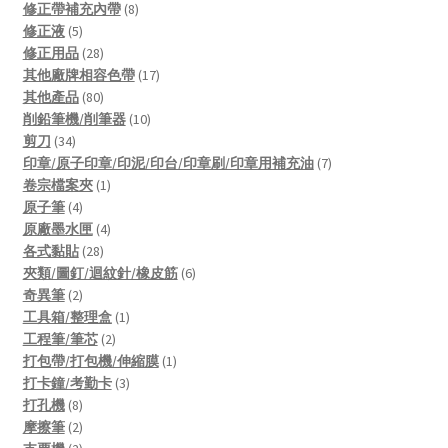
products
8
修正帶補充內帶
8
5
products
修正液
5
products
28
修正用品
28
products
17
其他廠牌相容色帶
17
80
products
其他產品
80
products
10
削鉛筆機/削筆器
10
34
products
剪刀
34
products
7
印章/原子印章/印泥/印台/印章刷/印章用補充油
7
1
products
卷宗檔案夾
1
4
product
原子筆
4
products
4
原廠墨水匣
4
28
products
各式黏貼
28
products
6
夾類/圖釘/迴紋針/橡皮筋
6
2
products
奇異筆
2
products
1
工具箱/整理盒
1
2
product
工程筆/筆芯
2
products
1
打包帶/打包機/伸縮膜
1
3
product
打卡鐘/考勤卡
3
8
products
打孔機
8
products
2
摩擦筆
2