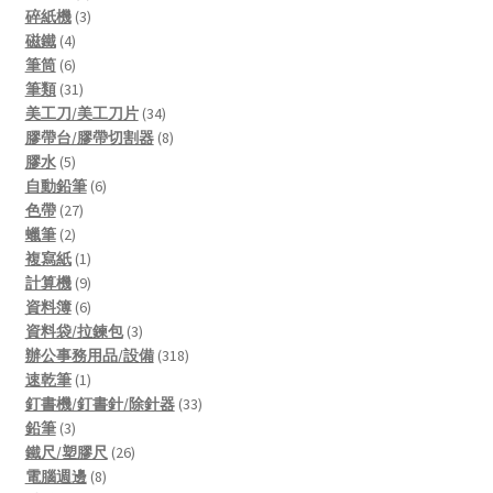
product
3
碎紙機
3
4
products
磁鐵
4
products
6
筆筒
6
products
31
筆類
31
products
34
美工刀/美工刀片
34
products
8
膠帶台/膠帶切割器
8
5
products
膠水
5
products
6
自動鉛筆
6
27
products
色帶
27
2
products
蠟筆
2
products
1
複寫紙
1
product
9
計算機
9
products
6
資料簿
6
products
3
資料袋/拉鍊包
3
products
318
辦公事務用品/設備
318
1
products
速乾筆
1
product
33
釘書機/釘書針/除針器
33
3
products
鉛筆
3
products
26
鐵尺/塑膠尺
26
8
products
電腦週邊
8