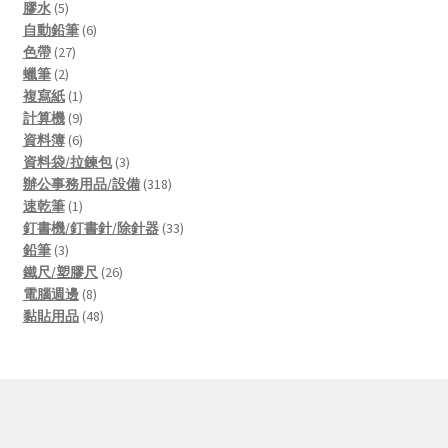
5
products
膠水
5
products
6
自動鉛筆
6
27
products
色帶
27
2
products
蠟筆
2
products
1
複寫紙
1
product
9
計算機
9
products
6
資料簿
6
products
3
資料袋/拉鍊包
3
products
318
辦公事務用品/設備
318
1
products
速乾筆
1
product
33
釘書機/釘書針/除針器
33
3
products
鉛筆
3
products
26
鐵尺/塑膠尺
26
8
products
電腦週邊
8
products
48
黏貼用品
48
products