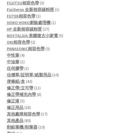
3
products
FUJITSU相容色帶
3
products
1
FujiXerox 全新相容碳粉匣
1
1
product
FUTEK相容色帶
1
product
1
HOKO HOKO廚餘處理機
1
27
product
HP 全新相容碳粉匣
27
products
5
NOSTALGIA 美國復古小家電
5
2
products
OKI相容色帶
2
products
3
PANASONIC相容色帶
3
4
products
中性筆
4
products
1
中油筆
1
product
1
任何膠帶
1
product
10
估價單/証明單/紙製用品
10
42
products
便條紙/盒
42
products
11
修正帶/立可帶
11
products
8
修正帶補充內帶
8
5
products
修正液
5
products
28
修正用品
28
products
17
其他廠牌相容色帶
17
80
products
其他產品
80
products
10
削鉛筆機/削筆器
10