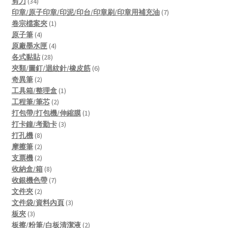
34
products
剪刀
34
products
7
印章/原子印章/印泥/印台/印章刷/印章用補充油
7
1
products
卷宗檔案夾
1
4
product
原子筆
4
products
4
原廠墨水匣
4
28
products
各式黏貼
28
products
6
夾類/圖釘/迴紋針/橡皮筋
6
2
products
奇異筆
2
products
1
工具箱/整理盒
1
2
product
工程筆/筆芯
2
products
1
打包帶/打包機/伸縮膜
1
3
product
打卡鐘/考勤卡
3
8
products
打孔機
8
products
2
摩擦筆
2
products
2
支票機
2
products
8
收納盒/箱
8
products
7
收銀機色帶
7
2
products
文件夾
2
products
3
文件袋/資料內頁
3
3
products
板夾
3
products
2
板擦/粉筆/白板清潔液
2