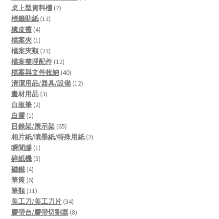
2
products
桌上型資料櫃
2
13
products
標籤貼紙
13
4
products
橡皮擦
4
products
1
檔案夾
1
product
23
檔案夾類
23
products
12
檔案整理配件
12
products
40
檔案與文件收納
40
products
12
清潔用品/器具/設備
12
3
products
畫材用品
3
2
products
白板筆
2
1
products
白膠
1
product
65
目錄架/展示架
65
products
2
相片紙/噴墨紙/特殊用紙
2
1
products
瞬間膠
1
product
3
碎紙機
3
4
products
磁鐵
4
products
6
筆筒
6
products
31
筆類
31
products
34
美工刀/美工刀片
34
products
8
膠帶台/膠帶切割器
8