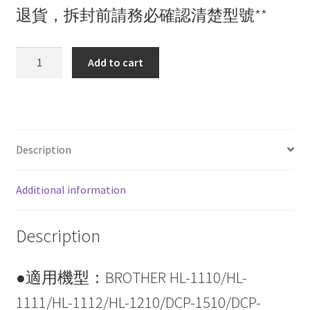
退貨，拆封前請務必確認清楚型號**
Brother
Add to cart
TN-
1000
相
容
黑
Description
色
碳
Additional information
粉
匣
quantity
Description
●適用機型：BROTHER HL-1110/HL-
1111/HL-1112/HL-1210/DCP-1510/DCP-