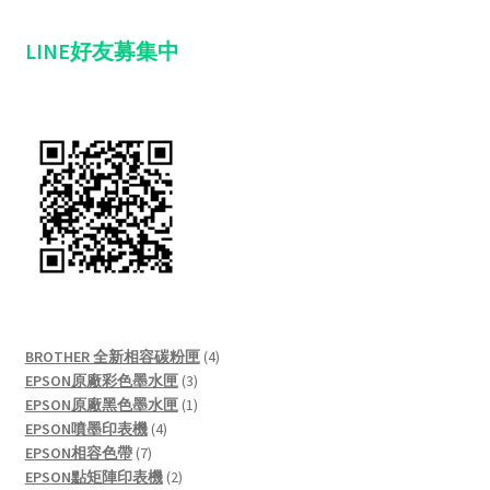
LINE好友募集中
4
BROTHER 全新相容碳粉匣
4
3
products
EPSON原廠彩色墨水匣
3
products
1
EPSON原廠黑色墨水匣
1
4
product
EPSON噴墨印表機
4
7
products
EPSON相容色帶
7
products
2
EPSON點矩陣印表機
2