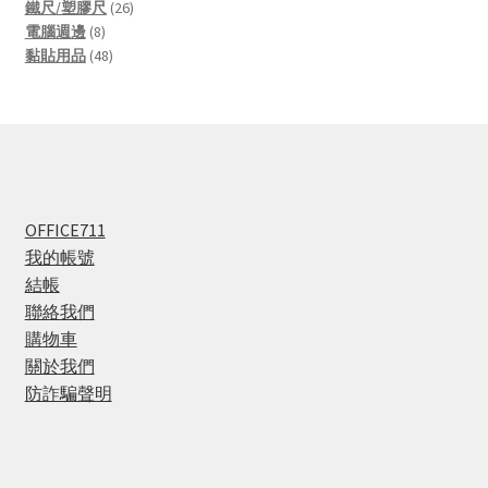
products
26
鐵尺/塑膠尺
26
8
products
電腦週邊
8
products
48
黏貼用品
48
products
OFFICE711
我的帳號
結帳
聯絡我們
購物車
關於我們
防詐騙聲明