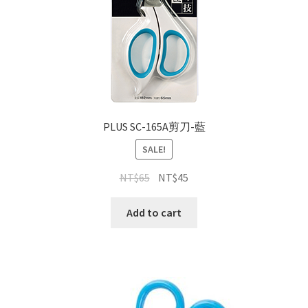
PLUS SC-165A剪刀-藍
SALE!
NT$
65
NT$
45
Add to cart