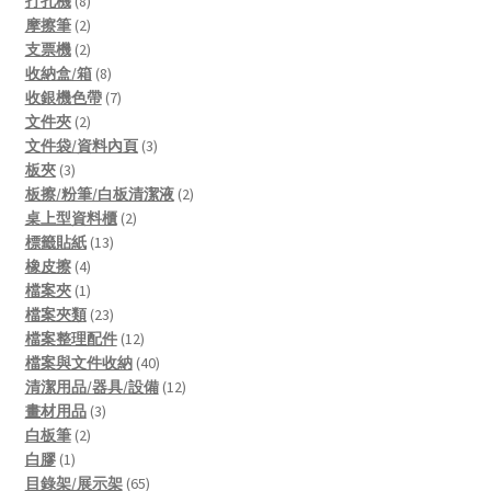
8
products
打孔機
8
products
2
摩擦筆
2
products
2
支票機
2
products
8
收納盒/箱
8
products
7
收銀機色帶
7
2
products
文件夾
2
products
3
文件袋/資料內頁
3
3
products
板夾
3
products
2
板擦/粉筆/白板清潔液
2
2
products
桌上型資料櫃
2
13
products
標籤貼紙
13
4
products
橡皮擦
4
products
1
檔案夾
1
product
23
檔案夾類
23
products
12
檔案整理配件
12
products
40
檔案與文件收納
40
products
12
清潔用品/器具/設備
12
3
products
畫材用品
3
2
products
白板筆
2
1
products
白膠
1
product
65
目錄架/展示架
65