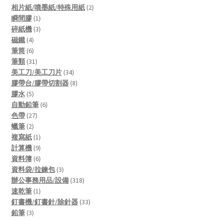
products
2
相片紙/噴墨紙/特殊用紙
2
1
products
瞬間膠
1
product
3
碎紙機
3
4
products
磁鐵
4
products
6
筆筒
6
products
31
筆類
31
products
34
美工刀/美工刀片
34
products
8
膠帶台/膠帶切割器
8
5
products
膠水
5
products
6
自動鉛筆
6
27
products
色帶
27
2
products
蠟筆
2
products
1
複寫紙
1
product
9
計算機
9
products
6
資料簿
6
products
3
資料袋/拉鍊包
3
products
318
辦公事務用品/設備
318
1
products
速乾筆
1
product
33
釘書機/釘書針/除針器
33
3
products
鉛筆
3