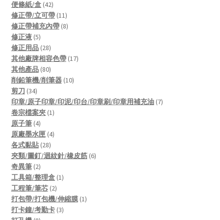
42
products
便條紙/盒
42
products
11
修正帶/立可帶
11
products
8
修正帶補充內帶
8
5
products
修正液
5
products
28
修正用品
28
products
17
其他廠牌相容色帶
17
80
products
其他產品
80
products
10
削鉛筆機/削筆器
10
34
products
剪刀
34
products
7
印章/原子印章/印泥/印台/印章刷/印章用補充油
7
1
products
卷宗檔案夾
1
4
product
原子筆
4
products
4
原廠墨水匣
4
28
products
各式黏貼
28
products
6
夾類/圖釘/迴紋針/橡皮筋
6
2
products
奇異筆
2
products
1
工具箱/整理盒
1
2
product
工程筆/筆芯
2
products
1
打包帶/打包機/伸縮膜
1
3
product
打卡鐘/考勤卡
3