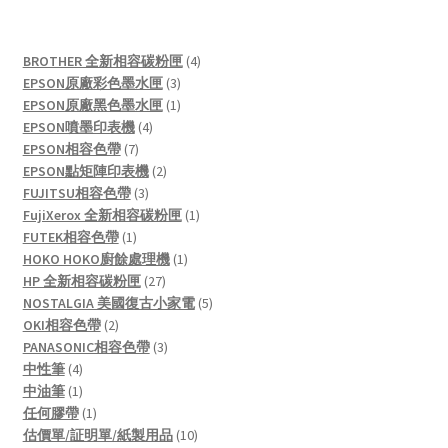
4
BROTHER 全新相容碳粉匣
4
3
products
EPSON原廠彩色墨水匣
3
products
1
EPSON原廠黑色墨水匣
1
4
product
EPSON噴墨印表機
4
7
products
EPSON相容色帶
7
products
2
EPSON點矩陣印表機
2
3
products
FUJITSU相容色帶
3
products
1
FujiXerox 全新相容碳粉匣
1
1
product
FUTEK相容色帶
1
product
1
HOKO HOKO廚餘處理機
1
27
product
HP 全新相容碳粉匣
27
products
5
NOSTALGIA 美國復古小家電
5
2
products
OKI相容色帶
2
products
3
PANASONIC相容色帶
3
4
products
中性筆
4
products
1
中油筆
1
product
1
任何膠帶
1
product
10
估價單/証明單/紙製用品
10