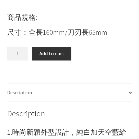
商品規格:
尺寸：全長160mm/刀刃長65mm
PLUS
Add to cart
SC-
160S
剪
刀
(附
Description
蓋)-
白
Description
quantity
1.時尚新穎外型設計，純白加天空藍給