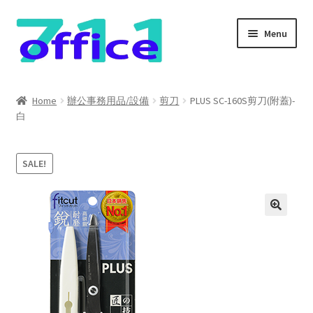
Skip
Skip
Menu
to
to
navigation
content
Home
Home
辦公事務用品/設備
剪刀
PLUS SC-160S剪刀(附蓋)-
白
我的帳號
結帳
SALE!
聯絡我們
購物車
關於我們
防詐騙聲明