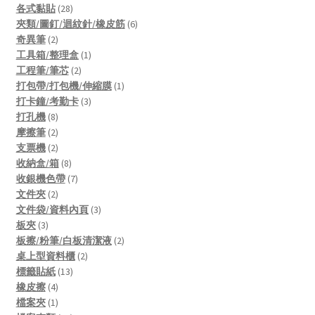
28
products
各式黏貼
28
products
6
夾類/圖釘/迴紋針/橡皮筋
6
2
products
奇異筆
2
products
1
工具箱/整理盒
1
2
product
工程筆/筆芯
2
products
1
打包帶/打包機/伸縮膜
1
3
product
打卡鐘/考勤卡
3
8
products
打孔機
8
products
2
摩擦筆
2
products
2
支票機
2
products
8
收納盒/箱
8
products
7
收銀機色帶
7
2
products
文件夾
2
products
3
文件袋/資料內頁
3
3
products
板夾
3
products
2
板擦/粉筆/白板清潔液
2
2
products
桌上型資料櫃
2
13
products
標籤貼紙
13
4
products
橡皮擦
4
products
1
檔案夾
1