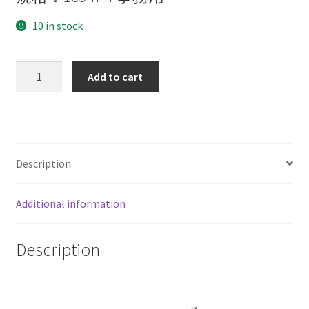
10 in stock
徠
Add to cart
福
KS-
505
事
務
Description
用
剪
Additional information
刀
-
新
Description
茗
蘭
剪