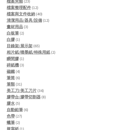
product
23
檔案夾類
23
products
12
檔案整理配件
12
products
40
檔案與文件收納
40
products
12
清潔用品/器具/設備
12
3
products
畫材用品
3
2
products
白板筆
2
1
products
白膠
1
product
65
目錄架/展示架
65
products
2
相片紙/噴墨紙/特殊用紙
2
1
products
瞬間膠
1
product
3
碎紙機
3
4
products
磁鐵
4
products
6
筆筒
6
products
31
筆類
31
products
34
美工刀/美工刀片
34
products
8
膠帶台/膠帶切割器
8
5
products
膠水
5
products
6
自動鉛筆
6
27
products
色帶
27
2
products
蠟筆
2
products
1
複寫紙
1