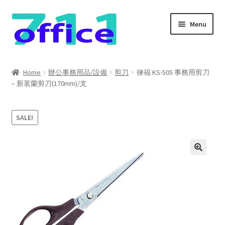
Skip
Skip
Menu
to
to
navigation
content
Home
Home
辦公事務用品/設備
剪刀
徠福 KS-505 事務用剪刀
– 新茗蘭剪刀(170mm)/支
我的帳號
結帳
SALE!
聯絡我們
購物車
關於我們
防詐騙聲明