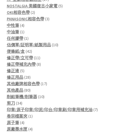
products
5
NOSTALGIA 美國復古小家電
5
2
products
OKI相容色帶
2
products
3
PANASONIC相容色帶
3
4
products
中性筆
4
products
1
中油筆
1
product
1
任何膠帶
1
product
10
估價單/証明單/紙製用品
10
42
products
便條紙/盒
42
products
11
修正帶/立可帶
11
products
8
修正帶補充內帶
8
5
products
修正液
5
products
28
修正用品
28
products
17
其他廠牌相容色帶
17
80
products
其他產品
80
products
10
削鉛筆機/削筆器
10
34
products
剪刀
34
products
7
印章/原子印章/印泥/印台/印章刷/印章用補充油
7
1
products
卷宗檔案夾
1
4
product
原子筆
4
products
4
原廠墨水匣
4