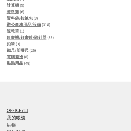
product
9
計算機
9
products
6
資料簿
6
products
3
資料袋/拉鍊包
3
products
318
辦公事務用品/設備
318
1
products
速乾筆
1
product
33
釘書機/釘書針/除針器
33
3
products
鉛筆
3
products
26
鐵尺/塑膠尺
26
8
products
電腦週邊
8
products
48
黏貼用品
48
products
OFFICE711
我的帳號
結帳