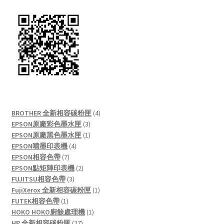
4
BROTHER 全新相容碳粉匣
4
3
products
EPSON原廠彩色墨水匣
3
products
1
EPSON原廠黑色墨水匣
1
4
product
EPSON噴墨印表機
4
7
products
EPSON相容色帶
7
products
2
EPSON點矩陣印表機
2
3
products
FUJITSU相容色帶
3
products
1
FujiXerox 全新相容碳粉匣
1
1
product
FUTEK相容色帶
1
product
1
HOKO HOKO廚餘處理機
1
27
product
HP 全新相容碳粉匣
27