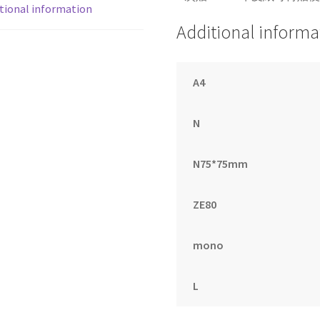
tional information
便
Additional informa
條
紙
76x76mm(100
A4
張/
本)
quantity
N
N75*75mm
ZE80
mono
L