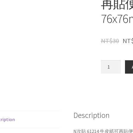
再貼
76x7
NT$
30
NT
N
次
貼
61214
牛
皮
紙
Description
可
ription
再
貼
N次貼 61214 牛皮紙可再貼便條