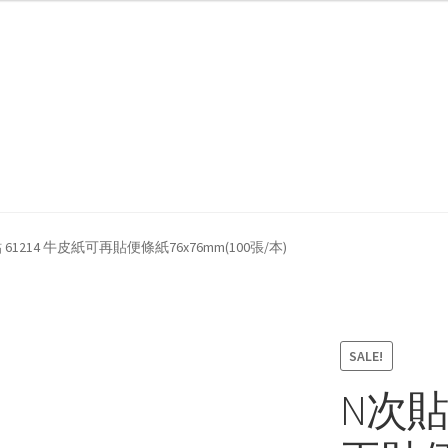
我們
防詐騙聲明
 61214 牛皮紙可再貼便條紙76x76mm(100張/本)
SALE!
N次貼