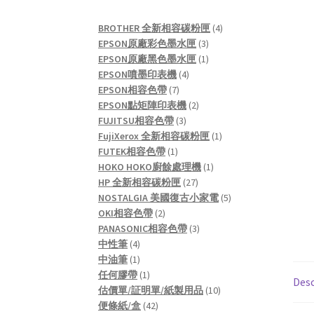
4
BROTHER 全新相容碳粉匣
4
3
products
EPSON原廠彩色墨水匣
3
products
1
EPSON原廠黑色墨水匣
1
4
product
EPSON噴墨印表機
4
7
products
EPSON相容色帶
7
products
2
EPSON點矩陣印表機
2
3
products
FUJITSU相容色帶
3
products
1
FujiXerox 全新相容碳粉匣
1
1
product
FUTEK相容色帶
1
product
1
HOKO HOKO廚餘處理機
1
27
product
HP 全新相容碳粉匣
27
products
5
NOSTALGIA 美國復古小家電
5
2
products
OKI相容色帶
2
products
3
PANASONIC相容色帶
3
4
products
中性筆
4
products
1
中油筆
1
product
1
任何膠帶
1
Desc
product
10
估價單/証明單/紙製用品
10
42
products
便條紙/盒
42