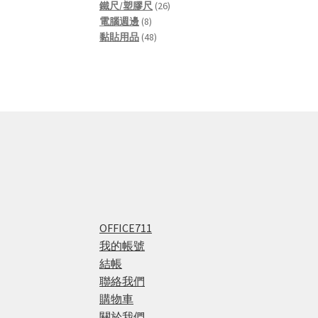
products
26
鐵尺/塑膠尺
26
8
products
電腦週邊
8
products
48
黏貼用品
48
products
OFFICE711
我的帳號
結帳
聯絡我們
購物車
關於我們