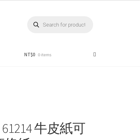
Products
search
NT$
0
0 items
 61214 牛皮紙可