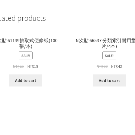
lated products
次貼 61139抽取式便條紙(100
N次貼 66537 分類索引耐用型
張/本)
片/4本)
SALE!
SALE!
NT$
25
NT$
18
NT$
60
NT$
42
Add to cart
Add to cart