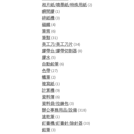
products
2
相片紙/噴墨紙/特殊用紙
2
1
products
瞬間膠
1
product
3
碎紙機
3
4
products
磁鐵
4
products
6
筆筒
6
products
31
筆類
31
products
34
美工刀/美工刀片
34
products
8
膠帶台/膠帶切割器
8
5
products
膠水
5
products
6
自動鉛筆
6
27
products
色帶
27
2
products
蠟筆
2
products
1
複寫紙
1
product
9
計算機
9
products
6
資料簿
6
products
3
資料袋/拉鍊包
3
products
318
辦公事務用品/設備
318
1
products
速乾筆
1
product
33
釘書機/釘書針/除針器
33
3
products
鉛筆
3