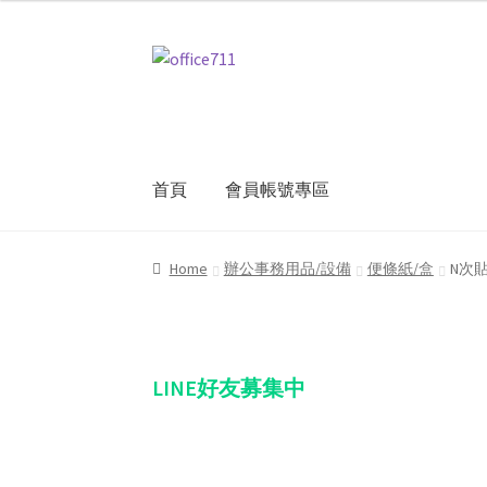
Skip
Skip
to
to
navigation
content
首頁
會員帳號專區
Home
我的帳號
結帳
聯絡我們
購物車
關於
Home
辦公事務用品/設備
便條紙/盒
N次貼
LINE好友募集中