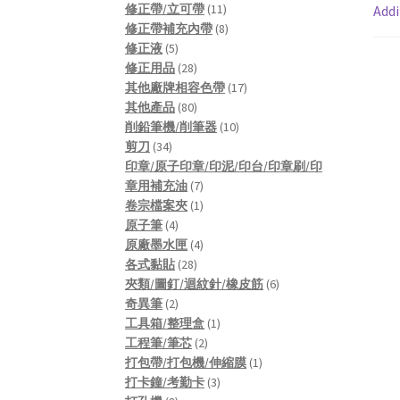
products
11
修正帶/立可帶
11
Addi
products
8
修正帶補充內帶
8
5
products
修正液
5
products
28
修正用品
28
products
17
其他廠牌相容色帶
17
80
products
其他產品
80
products
10
削鉛筆機/削筆器
10
34
products
剪刀
34
products
印章/原子印章/印泥/印台/印章刷/印
7
章用補充油
7
products
1
卷宗檔案夾
1
4
product
原子筆
4
products
4
原廠墨水匣
4
28
products
各式黏貼
28
products
6
夾類/圖釘/迴紋針/橡皮筋
6
2
products
奇異筆
2
products
1
工具箱/整理盒
1
2
product
工程筆/筆芯
2
products
1
打包帶/打包機/伸縮膜
1
3
product
打卡鐘/考勤卡
3