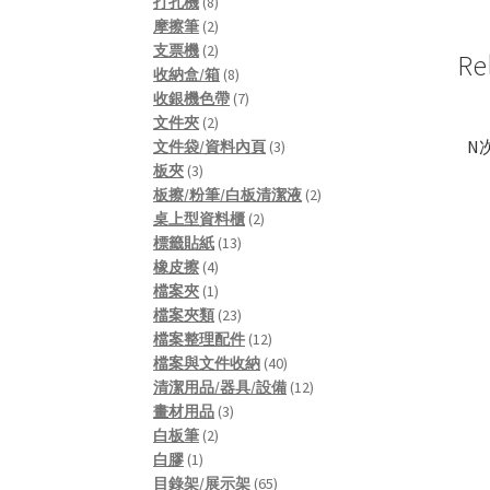
8
products
打孔機
8
products
2
摩擦筆
2
products
2
支票機
2
Re
products
8
收納盒/箱
8
products
7
收銀機色帶
7
2
products
文件夾
2
N
products
3
文件袋/資料內頁
3
3
products
板夾
3
products
2
板擦/粉筆/白板清潔液
2
2
products
桌上型資料櫃
2
13
products
標籤貼紙
13
4
products
橡皮擦
4
products
1
檔案夾
1
product
23
檔案夾類
23
products
12
檔案整理配件
12
products
40
檔案與文件收納
40
products
12
清潔用品/器具/設備
12
3
products
畫材用品
3
2
products
白板筆
2
1
products
白膠
1
product
65
目錄架/展示架
65