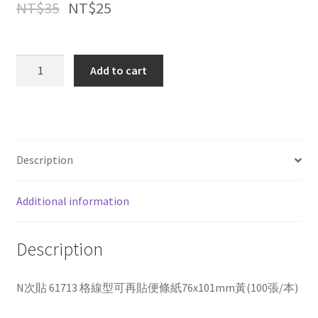
NT$
35
NT$
25
N
Add to cart
次
貼
61713
格
線
Description
型
可
Additional information
再
貼
便
Description
條
紙
N次貼 61713 格線型可再貼便條紙76x101mm黃(100張/本)
76x101mm
黃