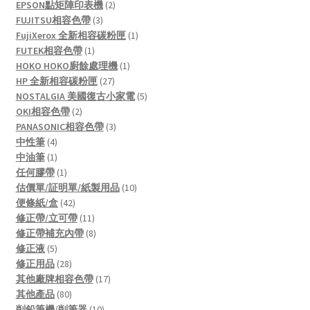
products
2
EPSON點矩陣印表機
2
3
products
FUJITSU相容色帶
3
products
1
FujiXerox 全新相容碳粉匣
1
1
product
FUTEK相容色帶
1
product
1
HOKO HOKO廚餘處理機
1
27
product
HP 全新相容碳粉匣
27
products
5
NOSTALGIA 美國復古小家電
5
2
products
OKI相容色帶
2
products
3
PANASONIC相容色帶
3
4
products
中性筆
4
products
1
中油筆
1
product
1
任何膠帶
1
product
10
估價單/証明單/紙製用品
10
42
products
便條紙/盒
42
products
11
修正帶/立可帶
11
products
8
修正帶補充內帶
8
5
products
修正液
5
products
28
修正用品
28
products
17
其他廠牌相容色帶
17
80
products
其他產品
80
products
10
削鉛筆機/削筆器
10