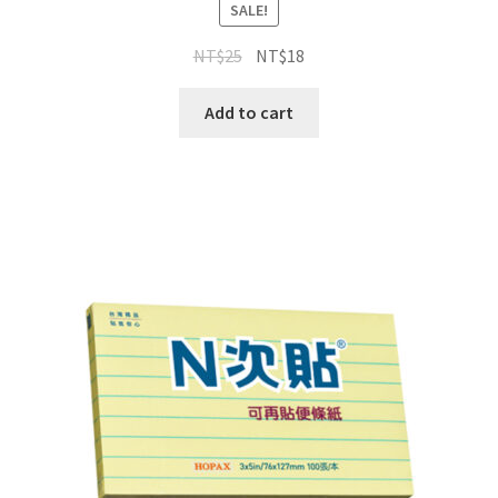
SALE!
NT$
25
NT$
18
Add to cart