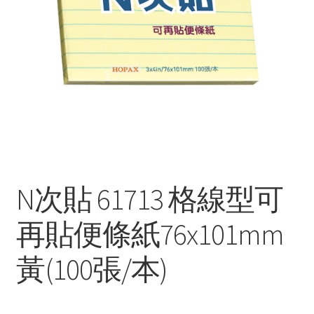
N次貼 61713 格線型可
再貼便條紙76x101mm
黃(100張/本)