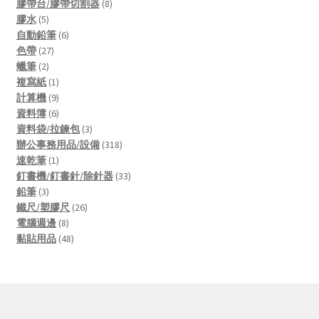
products
8
膠帶台/膠帶切割器
8
5
products
膠水
5
products
6
自動鉛筆
6
27
products
色帶
27
2
products
蠟筆
2
products
1
複寫紙
1
product
9
計算機
9
products
6
資料簿
6
products
3
資料袋/拉鍊包
3
products
318
辦公事務用品/設備
318
1
products
速乾筆
1
product
33
釘書機/釘書針/除針器
33
3
products
鉛筆
3
products
26
鐵尺/塑膠尺
26
8
products
電腦週邊
8
products
48
黏貼用品
48
products