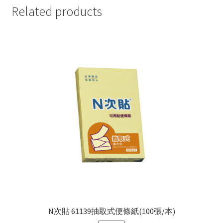
(100
Related products
張/
本)
quantity
N次貼 61139抽取式便條紙(100張/本)