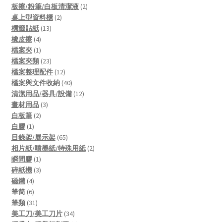
products
2
板擦/粉筆/白板清潔液
2
2
products
桌上型資料櫃
2
13
products
標籤貼紙
13
4
products
橡皮擦
4
products
1
檔案夾
1
product
23
檔案夾類
23
products
12
檔案整理配件
12
products
40
檔案與文件收納
40
products
12
清潔用品/器具/設備
12
3
products
畫材用品
3
2
products
白板筆
2
1
products
白膠
1
product
65
目錄架/展示架
65
products
2
相片紙/噴墨紙/特殊用紙
2
1
products
瞬間膠
1
product
3
碎紙機
3
4
products
磁鐵
4
products
6
筆筒
6
products
31
筆類
31
products
34
美工刀/美工刀片
34