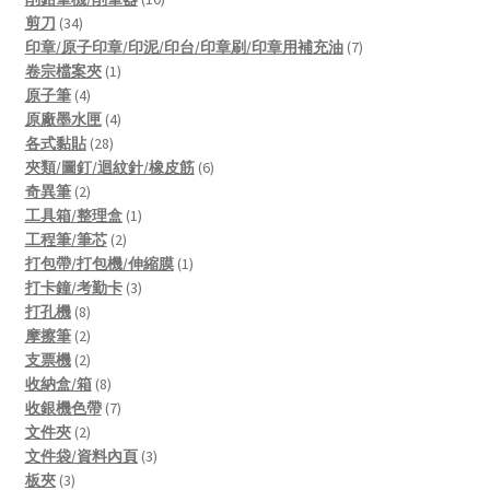
34
products
剪刀
34
products
7
印章/原子印章/印泥/印台/印章刷/印章用補充油
7
1
products
卷宗檔案夾
1
4
product
原子筆
4
products
4
原廠墨水匣
4
28
products
各式黏貼
28
products
6
夾類/圖釘/迴紋針/橡皮筋
6
2
products
奇異筆
2
products
1
工具箱/整理盒
1
2
product
工程筆/筆芯
2
products
1
打包帶/打包機/伸縮膜
1
3
product
打卡鐘/考勤卡
3
8
products
打孔機
8
products
2
摩擦筆
2
products
2
支票機
2
products
8
收納盒/箱
8
products
7
收銀機色帶
7
2
products
文件夾
2
products
3
文件袋/資料內頁
3
3
products
板夾
3