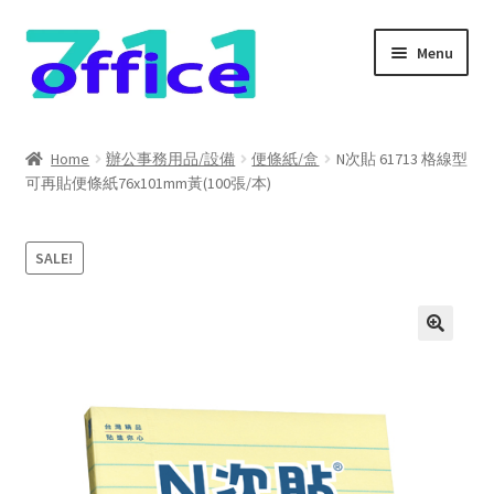
Skip
Skip
Menu
to
to
navigation
content
Home
Home
辦公事務用品/設備
便條紙/盒
N次貼 61713 格線型
可再貼便條紙76x101mm黃(100張/本)
我的帳號
結帳
SALE!
聯絡我們
購物車
關於我們
防詐騙聲明