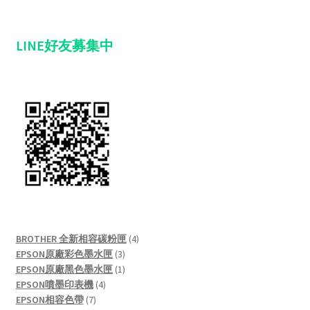
LINE好友募集中
4
BROTHER 全新相容碳粉匣
4
3
products
EPSON原廠彩色墨水匣
3
products
1
EPSON原廠黑色墨水匣
1
4
product
EPSON噴墨印表機
4
7
products
EPSON相容色帶
7