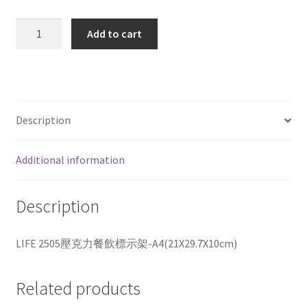
LIFE
Add to cart
2505
壓
克
力
餐
Description
飲
標
Additional information
示
架-
A4(21X29.7X10cm)
Description
quantity
LIFE 2505壓克力餐飲標示架-A4(21X29.7X10cm)
Related products