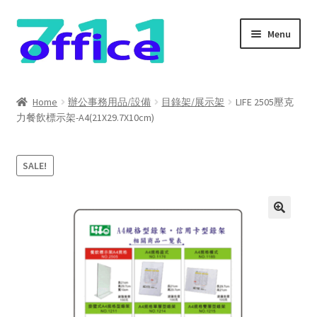
Skip
Skip
Menu
to
to
navigation
content
Home
Home
辦公事務用品/設備
目錄架/展示架
LIFE 2505壓克
力餐飲標示架-A4(21X29.7X10cm)
我的帳號
結帳
SALE!
聯絡我們
購物車
關於我們
防詐騙聲明