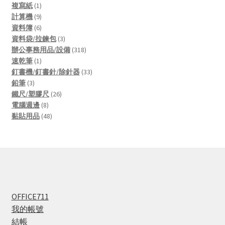
products
1
複寫紙
1
product
9
計算機
9
products
6
資料簿
6
products
3
資料袋/拉鍊包
3
products
318
辦公事務用品/設備
318
1
products
速乾筆
1
product
33
釘書機/釘書針/除針器
33
3
products
鉛筆
3
products
26
鐵尺/塑膠尺
26
8
products
電腦週邊
8
products
48
黏貼用品
48
products
OFFICE711
我的帳號
結帳