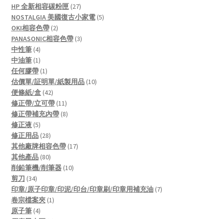
27
product
HP 全新相容碳粉匣
27
products
5
NOSTALGIA 美國復古小家電
5
2
products
OKI相容色帶
2
products
3
PANASONIC相容色帶
3
4
products
中性筆
4
products
1
中油筆
1
product
1
任何膠帶
1
product
10
估價單/証明單/紙製用品
10
42
products
便條紙/盒
42
products
11
修正帶/立可帶
11
products
8
修正帶補充內帶
8
5
products
修正液
5
products
28
修正用品
28
products
17
其他廠牌相容色帶
17
80
products
其他產品
80
products
10
削鉛筆機/削筆器
10
34
products
剪刀
34
products
7
印章/原子印章/印泥/印台/印章刷/印章用補充油
7
1
products
卷宗檔案夾
1
4
product
原子筆
4