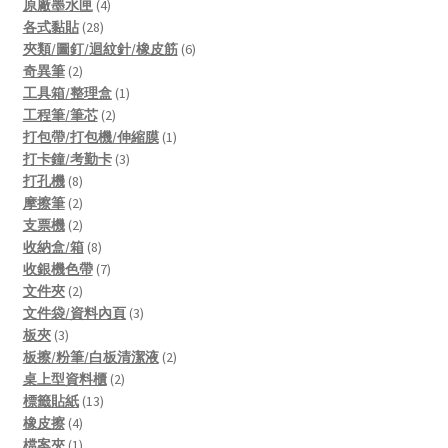
products
4
原廠墨水匣
4
28
products
各式黏貼
28
products
6
夾類/圖釘/迴紋針/橡皮筋
6
2
products
奇異筆
2
products
1
工具箱/整理盒
1
2
product
工程筆/筆芯
2
products
1
打包帶/打包機/伸縮膜
1
3
product
打卡鐘/考勤卡
3
8
products
打孔機
8
products
2
摩擦筆
2
products
2
支票機
2
products
8
收納盒/箱
8
products
7
收銀機色帶
7
2
products
文件夾
2
products
3
文件袋/資料內頁
3
3
products
板夾
3
products
2
板擦/粉筆/白板清潔液
2
2
products
桌上型資料櫃
2
13
products
標籤貼紙
13
4
products
橡皮擦
4
products
1
檔案夾
1