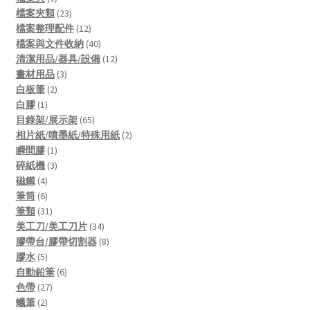
product
23
檔案夾類
23
products
12
檔案整理配件
12
products
40
檔案與文件收納
40
products
12
清潔用品/器具/設備
12
3
products
畫材用品
3
2
products
白板筆
2
1
products
白膠
1
product
65
目錄架/展示架
65
products
2
相片紙/噴墨紙/特殊用紙
2
1
products
瞬間膠
1
product
3
碎紙機
3
4
products
磁鐵
4
products
6
筆筒
6
products
31
筆類
31
products
34
美工刀/美工刀片
34
products
8
膠帶台/膠帶切割器
8
5
products
膠水
5
products
6
自動鉛筆
6
27
products
色帶
27
2
products
蠟筆
2