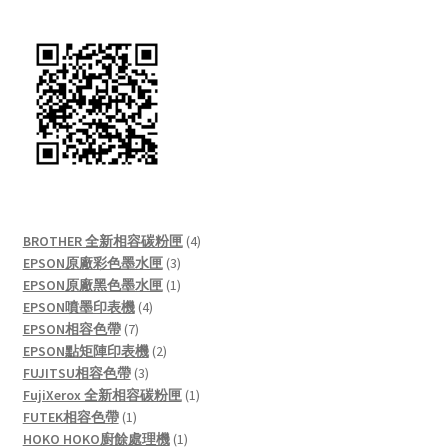
4
BROTHER 全新相容碳粉匣
4
3
products
EPSON原廠彩色墨水匣
3
products
1
EPSON原廠黑色墨水匣
1
4
product
EPSON噴墨印表機
4
7
products
EPSON相容色帶
7
products
2
EPSON點矩陣印表機
2
3
products
FUJITSU相容色帶
3
products
1
FujiXerox 全新相容碳粉匣
1
1
product
FUTEK相容色帶
1
product
1
HOKO HOKO廚餘處理機
1