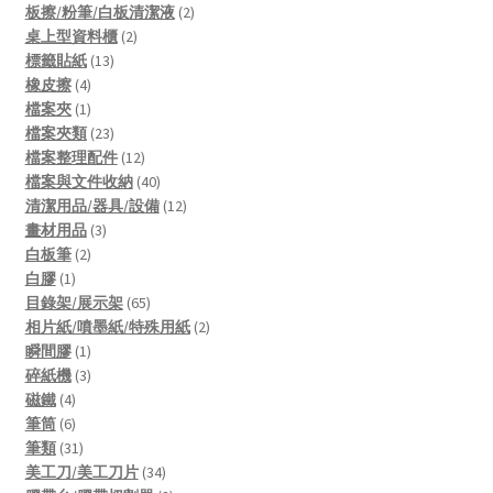
products
2
板擦/粉筆/白板清潔液
2
2
products
桌上型資料櫃
2
13
products
標籤貼紙
13
4
products
橡皮擦
4
products
1
檔案夾
1
product
23
檔案夾類
23
products
12
檔案整理配件
12
products
40
檔案與文件收納
40
products
12
清潔用品/器具/設備
12
3
products
畫材用品
3
2
products
白板筆
2
1
products
白膠
1
product
65
目錄架/展示架
65
products
2
相片紙/噴墨紙/特殊用紙
2
1
products
瞬間膠
1
product
3
碎紙機
3
4
products
磁鐵
4
products
6
筆筒
6
products
31
筆類
31
products
34
美工刀/美工刀片
34