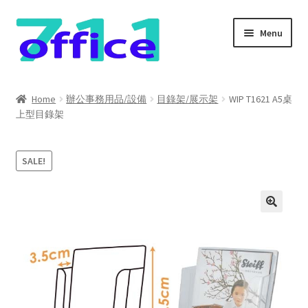
Skip
Skip
Menu
to
to
navigation
content
Home
Home
辦公事務用品/設備
目錄架/展示架
WIP T1621 A5桌
上型目錄架
我的帳號
結帳
SALE!
聯絡我們
購物車
關於我們
防詐騙聲明