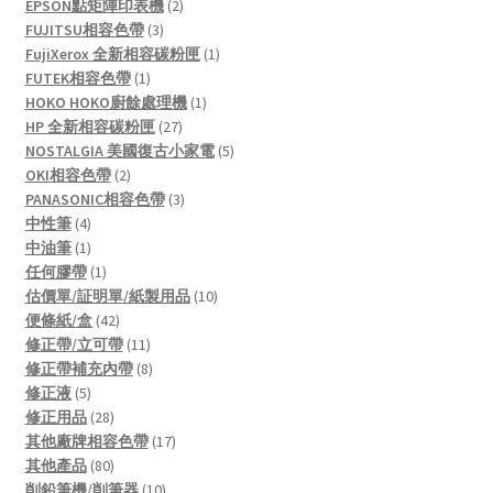
products
2
EPSON點矩陣印表機
2
3
products
FUJITSU相容色帶
3
products
1
FujiXerox 全新相容碳粉匣
1
1
product
FUTEK相容色帶
1
product
1
HOKO HOKO廚餘處理機
1
27
product
HP 全新相容碳粉匣
27
products
5
NOSTALGIA 美國復古小家電
5
2
products
OKI相容色帶
2
products
3
PANASONIC相容色帶
3
4
products
中性筆
4
products
1
中油筆
1
product
1
任何膠帶
1
product
10
估價單/証明單/紙製用品
10
42
products
便條紙/盒
42
products
11
修正帶/立可帶
11
products
8
修正帶補充內帶
8
5
products
修正液
5
products
28
修正用品
28
products
17
其他廠牌相容色帶
17
80
products
其他產品
80
products
10
削鉛筆機/削筆器
10