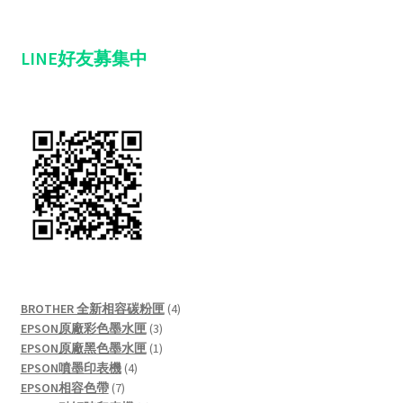
LINE好友募集中
4
BROTHER 全新相容碳粉匣
4
3
products
EPSON原廠彩色墨水匣
3
products
1
EPSON原廠黑色墨水匣
1
4
product
EPSON噴墨印表機
4
7
products
EPSON相容色帶
7