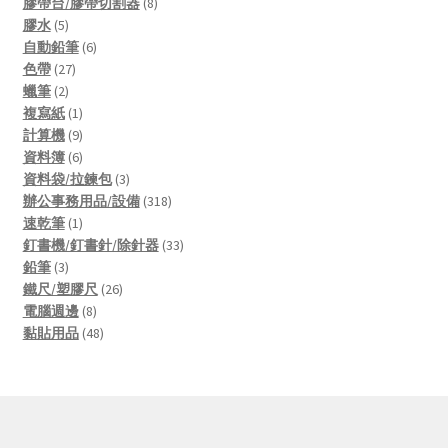
products
8
膠帶台/膠帶切割器
8
5
products
膠水
5
products
6
自動鉛筆
6
27
products
色帶
27
2
products
蠟筆
2
products
1
複寫紙
1
product
9
計算機
9
products
6
資料簿
6
products
3
資料袋/拉鍊包
3
products
318
辦公事務用品/設備
318
1
products
速乾筆
1
product
33
釘書機/釘書針/除針器
33
3
products
鉛筆
3
products
26
鐵尺/塑膠尺
26
8
products
電腦週邊
8
products
48
黏貼用品
48
products