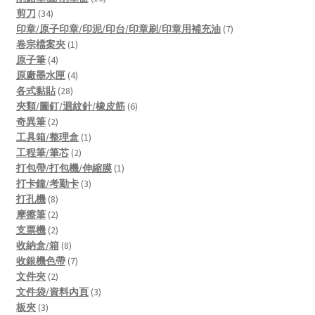
34
products
剪刀
34
products
7
印章/原子印章/印泥/印台/印章刷/印章用補充油
7
1
products
卷宗檔案夾
1
4
product
原子筆
4
products
4
原廠墨水匣
4
28
products
各式黏貼
28
products
6
夾類/圖釘/迴紋針/橡皮筋
6
2
products
奇異筆
2
products
1
工具箱/整理盒
1
2
product
工程筆/筆芯
2
products
1
打包帶/打包機/伸縮膜
1
3
product
打卡鐘/考勤卡
3
8
products
打孔機
8
products
2
摩擦筆
2
products
2
支票機
2
products
8
收納盒/箱
8
products
7
收銀機色帶
7
2
products
文件夾
2
products
3
文件袋/資料內頁
3
3
products
板夾
3