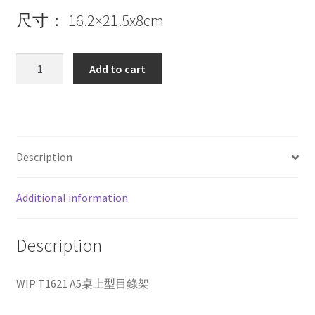
尺寸： 16.2×21.5x8cm
WIP
Add to cart
T1621
A5
桌
上
型
Description
目
錄
Additional information
架
quantity
Description
WIP T1621 A5桌上型目錄架