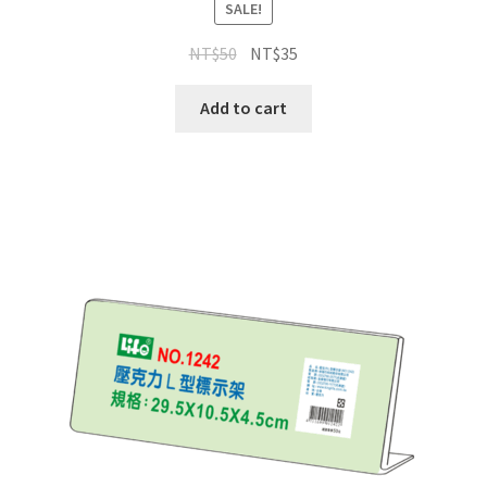
SALE!
NT$
50
NT$
35
Add to cart