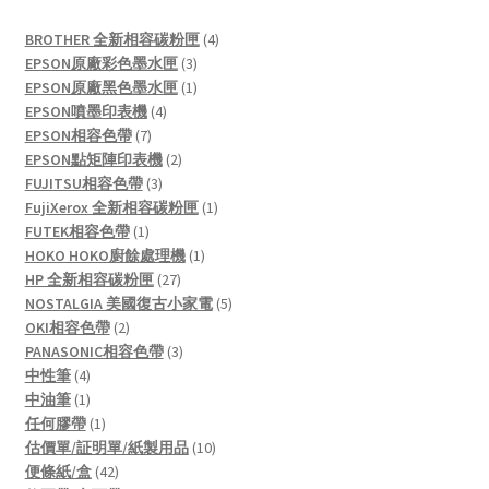
4
BROTHER 全新相容碳粉匣
4
3
products
EPSON原廠彩色墨水匣
3
products
1
EPSON原廠黑色墨水匣
1
4
product
EPSON噴墨印表機
4
7
products
EPSON相容色帶
7
products
2
EPSON點矩陣印表機
2
3
products
FUJITSU相容色帶
3
products
1
FujiXerox 全新相容碳粉匣
1
1
product
FUTEK相容色帶
1
product
1
HOKO HOKO廚餘處理機
1
27
product
HP 全新相容碳粉匣
27
products
5
NOSTALGIA 美國復古小家電
5
2
products
OKI相容色帶
2
products
3
PANASONIC相容色帶
3
4
products
中性筆
4
products
1
中油筆
1
product
1
任何膠帶
1
product
10
估價單/証明單/紙製用品
10
42
products
便條紙/盒
42