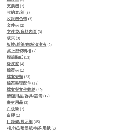
products
2
支票機
2
products
8
收納盒/箱
8
products
7
收銀機色帶
7
2
products
文件夾
2
products
3
文件袋/資料內頁
3
3
products
板夾
3
products
2
板擦/粉筆/白板清潔液
2
2
products
桌上型資料櫃
2
13
products
標籤貼紙
13
4
products
橡皮擦
4
products
1
檔案夾
1
product
23
檔案夾類
23
products
12
檔案整理配件
12
products
40
檔案與文件收納
40
products
12
清潔用品/器具/設備
12
3
products
畫材用品
3
2
products
白板筆
2
1
products
白膠
1
product
65
目錄架/展示架
65
products
2
相片紙/噴墨紙/特殊用紙
2