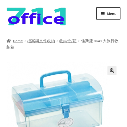
Skip
Skip
Menu
to
to
navigation
content
Home
Home
檔案與文件收納
收納盒/箱
佳斯捷 8648 大旅行收
納箱
我的帳號
結帳
聯絡我們
購物車
關於我們
防詐騙聲明