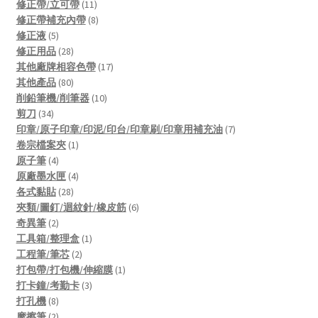
products
11
修正帶/立可帶
11
products
8
修正帶補充內帶
8
5
products
修正液
5
products
28
修正用品
28
products
17
其他廠牌相容色帶
17
80
products
其他產品
80
products
10
削鉛筆機/削筆器
10
34
products
剪刀
34
products
7
印章/原子印章/印泥/印台/印章刷/印章用補充油
7
1
products
卷宗檔案夾
1
4
product
原子筆
4
products
4
原廠墨水匣
4
28
products
各式黏貼
28
products
6
夾類/圖釘/迴紋針/橡皮筋
6
2
products
奇異筆
2
products
1
工具箱/整理盒
1
2
product
工程筆/筆芯
2
products
1
打包帶/打包機/伸縮膜
1
3
product
打卡鐘/考勤卡
3
8
products
打孔機
8
products
2
摩擦筆
2