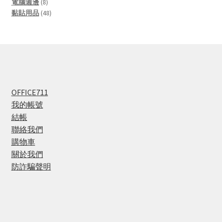
8
products
電腦週邊
8
products
48
黏貼用品
48
products
OFFICE711
我的帳號
結帳
聯絡我們
購物車
關於我們
防詐騙聲明