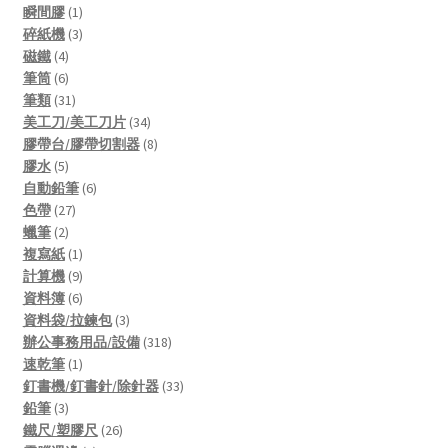
1
products
瞬間膠
1
product
3
碎紙機
3
4
products
磁鐵
4
products
6
筆筒
6
products
31
筆類
31
products
34
美工刀/美工刀片
34
products
8
膠帶台/膠帶切割器
8
5
products
膠水
5
products
6
自動鉛筆
6
27
products
色帶
27
2
products
蠟筆
2
products
1
複寫紙
1
product
9
計算機
9
products
6
資料簿
6
products
3
資料袋/拉鍊包
3
products
318
辦公事務用品/設備
318
1
products
速乾筆
1
product
33
釘書機/釘書針/除針器
33
3
products
鉛筆
3
products
26
鐵尺/塑膠尺
26