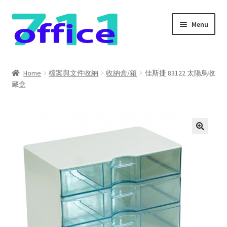
Skip
Skip
Menu
to
to
navigation
content
Home
Home
檔案與文件收納
收納盒/箱
佳斯捷 83122 太陽鳥收
藏盒
我的帳號
結帳
聯絡我們
購物車
關於我們
防詐騙聲明