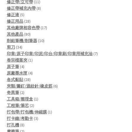
products
11
修正帶/立可帶
11
products
8
修正帶補充內帶
8
5
products
修正液
5
products
28
修正用品
28
products
17
其他廠牌相容色帶
17
80
products
其他產品
80
products
10
削鉛筆機/削筆器
10
34
products
剪刀
34
products
7
印章/原子印章/印泥/印台/印章刷/印章用補充油
7
1
products
卷宗檔案夾
1
4
product
原子筆
4
products
4
原廠墨水匣
4
28
products
各式黏貼
28
products
6
夾類/圖釘/迴紋針/橡皮筋
6
2
products
奇異筆
2
products
1
工具箱/整理盒
1
2
product
工程筆/筆芯
2
products
1
打包帶/打包機/伸縮膜
1
3
product
打卡鐘/考勤卡
3
8
products
打孔機
8
products
2
摩擦筆
2