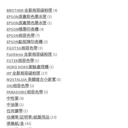
4
BROTHER 全新相容碳粉匣
4
3
products
EPSON原廠彩色墨水匣
3
products
1
EPSON原廠黑色墨水匣
1
4
product
EPSON噴墨印表機
4
7
products
EPSON相容色帶
7
products
2
EPSON點矩陣印表機
2
3
products
FUJITSU相容色帶
3
products
1
FujiXerox 全新相容碳粉匣
1
1
product
FUTEK相容色帶
1
product
1
HOKO HOKO廚餘處理機
1
27
product
HP 全新相容碳粉匣
27
products
5
NOSTALGIA 美國復古小家電
5
2
products
OKI相容色帶
2
products
3
PANASONIC相容色帶
3
4
products
中性筆
4
products
1
中油筆
1
product
1
任何膠帶
1
product
10
估價單/証明單/紙製用品
10
42
products
便條紙/盒
42