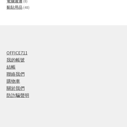
8
products
電腦週邊
8
products
48
黏貼用品
48
products
OFFICE711
我的帳號
結帳
聯絡我們
購物車
關於我們
防詐騙聲明