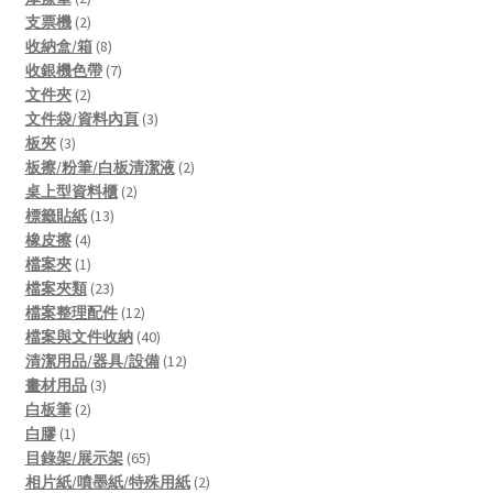
products
2
支票機
2
products
8
收納盒/箱
8
products
7
收銀機色帶
7
2
products
文件夾
2
products
3
文件袋/資料內頁
3
3
products
板夾
3
products
2
板擦/粉筆/白板清潔液
2
2
products
桌上型資料櫃
2
13
products
標籤貼紙
13
4
products
橡皮擦
4
products
1
檔案夾
1
product
23
檔案夾類
23
products
12
檔案整理配件
12
products
40
檔案與文件收納
40
products
12
清潔用品/器具/設備
12
3
products
畫材用品
3
2
products
白板筆
2
1
products
白膠
1
product
65
目錄架/展示架
65
products
2
相片紙/噴墨紙/特殊用紙
2