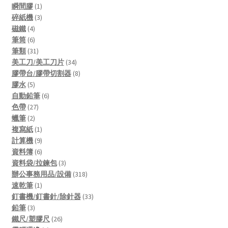
1
products
瞬間膠
1
product
3
碎紙機
3
4
products
磁鐵
4
products
6
筆筒
6
products
31
筆類
31
products
34
美工刀/美工刀片
34
products
8
膠帶台/膠帶切割器
8
5
products
膠水
5
products
6
自動鉛筆
6
27
products
色帶
27
2
products
蠟筆
2
products
1
複寫紙
1
product
9
計算機
9
products
6
資料簿
6
products
3
資料袋/拉鍊包
3
products
318
辦公事務用品/設備
318
1
products
速乾筆
1
product
33
釘書機/釘書針/除針器
33
3
products
鉛筆
3
products
26
鐵尺/塑膠尺
26