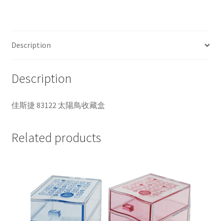
捷
83122
太
陽
Description
鳥
收
Description
藏
盒
quantity
佳斯捷 83122 太陽鳥收藏盒
Related products