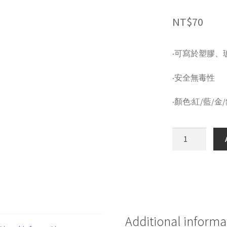
NT$
70
‧可寫於塑膠、
‧安全無毒性
‧顏色:紅/藍/金
雄
獅
MM-
604
金
屬
色
Additional informa
奇