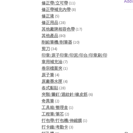
Addi
products
11
修正帶/立可帶
11
products
8
修正帶補充內帶
8
5
products
修正液
5
products
28
修正用品
28
products
17
其他廠牌相容色帶
17
80
products
其他產品
80
products
10
削鉛筆機/削筆器
10
34
products
剪刀
34
products
印章/原子印章/印泥/印台/印章刷/印
7
章用補充油
7
products
1
卷宗檔案夾
1
4
product
原子筆
4
products
4
原廠墨水匣
4
28
products
各式黏貼
28
products
6
夾類/圖釘/迴紋針/橡皮筋
6
2
products
奇異筆
2
products
1
工具箱/整理盒
1
2
product
工程筆/筆芯
2
products
1
打包帶/打包機/伸縮膜
1
3
product
打卡鐘/考勤卡
3