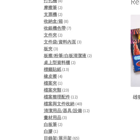
Re
8
products
打孔機
8
products
2
摩擦筆
2
products
2
支票機
2
products
8
收納盒/箱
8
products
7
收銀機色帶
7
2
products
文件夾
2
products
3
文件袋/資料內頁
3
3
products
板夾
3
products
2
板擦/粉筆/白板清潔液
2
2
products
桌上型資料櫃
2
13
products
標籤貼紙
13
4
products
橡皮擦
4
products
1
檔案夾
1
product
23
檔案夾類
23
雄獅
products
12
檔案整理配件
12
products
40
檔案與文件收納
40
products
12
清潔用品/器具/設備
12
3
products
畫材用品
3
2
products
白板筆
2
1
products
白膠
1
product
65
目錄架/展示架
65