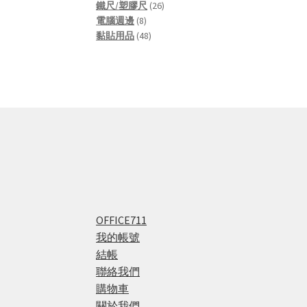
products
26
鐵尺/塑膠尺
26
8
products
電腦週邊
8
products
48
黏貼用品
48
products
OFFICE711
我的帳號
結帳
聯絡我們
購物車
關於我們