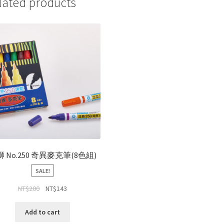
lated products
 No.250 奇異麥克筆(8色組)
SALE!
NT$
200
NT$
143
Add to cart