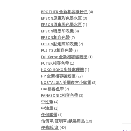
4
BROTHER 全新相容碳粉匣
4
3
products
EPSON原廠彩色墨水匣
3
products
1
EPSON原廠黑色墨水匣
1
4
product
EPSON噴墨印表機
4
7
products
EPSON相容色帶
7
products
2
EPSON點矩陣印表機
2
3
products
FUJITSU相容色帶
3
products
1
FujiXerox 全新相容碳粉匣
1
1
product
FUTEK相容色帶
1
product
1
HOKO HOKO廚餘處理機
1
27
product
HP 全新相容碳粉匣
27
products
5
NOSTALGIA 美國復古小家電
5
2
products
OKI相容色帶
2
products
3
PANASONIC相容色帶
3
4
products
中性筆
4
products
1
中油筆
1
product
1
任何膠帶
1
product
10
估價單/証明單/紙製用品
10
42
products
便條紙/盒
42