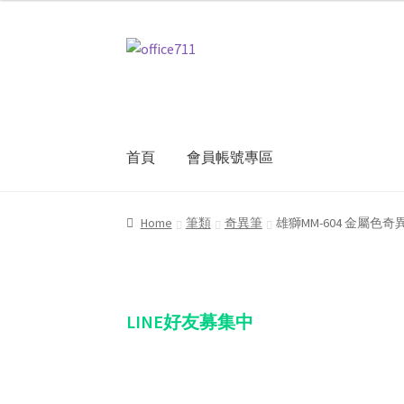
Skip
Skip
to
to
navigation
content
首頁
會員帳號專區
Home
我的帳號
結帳
聯絡我們
購物車
關於
Home
筆類
奇異筆
雄獅MM-604 金屬色奇異
LINE好友募集中