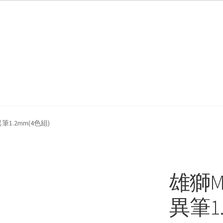
我們
防詐騙聲明
筆1.2mm(4色組)
雄獅M
異筆1.