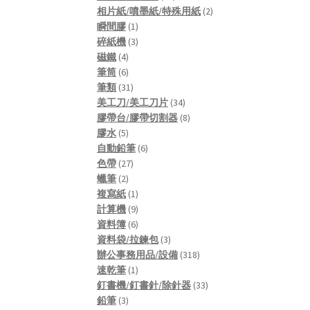
products
2
相片紙/噴墨紙/特殊用紙
2
1
products
瞬間膠
1
product
3
碎紙機
3
4
products
磁鐵
4
products
6
筆筒
6
products
31
筆類
31
products
34
美工刀/美工刀片
34
products
8
膠帶台/膠帶切割器
8
5
products
膠水
5
products
6
自動鉛筆
6
27
products
色帶
27
2
products
蠟筆
2
products
1
複寫紙
1
product
9
計算機
9
products
6
資料簿
6
products
3
資料袋/拉鍊包
3
products
318
辦公事務用品/設備
318
1
products
速乾筆
1
product
33
釘書機/釘書針/除針器
33
3
products
鉛筆
3