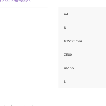
tional information
異
筆
A4
1.2mm(4
色
組)
N
quantity
N75*75mm
ZE80
mono
L