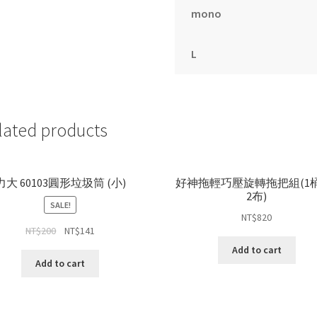
mono
L
lated products
力大 60103圓形垃圾筒 (小)
好神拖輕巧壓旋轉拖把組(1
2布)
SALE!
NT$
820
NT$
200
NT$
141
Add to cart
Add to cart