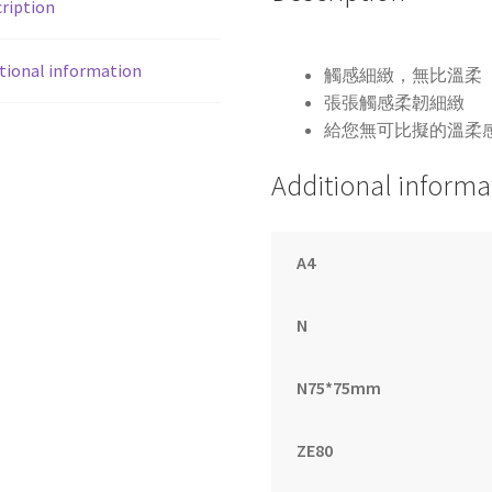
ription
紙
110
tional information
抽
觸感細緻，無比溫柔
x48
張張觸感柔韌細緻
包/
給您無可比擬的溫柔
箱
Additional informa
quantity
A4
N
N75*75mm
ZE80