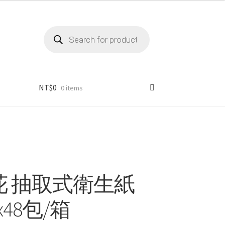
Products
search
NT$
0
0 items
花 抽取式衛生紙
x48包/箱