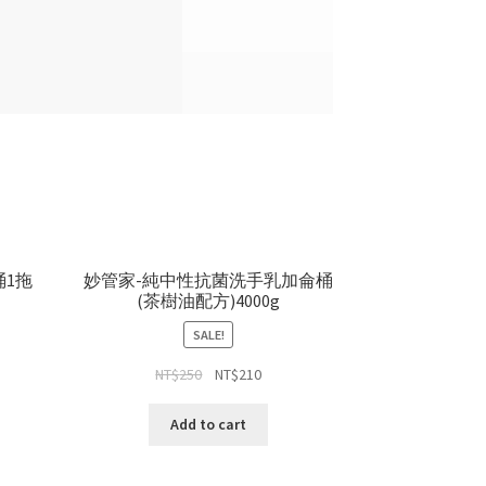
桶1拖
妙管家-純中性抗菌洗手乳加侖桶
(茶樹油配方)4000g
SALE!
NT$
250
NT$
210
Add to cart