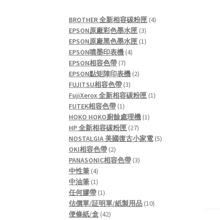
4
BROTHER 全新相容碳粉匣
4
3
products
EPSON原廠彩色墨水匣
3
products
1
EPSON原廠黑色墨水匣
1
4
product
EPSON噴墨印表機
4
7
products
EPSON相容色帶
7
products
2
EPSON點矩陣印表機
2
3
products
FUJITSU相容色帶
3
products
1
FujiXerox 全新相容碳粉匣
1
1
product
FUTEK相容色帶
1
product
1
HOKO HOKO廚餘處理機
1
27
product
HP 全新相容碳粉匣
27
products
5
NOSTALGIA 美國復古小家電
5
2
products
OKI相容色帶
2
products
3
PANASONIC相容色帶
3
4
products
中性筆
4
products
1
中油筆
1
product
1
任何膠帶
1
product
10
估價單/証明單/紙製用品
10
42
products
便條紙/盒
42