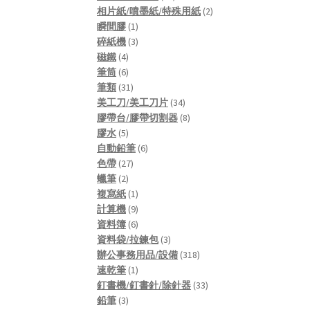
products
2
相片紙/噴墨紙/特殊用紙
2
1
products
瞬間膠
1
product
3
碎紙機
3
4
products
磁鐵
4
products
6
筆筒
6
products
31
筆類
31
products
34
美工刀/美工刀片
34
products
8
膠帶台/膠帶切割器
8
5
products
膠水
5
products
6
自動鉛筆
6
27
products
色帶
27
2
products
蠟筆
2
products
1
複寫紙
1
product
9
計算機
9
products
6
資料簿
6
products
3
資料袋/拉鍊包
3
products
318
辦公事務用品/設備
318
1
products
速乾筆
1
product
33
釘書機/釘書針/除針器
33
3
products
鉛筆
3