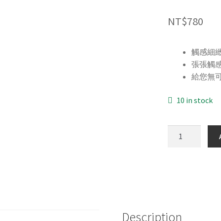
NT$
780
觸感細
張張觸
給您無
10 in stock
五
月
花
抽
取
式
衛
Description
生