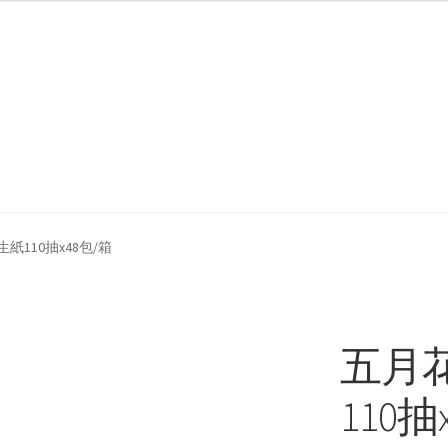
我們
防詐騙聲明
紙110抽x48包/箱
五月
110抽