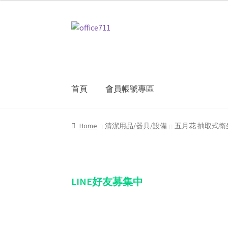
Skip
Skip
to
to
navigation
content
首頁
會員帳號專區
Home
我的帳號
結帳
聯絡我們
購物車
關於
Home
清潔用品/器具/設備
五月花 抽取式衛生
LINE好友募集中