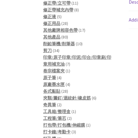
Desc
products
11
修正帶/立可帶
11
products
8
修正帶補充內帶
8
5
products
修正液
5
Addi
products
28
修正用品
28
products
17
其他廠牌相容色帶
17
80
products
其他產品
80
products
10
削鉛筆機/削筆器
10
34
products
剪刀
34
products
印章/原子印章/印泥/印台/印章刷/印
7
章用補充油
7
products
1
卷宗檔案夾
1
4
product
原子筆
4
products
4
原廠墨水匣
4
28
products
各式黏貼
28
products
6
夾類/圖釘/迴紋針/橡皮筋
6
2
products
奇異筆
2
products
1
工具箱/整理盒
1
2
product
工程筆/筆芯
2
products
1
打包帶/打包機/伸縮膜
1
3
product
打卡鐘/考勤卡
3