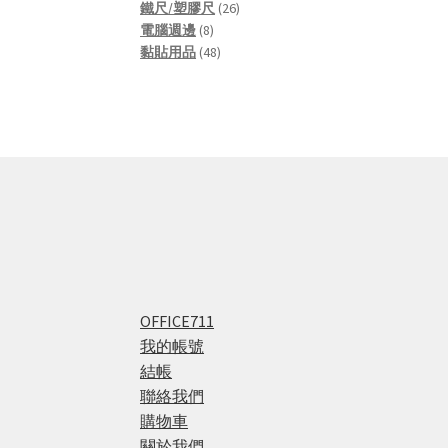
products
26
鐵尺/塑膠尺
26
8
products
電腦週邊
8
products
48
黏貼用品
48
products
OFFICE711
我的帳號
結帳
聯絡我們
購物車
關於我們