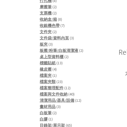
8
products
打孔機
8
products
2
摩擦筆
2
products
2
支票機
2
products
8
收納盒/箱
8
products
7
收銀機色帶
7
2
products
文件夾
2
products
3
文件袋/資料內頁
3
3
products
板夾
3
products
2
Re
板擦/粉筆/白板清潔液
2
2
products
桌上型資料櫃
2
13
products
標籤貼紙
13
4
products
橡皮擦
4
products
1
檔案夾
1
product
23
檔案夾類
23
products
12
檔案整理配件
12
products
40
檔案與文件收納
40
products
12
清潔用品/器具/設備
12
3
products
畫材用品
3
2
products
白板筆
2
1
products
白膠
1
product
65
目錄架/展示架
65