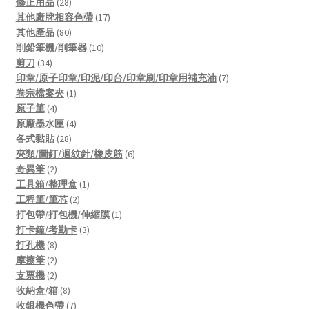
products
28
修正用品
28
products
17
其他廠牌相容色帶
17
80
products
其他產品
80
products
10
削鉛筆機/削筆器
10
34
products
剪刀
34
products
7
印章/原子印章/印泥/印台/印章刷/印章用補充油
7
1
products
卷宗檔案夾
1
4
product
原子筆
4
products
4
原廠墨水匣
4
28
products
各式黏貼
28
products
6
夾類/圖釘/迴紋針/橡皮筋
6
2
products
奇異筆
2
products
1
工具箱/整理盒
1
2
product
工程筆/筆芯
2
products
1
打包帶/打包機/伸縮膜
1
3
product
打卡鐘/考勤卡
3
8
products
打孔機
8
products
2
摩擦筆
2
products
2
支票機
2
products
8
收納盒/箱
8
products
7
收銀機色帶
7