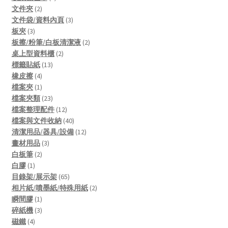
2
products
文件夾
2
products
3
文件袋/資料內頁
3
3
products
板夾
3
products
2
板擦/粉筆/白板清潔液
2
2
products
桌上型資料櫃
2
13
products
標籤貼紙
13
4
products
橡皮擦
4
products
1
檔案夾
1
product
23
檔案夾類
23
products
12
檔案整理配件
12
products
40
檔案與文件收納
40
products
12
清潔用品/器具/設備
12
3
products
畫材用品
3
2
products
白板筆
2
1
products
白膠
1
product
65
目錄架/展示架
65
products
2
相片紙/噴墨紙/特殊用紙
2
1
products
瞬間膠
1
product
3
碎紙機
3
4
products
磁鐵
4