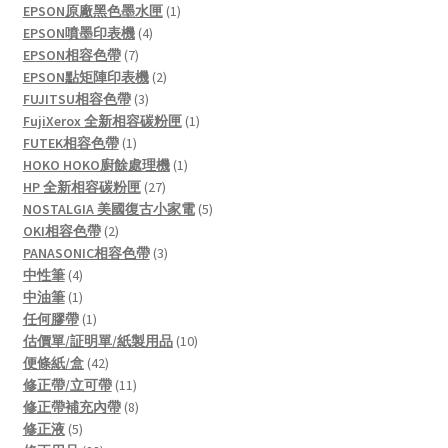
products
1
EPSON原廠黑色墨水匣
1
4
product
EPSON噴墨印表機
4
7
products
EPSON相容色帶
7
products
2
EPSON點矩陣印表機
2
3
products
FUJITSU相容色帶
3
products
1
FujiXerox 全新相容碳粉匣
1
1
product
FUTEK相容色帶
1
product
1
HOKO HOKO廚餘處理機
1
27
product
HP 全新相容碳粉匣
27
products
5
NOSTALGIA 美國復古小家電
5
2
products
OKI相容色帶
2
products
3
PANASONIC相容色帶
3
4
products
中性筆
4
products
1
中油筆
1
product
1
任何膠帶
1
product
10
估價單/証明單/紙製用品
10
42
products
便條紙/盒
42
products
11
修正帶/立可帶
11
products
8
修正帶補充內帶
8
5
products
修正液
5