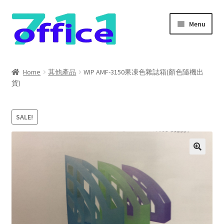
Skip
Skip
Menu
to
to
navigation
content
Home
Home
其他產品
WIP AMF-3150果凍色雜誌箱(顏色隨機出
貨)
我的帳號
結帳
SALE!
聯絡我們
購物車
關於我們
防詐騙聲明