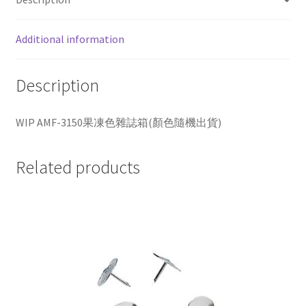
雜
誌
Additional information
箱
(顏
色
Description
隨
機
WIP AMF-3150果凍色雜誌箱(顏色隨機出貨)
出
貨)
quantity
Related products