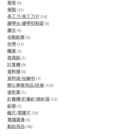
products
6
筆筒
6
products
31
筆類
31
products
34
美工刀/美工刀片
34
products
8
膠帶台/膠帶切割器
8
5
products
膠水
5
products
6
自動鉛筆
6
27
products
色帶
27
2
products
蠟筆
2
products
1
複寫紙
1
product
9
計算機
9
products
6
資料簿
6
products
3
資料袋/拉鍊包
3
products
318
辦公事務用品/設備
318
1
products
速乾筆
1
product
33
釘書機/釘書針/除針器
33
3
products
鉛筆
3
products
26
鐵尺/塑膠尺
26
8
products
電腦週邊
8
products
48
黏貼用品
48
products