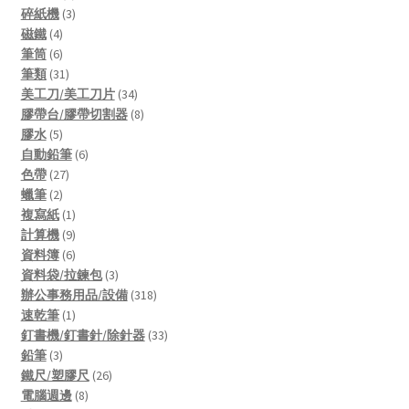
product
3
碎紙機
3
4
products
磁鐵
4
products
6
筆筒
6
products
31
筆類
31
products
34
美工刀/美工刀片
34
products
8
膠帶台/膠帶切割器
8
5
products
膠水
5
products
6
自動鉛筆
6
27
products
色帶
27
2
products
蠟筆
2
products
1
複寫紙
1
product
9
計算機
9
products
6
資料簿
6
products
3
資料袋/拉鍊包
3
products
318
辦公事務用品/設備
318
1
products
速乾筆
1
product
33
釘書機/釘書針/除針器
33
3
products
鉛筆
3
products
26
鐵尺/塑膠尺
26
8
products
電腦週邊
8