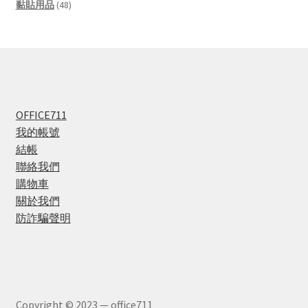
products
48
黏貼用品
48
products
OFFICE711
我的帳號
結帳
聯絡我們
購物車
關於我們
防詐騙聲明
Copyright © 2023 — office711