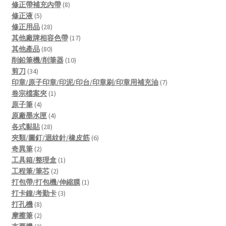
products
8
修正帶補充內帶
8
5
products
修正液
5
products
28
修正用品
28
products
17
其他廠牌相容色帶
17
80
products
其他產品
80
products
10
削鉛筆機/削筆器
10
34
products
剪刀
34
products
7
印章/原子印章/印泥/印台/印章刷/印章用補充油
7
1
products
卷宗檔案夾
1
4
product
原子筆
4
products
4
原廠墨水匣
4
28
products
各式黏貼
28
products
6
夾類/圖釘/迴紋針/橡皮筋
6
2
products
奇異筆
2
products
1
工具箱/整理盒
1
2
product
工程筆/筆芯
2
products
1
打包帶/打包機/伸縮膜
1
3
product
打卡鐘/考勤卡
3
8
products
打孔機
8
products
2
摩擦筆
2
products
2