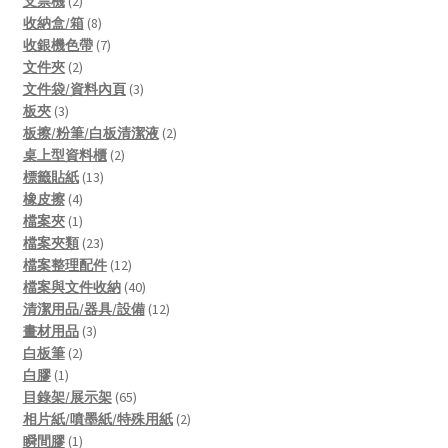
支票機
2
products
8
收納盒/箱
8
products
7
收銀機色帶
7
2
products
文件夾
2
products
3
文件袋/資料內頁
3
3
products
板夾
3
products
2
板擦/粉筆/白板清潔液
2
2
products
桌上型資料櫃
2
13
products
標籤貼紙
13
4
products
橡皮擦
4
products
1
檔案夾
1
product
23
檔案夾類
23
products
12
檔案整理配件
12
products
40
檔案與文件收納
40
products
12
清潔用品/器具/設備
12
3
products
畫材用品
3
2
products
白板筆
2
1
products
白膠
1
product
65
目錄架/展示架
65
products
2
相片紙/噴墨紙/特殊用紙
2
1
products
瞬間膠
1