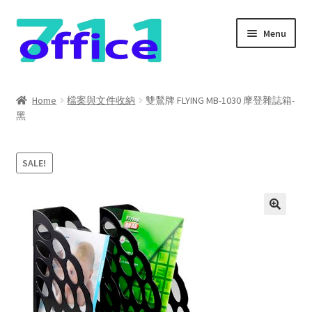
Skip
Skip
Menu
to
to
navigation
content
Home
Home
檔案與文件收納
雙鶖牌 FLYING MB-1030 摩登雜誌箱-
黑
我的帳號
結帳
SALE!
聯絡我們
購物車
關於我們
防詐騙聲明