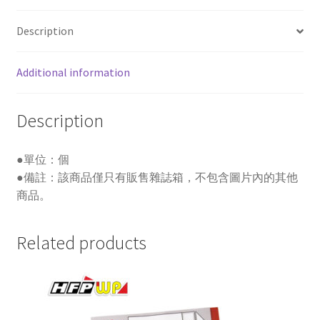
MB-
1030
Description
摩
登
Additional information
雜
誌
箱-
Description
黑
quantity
●單位：個
●備註：該商品僅只有販售雜誌箱，不包含圖片內的其他
商品。
Related products