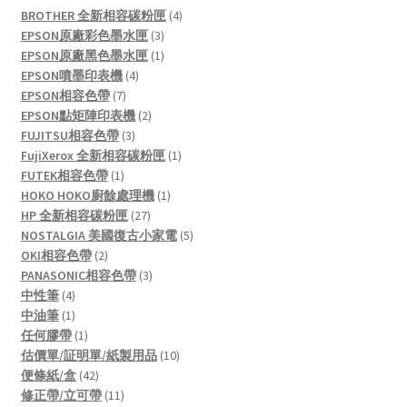
4
BROTHER 全新相容碳粉匣
4
3
products
EPSON原廠彩色墨水匣
3
products
1
EPSON原廠黑色墨水匣
1
4
product
EPSON噴墨印表機
4
7
products
EPSON相容色帶
7
products
2
EPSON點矩陣印表機
2
3
products
FUJITSU相容色帶
3
products
1
FujiXerox 全新相容碳粉匣
1
1
product
FUTEK相容色帶
1
product
1
HOKO HOKO廚餘處理機
1
27
product
HP 全新相容碳粉匣
27
products
5
NOSTALGIA 美國復古小家電
5
2
products
OKI相容色帶
2
products
3
PANASONIC相容色帶
3
4
products
中性筆
4
products
1
中油筆
1
product
1
任何膠帶
1
product
10
估價單/証明單/紙製用品
10
42
products
便條紙/盒
42
products
11
修正帶/立可帶
11