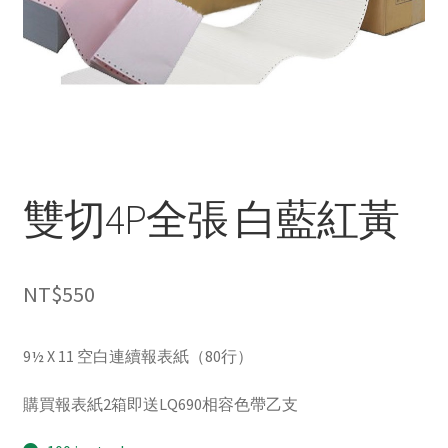
雙切4P全張 白藍紅黃
NT$
550
9½ X 11 空白連續報表紙（80行）
購買報表紙2箱即送LQ690相容色帶乙支