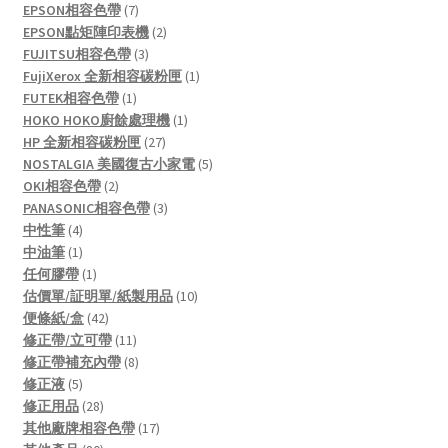
7
products
EPSON相容色帶
7
products
2
EPSON點矩陣印表機
2
3
products
FUJITSU相容色帶
3
products
1
FujiXerox 全新相容碳粉匣
1
1
product
FUTEK相容色帶
1
product
1
HOKO HOKO廚餘處理機
1
27
product
HP 全新相容碳粉匣
27
products
5
NOSTALGIA 美國復古小家電
5
2
products
OKI相容色帶
2
products
3
PANASONIC相容色帶
3
4
products
中性筆
4
products
1
中油筆
1
product
1
任何膠帶
1
product
10
估價單/証明單/紙製用品
10
42
products
便條紙/盒
42
products
11
修正帶/立可帶
11
products
8
修正帶補充內帶
8
5
products
修正液
5
products
28
修正用品
28
products
17
其他廠牌相容色帶
17