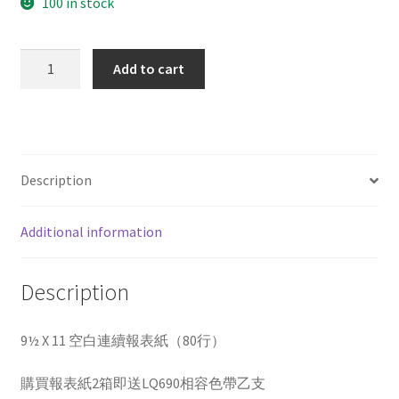
100 in stock
雙
Add to cart
切
4P
全
張
白
Description
藍
紅
Additional information
黃
quantity
Description
9½ X 11 空白連續報表紙（80行）
購買報表紙2箱即送LQ690相容色帶乙支