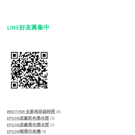
LINE好友募集中
4
BROTHER 全新相容碳粉匣
4
3
products
EPSON原廠彩色墨水匣
3
products
1
EPSON原廠黑色墨水匣
1
4
product
EPSON噴墨印表機
4