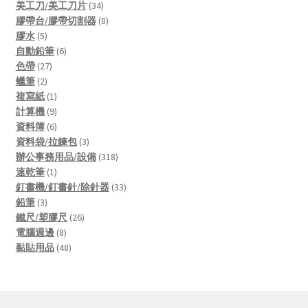
products
34
美工刀/美工刀片
34
products
8
膠帶台/膠帶切割器
8
5
products
膠水
5
products
6
自動鉛筆
6
27
products
色帶
27
2
products
蠟筆
2
products
1
複寫紙
1
product
9
計算機
9
products
6
資料簿
6
products
3
資料袋/拉鍊包
3
products
318
辦公事務用品/設備
318
1
products
速乾筆
1
product
33
釘書機/釘書針/除針器
33
3
products
鉛筆
3
products
26
鐵尺/塑膠尺
26
8
products
電腦週邊
8
products
48
黏貼用品
48
products