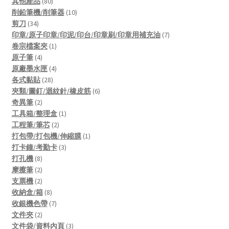
80
products
其他產品
80
products
10
削鉛筆機/削筆器
10
34
products
剪刀
34
products
7
印章/原子印章/印泥/印台/印章刷/印章用補充油
7
1
products
卷宗檔案夾
1
4
product
原子筆
4
products
4
原廠墨水匣
4
28
products
各式黏貼
28
products
6
夾類/圖釘/迴紋針/橡皮筋
6
2
products
奇異筆
2
products
1
工具箱/整理盒
1
2
product
工程筆/筆芯
2
products
1
打包帶/打包機/伸縮膜
1
3
product
打卡鐘/考勤卡
3
8
products
打孔機
8
products
2
摩擦筆
2
products
2
支票機
2
products
8
收納盒/箱
8
products
7
收銀機色帶
7
2
products
文件夾
2
products
3
文件袋/資料內頁
3