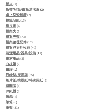
3
products
板夾
3
products
2
板擦/粉筆/白板清潔液
2
2
products
桌上型資料櫃
2
13
products
標籤貼紙
13
4
products
橡皮擦
4
products
1
檔案夾
1
product
23
檔案夾類
23
products
12
檔案整理配件
12
products
40
檔案與文件收納
40
products
12
清潔用品/器具/設備
12
3
products
畫材用品
3
2
products
白板筆
2
1
products
白膠
1
product
65
目錄架/展示架
65
products
2
相片紙/噴墨紙/特殊用紙
2
1
products
瞬間膠
1
product
3
碎紙機
3
4
products
磁鐵
4
products
6
筆筒
6
products
31
筆類
31