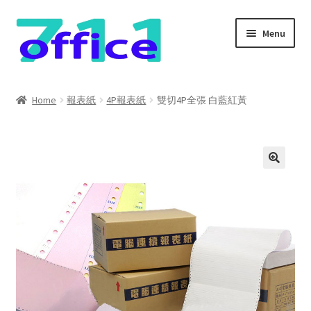
Skip
Skip
Menu
to
to
navigation
content
Home
Home
報表紙
4P報表紙
雙切4P全張 白藍紅黃
我的帳號
結帳
聯絡我們
購物車
關於我們
防詐騙聲明