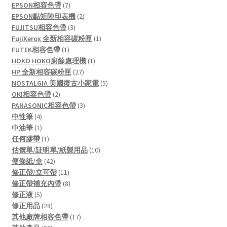
7
products
EPSON相容色帶
7
products
2
EPSON點矩陣印表機
2
3
products
FUJITSU相容色帶
3
products
1
FujiXerox 全新相容碳粉匣
1
1
product
FUTEK相容色帶
1
product
1
HOKO HOKO廚餘處理機
1
27
product
HP 全新相容碳粉匣
27
products
5
NOSTALGIA 美國復古小家電
5
2
products
OKI相容色帶
2
products
3
PANASONIC相容色帶
3
4
products
中性筆
4
products
1
中油筆
1
product
1
任何膠帶
1
product
10
估價單/証明單/紙製用品
10
42
products
便條紙/盒
42
products
11
修正帶/立可帶
11
products
8
修正帶補充內帶
8
5
products
修正液
5
products
28
修正用品
28
products
17
其他廠牌相容色帶
17