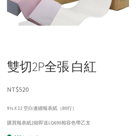
雙切2P全張 白紅
NT$
520
9½ X 11 空白連續報表紙（80行）
購買報表紙2箱即送LQ690相容色帶乙支