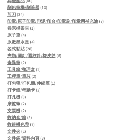
80
products
其他產品
80
products
10
削鉛筆機/削筆器
10
34
products
剪刀
34
products
7
印章/原子印章/印泥/印台/印章刷/印章用補充油
7
1
products
卷宗檔案夾
1
4
product
原子筆
4
products
4
原廠墨水匣
4
28
products
各式黏貼
28
products
6
夾類/圖釘/迴紋針/橡皮筋
6
2
products
奇異筆
2
products
1
工具箱/整理盒
1
2
product
工程筆/筆芯
2
products
1
打包帶/打包機/伸縮膜
1
3
product
打卡鐘/考勤卡
3
8
products
打孔機
8
products
2
摩擦筆
2
products
2
支票機
2
products
8
收納盒/箱
8
products
7
收銀機色帶
7
2
products
文件夾
2
products
3
文件袋/資料內頁
3