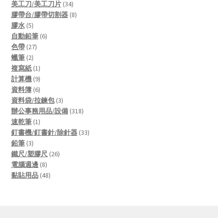
products
34
美工刀/美工刀片
34
products
8
膠帶台/膠帶切割器
8
5
products
膠水
5
products
6
自動鉛筆
6
27
products
色帶
27
2
products
蠟筆
2
products
1
複寫紙
1
product
9
計算機
9
products
6
資料簿
6
products
3
資料袋/拉鍊包
3
products
318
辦公事務用品/設備
318
1
products
速乾筆
1
product
33
釘書機/釘書針/除針器
33
3
products
鉛筆
3
products
26
鐵尺/塑膠尺
26
8
products
電腦週邊
8
products
48
黏貼用品
48
products