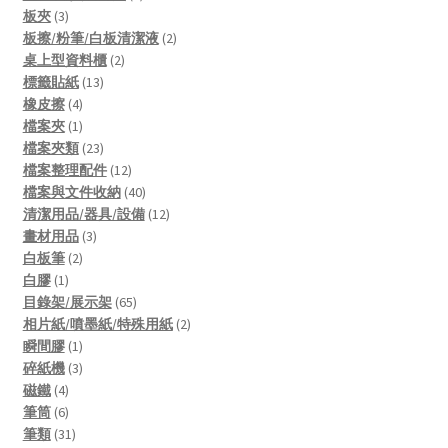
3
products
板夾
3
products
2
板擦/粉筆/白板清潔液
2
2
products
桌上型資料櫃
2
13
products
標籤貼紙
13
4
products
橡皮擦
4
products
1
檔案夾
1
product
23
檔案夾類
23
products
12
檔案整理配件
12
products
40
檔案與文件收納
40
products
12
清潔用品/器具/設備
12
3
products
畫材用品
3
2
products
白板筆
2
1
products
白膠
1
product
65
目錄架/展示架
65
products
2
相片紙/噴墨紙/特殊用紙
2
1
products
瞬間膠
1
product
3
碎紙機
3
4
products
磁鐵
4
products
6
筆筒
6
products
31
筆類
31