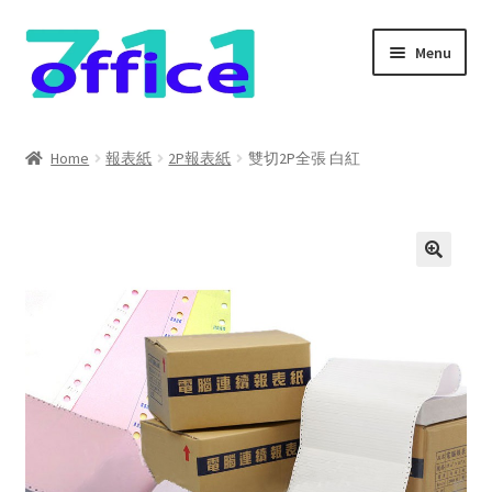
Skip
Skip
Menu
to
to
navigation
content
Home
Home
報表紙
2P報表紙
雙切2P全張 白紅
我的帳號
結帳
聯絡我們
購物車
關於我們
防詐騙聲明