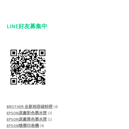
LINE好友募集中
4
BROTHER 全新相容碳粉匣
4
3
products
EPSON原廠彩色墨水匣
3
products
1
EPSON原廠黑色墨水匣
1
4
product
EPSON噴墨印表機
4