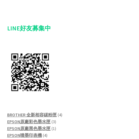
LINE好友募集中
4
BROTHER 全新相容碳粉匣
4
3
products
EPSON原廠彩色墨水匣
3
products
1
EPSON原廠黑色墨水匣
1
4
product
EPSON噴墨印表機
4