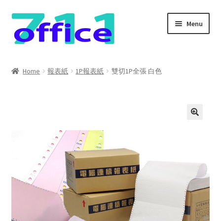
Skip
Skip
Menu
to
to
navigation
content
Home
Home
報表紙
1P報表紙
雙切1P全張 白色
我的帳號
結帳
聯絡我們
購物車
關於我們
防詐騙聲明