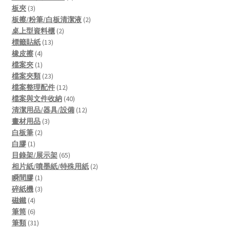
3
products
板夾
3
products
2
板擦/粉筆/白板清潔液
2
2
products
桌上型資料櫃
2
13
products
標籤貼紙
13
4
products
橡皮擦
4
products
1
檔案夾
1
product
23
檔案夾類
23
products
12
檔案整理配件
12
products
40
檔案與文件收納
40
products
12
清潔用品/器具/設備
12
3
products
畫材用品
3
2
products
白板筆
2
1
products
白膠
1
product
65
目錄架/展示架
65
products
2
相片紙/噴墨紙/特殊用紙
2
1
products
瞬間膠
1
product
3
碎紙機
3
4
products
磁鐵
4
products
6
筆筒
6
products
31
筆類
31