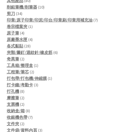
80
products
其他產品
80
products
10
削鉛筆機/削筆器
10
34
products
剪刀
34
products
7
印章/原子印章/印泥/印台/印章刷/印章用補充油
7
1
products
卷宗檔案夾
1
4
product
原子筆
4
products
4
原廠墨水匣
4
28
products
各式黏貼
28
products
6
夾類/圖釘/迴紋針/橡皮筋
6
2
products
奇異筆
2
products
1
工具箱/整理盒
1
2
product
工程筆/筆芯
2
products
1
打包帶/打包機/伸縮膜
1
3
product
打卡鐘/考勤卡
3
8
products
打孔機
8
products
2
摩擦筆
2
products
2
支票機
2
products
8
收納盒/箱
8
products
7
收銀機色帶
7
2
products
文件夾
2
products
3
文件袋/資料內頁
3