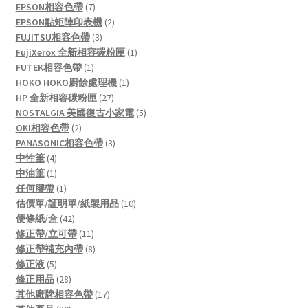
7
products
EPSON相容色帶
7
products
2
EPSON點矩陣印表機
2
3
products
FUJITSU相容色帶
3
products
1
FujiXerox 全新相容碳粉匣
1
1
product
FUTEK相容色帶
1
product
1
HOKO HOKO廚餘處理機
1
27
product
HP 全新相容碳粉匣
27
products
5
NOSTALGIA 美國復古小家電
5
2
products
OKI相容色帶
2
products
3
PANASONIC相容色帶
3
4
products
中性筆
4
products
1
中油筆
1
product
1
任何膠帶
1
product
10
估價單/証明單/紙製用品
10
42
products
便條紙/盒
42
products
11
修正帶/立可帶
11
products
8
修正帶補充內帶
8
5
products
修正液
5
products
28
修正用品
28
products
17
其他廠牌相容色帶
17