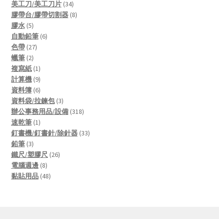
products
34
美工刀/美工刀片
34
products
8
膠帶台/膠帶切割器
8
5
products
膠水
5
products
6
自動鉛筆
6
27
products
色帶
27
2
products
蠟筆
2
products
1
複寫紙
1
product
9
計算機
9
products
6
資料簿
6
products
3
資料袋/拉鍊包
3
products
318
辦公事務用品/設備
318
1
products
速乾筆
1
product
33
釘書機/釘書針/除針器
33
3
products
鉛筆
3
products
26
鐵尺/塑膠尺
26
8
products
電腦週邊
8
products
48
黏貼用品
48
products