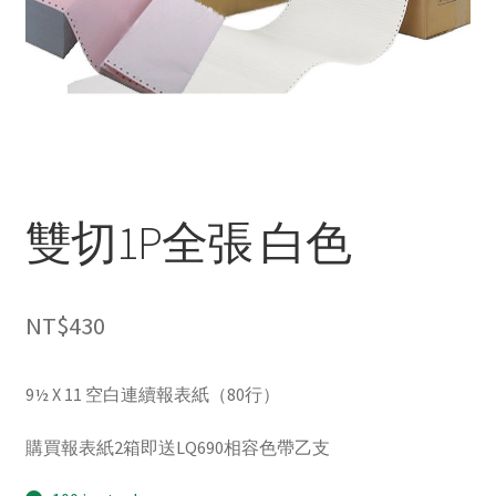
雙切1P全張 白色
NT$
430
9½ X 11 空白連續報表紙（80行）
購買報表紙2箱即送LQ690相容色帶乙支