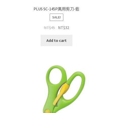
PLUS SC-145P萬用剪刀-藍
SALE!
NT$
45
NT$
32
Add to cart