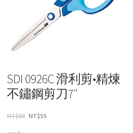
SDI 0926C 滑利剪•精煉
不鏽鋼剪刀7″
NT$
80
NT$
55