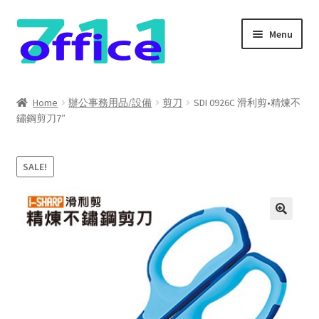
Skip
Skip
Menu
to
to
navigation
content
Home
Home
辦公事務用品/設備
剪刀
SDI 0926C 滑利剪•精煉不
鏽鋼剪刀7″
我的帳號
結帳
SALE!
聯絡我們
購物車
關於我們
防詐騙聲明