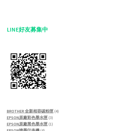
LINE好友募集中
4
BROTHER 全新相容碳粉匣
4
3
products
EPSON原廠彩色墨水匣
3
products
1
EPSON原廠黑色墨水匣
1
4
product
EPSON噴墨印表機
4