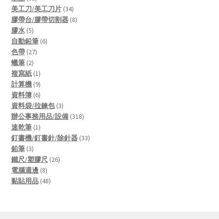
products
34
美工刀/美工刀片
34
products
8
膠帶台/膠帶切割器
8
5
products
膠水
5
products
6
自動鉛筆
6
27
products
色帶
27
2
products
蠟筆
2
products
1
複寫紙
1
product
9
計算機
9
products
6
資料簿
6
products
3
資料袋/拉鍊包
3
products
318
辦公事務用品/設備
318
1
products
速乾筆
1
product
33
釘書機/釘書針/除針器
33
3
products
鉛筆
3
products
26
鐵尺/塑膠尺
26
8
products
電腦週邊
8
products
48
黏貼用品
48
products