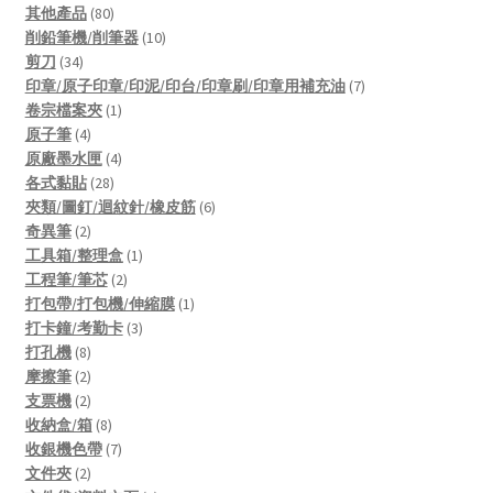
80
products
其他產品
80
products
10
削鉛筆機/削筆器
10
34
products
剪刀
34
products
7
印章/原子印章/印泥/印台/印章刷/印章用補充油
7
1
products
卷宗檔案夾
1
4
product
原子筆
4
products
4
原廠墨水匣
4
28
products
各式黏貼
28
products
6
夾類/圖釘/迴紋針/橡皮筋
6
2
products
奇異筆
2
products
1
工具箱/整理盒
1
2
product
工程筆/筆芯
2
products
1
打包帶/打包機/伸縮膜
1
3
product
打卡鐘/考勤卡
3
8
products
打孔機
8
products
2
摩擦筆
2
products
2
支票機
2
products
8
收納盒/箱
8
products
7
收銀機色帶
7
2
products
文件夾
2