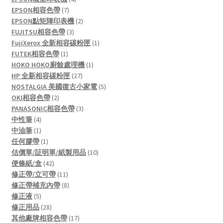
7
products
EPSON相容色帶
7
products
2
EPSON點矩陣印表機
2
3
products
FUJITSU相容色帶
3
products
1
FujiXerox 全新相容碳粉匣
1
1
product
FUTEK相容色帶
1
product
1
HOKO HOKO廚餘處理機
1
27
product
HP 全新相容碳粉匣
27
products
5
NOSTALGIA 美國復古小家電
5
2
products
OKI相容色帶
2
products
3
PANASONIC相容色帶
3
4
products
中性筆
4
products
1
中油筆
1
product
1
任何膠帶
1
product
10
估價單/証明單/紙製用品
10
42
products
便條紙/盒
42
products
11
修正帶/立可帶
11
products
8
修正帶補充內帶
8
5
products
修正液
5
products
28
修正用品
28
products
17
其他廠牌相容色帶
17