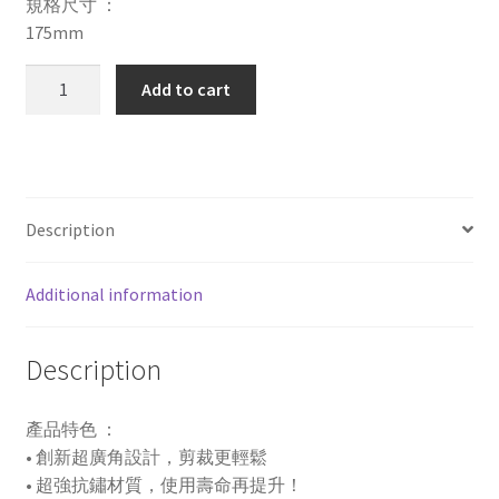
規格尺寸 ：
175mm
SDI
Add to cart
0926C
滑
利
剪
•
Description
精
煉
Additional information
不
鏽
鋼
Description
剪
刀
產品特色 ：
7"
• 創新超廣角設計，剪裁更輕鬆
quantity
• 超強抗鏽材質，使用壽命再提升！