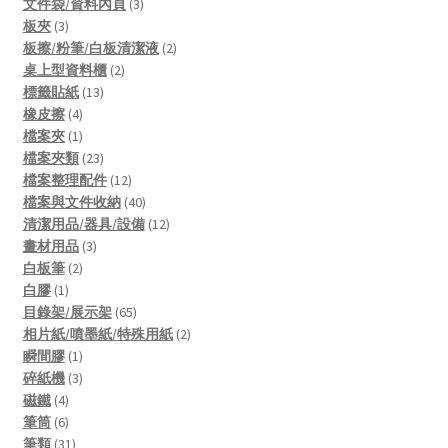
products
3
文件袋/資料內頁
3
3
products
板夾
3
products
2
板擦/粉筆/白板清潔液
2
2
products
桌上型資料櫃
2
13
products
標籤貼紙
13
4
products
橡皮擦
4
products
1
檔案夾
1
product
23
檔案夾類
23
products
12
檔案整理配件
12
products
40
檔案與文件收納
40
products
12
清潔用品/器具/設備
12
3
products
畫材用品
3
2
products
白板筆
2
1
products
白膠
1
product
65
目錄架/展示架
65
products
2
相片紙/噴墨紙/特殊用紙
2
1
products
瞬間膠
1
product
3
碎紙機
3
4
products
磁鐵
4
products
6
筆筒
6
products
31
筆類
31