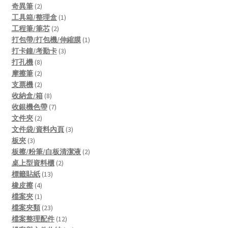
2
products
奇異筆
2
products
1
工具箱/整理盒
1
2
product
工程筆/筆芯
2
products
1
打包帶/打包機/伸縮膜
1
3
product
打卡鐘/考勤卡
3
8
products
打孔機
8
products
2
摩擦筆
2
products
2
支票機
2
products
8
收納盒/箱
8
products
7
收銀機色帶
7
2
products
文件夾
2
products
3
文件袋/資料內頁
3
3
products
板夾
3
products
2
板擦/粉筆/白板清潔液
2
2
products
桌上型資料櫃
2
13
products
標籤貼紙
13
4
products
橡皮擦
4
products
1
檔案夾
1
product
23
檔案夾類
23
products
12
檔案整理配件
12