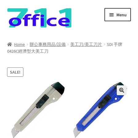
Skip
Skip
Menu
to
to
navigation
content
Home
Home
辦公事務用品/設備
美工刀/美工刀片
SDI 手牌
0426C經濟型大美工刀
我的帳號
結帳
SALE!
聯絡我們
購物車
關於我們
防詐騙聲明