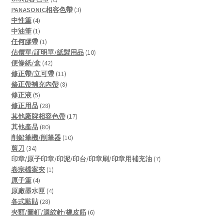
products
3
PANASONIC相容色帶
3
4
products
中性筆
4
products
1
中油筆
1
product
1
任何膠帶
1
product
10
估價單/証明單/紙製用品
10
42
products
便條紙/盒
42
products
11
修正帶/立可帶
11
products
8
修正帶補充內帶
8
5
products
修正液
5
products
28
修正用品
28
products
17
其他廠牌相容色帶
17
80
products
其他產品
80
products
10
削鉛筆機/削筆器
10
34
products
剪刀
34
products
7
印章/原子印章/印泥/印台/印章刷/印章用補充油
7
1
products
卷宗檔案夾
1
4
product
原子筆
4
products
4
原廠墨水匣
4
28
products
各式黏貼
28
products
6
夾類/圖釘/迴紋針/橡皮筋
6