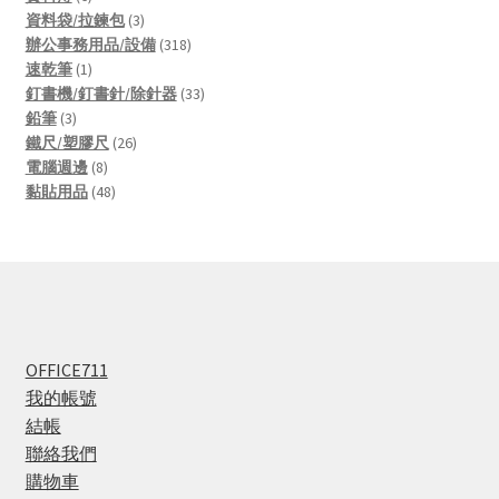
products
3
資料袋/拉鍊包
3
products
318
辦公事務用品/設備
318
1
products
速乾筆
1
product
33
釘書機/釘書針/除針器
33
3
products
鉛筆
3
products
26
鐵尺/塑膠尺
26
8
products
電腦週邊
8
products
48
黏貼用品
48
products
OFFICE711
我的帳號
結帳
聯絡我們
購物車