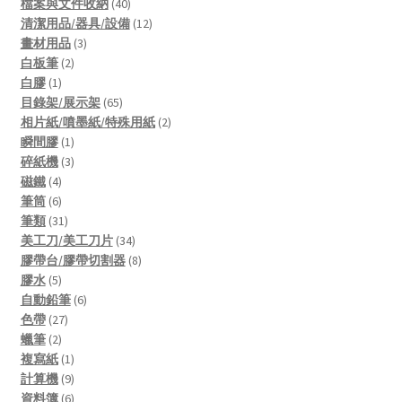
products
40
檔案與文件收納
40
products
12
清潔用品/器具/設備
12
3
products
畫材用品
3
2
products
白板筆
2
1
products
白膠
1
product
65
目錄架/展示架
65
products
2
相片紙/噴墨紙/特殊用紙
2
1
products
瞬間膠
1
product
3
碎紙機
3
4
products
磁鐵
4
products
6
筆筒
6
products
31
筆類
31
products
34
美工刀/美工刀片
34
products
8
膠帶台/膠帶切割器
8
5
products
膠水
5
products
6
自動鉛筆
6
27
products
色帶
27
2
products
蠟筆
2
products
1
複寫紙
1
product
9
計算機
9
products
6
資料簿
6