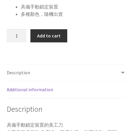
具備手動鎖定裝置
多種顏色，隨機出貨
SDI
Add to cart
手
牌
0426C
經
濟
Description
型
大
Additional information
美
工
刀
Description
quantity
具備手動鎖定裝置的美工刀