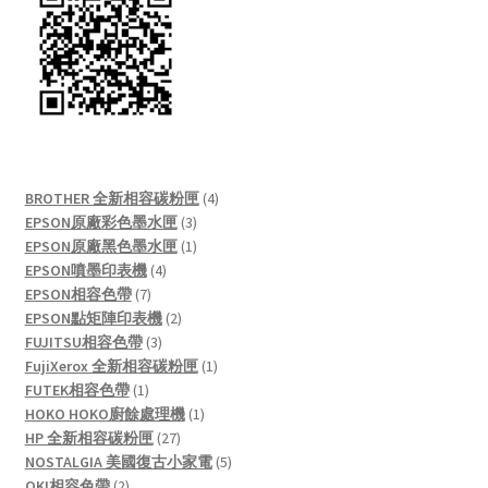
4
BROTHER 全新相容碳粉匣
4
3
products
EPSON原廠彩色墨水匣
3
products
1
EPSON原廠黑色墨水匣
1
4
product
EPSON噴墨印表機
4
7
products
EPSON相容色帶
7
products
2
EPSON點矩陣印表機
2
3
products
FUJITSU相容色帶
3
products
1
FujiXerox 全新相容碳粉匣
1
1
product
FUTEK相容色帶
1
product
1
HOKO HOKO廚餘處理機
1
27
product
HP 全新相容碳粉匣
27
products
5
NOSTALGIA 美國復古小家電
5
2
products
OKI相容色帶
2