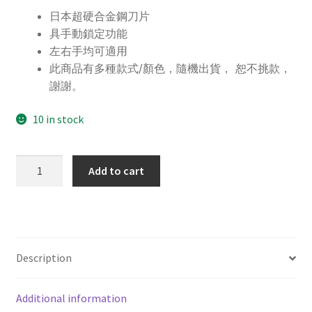
日本超硬合金鋼刀片
具手動鎖定功能
左右手均可適用
此商品有多種款式/顏色，隨機出貨， 恕不挑款，
謝謝。
10 in stock
SDI
Add to cart
手
牌
0411D
精
美
Description
型
小
Additional information
美