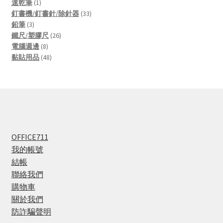
1
products
速乾筆
1
product
33
釘書機/釘書針/除針器
33
3
products
鉛筆
3
products
26
鐵尺/塑膠尺
26
8
products
電腦週邊
8
products
48
黏貼用品
48
products
OFFICE711
我的帳號
結帳
聯絡我們
購物車
關於我們
防詐騙聲明