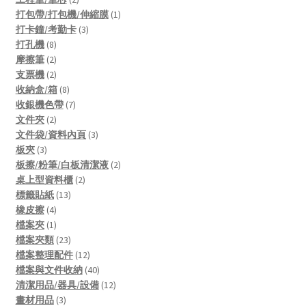
products
1
打包帶/打包機/伸縮膜
1
3
product
打卡鐘/考勤卡
3
8
products
打孔機
8
products
2
摩擦筆
2
products
2
支票機
2
products
8
收納盒/箱
8
products
7
收銀機色帶
7
2
products
文件夾
2
products
3
文件袋/資料內頁
3
3
products
板夾
3
products
2
板擦/粉筆/白板清潔液
2
2
products
桌上型資料櫃
2
13
products
標籤貼紙
13
4
products
橡皮擦
4
products
1
檔案夾
1
product
23
檔案夾類
23
products
12
檔案整理配件
12
products
40
檔案與文件收納
40
products
12
清潔用品/器具/設備
12
3
products
畫材用品
3