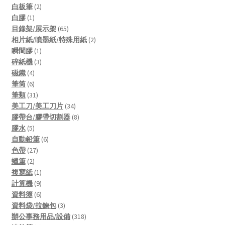
2
products
白板筆
2
1
products
白膠
1
product
65
目錄架/展示架
65
products
2
相片紙/噴墨紙/特殊用紙
2
1
products
瞬間膠
1
product
3
碎紙機
3
4
products
磁鐵
4
products
6
筆筒
6
products
31
筆類
31
products
34
美工刀/美工刀片
34
products
8
膠帶台/膠帶切割器
8
5
products
膠水
5
products
6
自動鉛筆
6
27
products
色帶
27
2
products
蠟筆
2
products
1
複寫紙
1
product
9
計算機
9
products
6
資料簿
6
products
3
資料袋/拉鍊包
3
products
318
辦公事務用品/設備
318