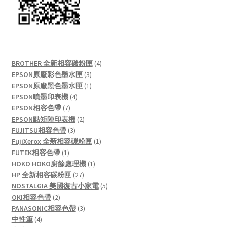
4
BROTHER 全新相容碳粉匣
4
3
products
EPSON原廠彩色墨水匣
3
products
1
EPSON原廠黑色墨水匣
1
4
product
EPSON噴墨印表機
4
7
products
EPSON相容色帶
7
products
2
EPSON點矩陣印表機
2
3
products
FUJITSU相容色帶
3
products
1
FujiXerox 全新相容碳粉匣
1
1
product
FUTEK相容色帶
1
product
1
HOKO HOKO廚餘處理機
1
27
product
HP 全新相容碳粉匣
27
products
5
NOSTALGIA 美國復古小家電
5
2
products
OKI相容色帶
2
products
3
PANASONIC相容色帶
3
4
products
中性筆
4