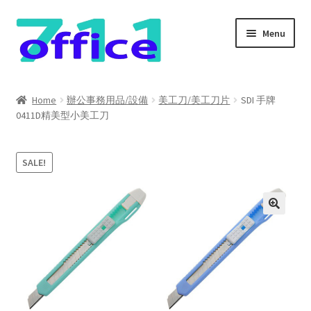
Skip
Skip
Menu
to
to
navigation
content
Home
Home
辦公事務用品/設備
美工刀/美工刀片
SDI 手牌
0411D精美型小美工刀
我的帳號
結帳
SALE!
聯絡我們
購物車
關於我們
防詐騙聲明