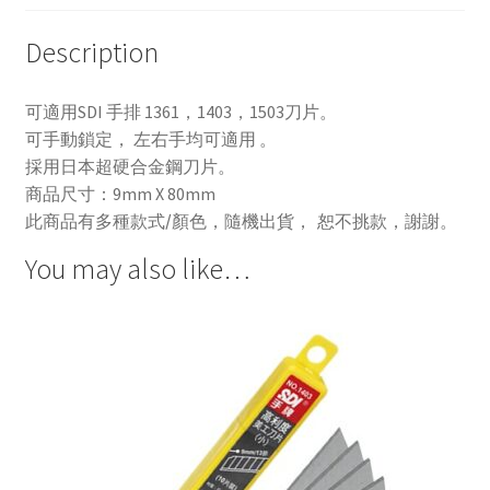
工
刀
Description
quantity
可適用SDI 手排 1361，1403，1503刀片。
可手動鎖定， 左右手均可適用 。
採用日本超硬合金鋼刀片。
商品尺寸：9mm X 80mm
此商品有多種款式/顏色，隨機出貨， 恕不挑款，謝謝。
You may also like…