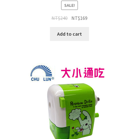
SALE!
NT$
240
NT$
169
Add to cart