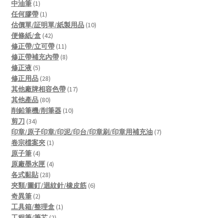
products
1
中油筆
1
product
1
任何膠帶
1
product
10
估價單/証明單/紙製用品
10
42
products
便條紙/盒
42
products
11
修正帶/立可帶
11
products
8
修正帶補充內帶
8
5
products
修正液
5
products
28
修正用品
28
products
17
其他廠牌相容色帶
17
80
products
其他產品
80
products
10
削鉛筆機/削筆器
10
34
products
剪刀
34
products
7
印章/原子印章/印泥/印台/印章刷/印章用補充油
7
1
products
卷宗檔案夾
1
4
product
原子筆
4
products
4
原廠墨水匣
4
28
products
各式黏貼
28
products
6
夾類/圖釘/迴紋針/橡皮筋
6
2
products
奇異筆
2
products
1
工具箱/整理盒
1
2
product
工程筆/筆芯
2