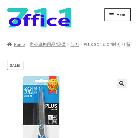
Skip
Skip
Menu
to
to
navigation
content
Home
Home
辦公事務用品/設備
剪刀
PLUS SC-175C 7吋剪刀-藍
我的帳號
SALE!
結帳
聯絡我們
購物車
關於我們
防詐騙聲明