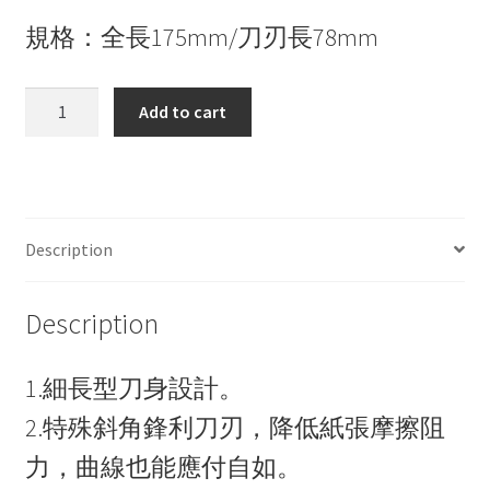
規格：全長175mm/刀刃長78mm
PLUS
Add to cart
SC-
175C
7
吋
剪
Description
刀-
藍
Description
quantity
1.細長型刀身設計。
2.特殊斜角鋒利刀刃，降低紙張摩擦阻
力，曲線也能應付自如。