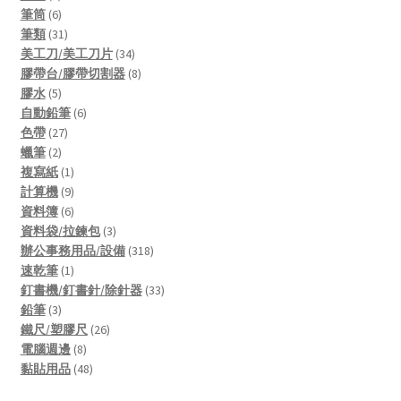
products
6
筆筒
6
products
31
筆類
31
products
34
美工刀/美工刀片
34
products
8
膠帶台/膠帶切割器
8
5
products
膠水
5
products
6
自動鉛筆
6
27
products
色帶
27
2
products
蠟筆
2
products
1
複寫紙
1
product
9
計算機
9
products
6
資料簿
6
products
3
資料袋/拉鍊包
3
products
318
辦公事務用品/設備
318
1
products
速乾筆
1
product
33
釘書機/釘書針/除針器
33
3
products
鉛筆
3
products
26
鐵尺/塑膠尺
26
8
products
電腦週邊
8
products
48
黏貼用品
48
products