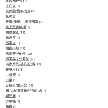
products
7
收銀機色帶
7
2
products
文件夾
2
products
3
文件袋/資料內頁
3
3
products
板夾
3
products
2
板擦/粉筆/白板清潔液
2
2
products
桌上型資料櫃
2
13
products
標籤貼紙
13
4
products
橡皮擦
4
products
1
檔案夾
1
product
23
檔案夾類
23
products
12
檔案整理配件
12
products
40
檔案與文件收納
40
products
12
清潔用品/器具/設備
12
3
products
畫材用品
3
2
products
白板筆
2
1
products
白膠
1
product
65
目錄架/展示架
65
products
2
相片紙/噴墨紙/特殊用紙
2
1
products
瞬間膠
1
product
3
碎紙機
3
4
products
磁鐵
4