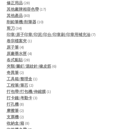
products
28
修正用品
28
products
17
其他廠牌相容色帶
17
80
products
其他產品
80
products
10
削鉛筆機/削筆器
10
34
products
剪刀
34
products
7
印章/原子印章/印泥/印台/印章刷/印章用補充油
7
1
products
卷宗檔案夾
1
4
product
原子筆
4
products
4
原廠墨水匣
4
28
products
各式黏貼
28
products
6
夾類/圖釘/迴紋針/橡皮筋
6
2
products
奇異筆
2
products
1
工具箱/整理盒
1
2
product
工程筆/筆芯
2
products
1
打包帶/打包機/伸縮膜
1
3
product
打卡鐘/考勤卡
3
8
products
打孔機
8
products
2
摩擦筆
2
products
2
支票機
2
products
8
收納盒/箱
8