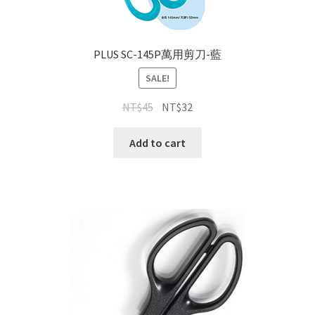
PLUS SC-145P萬用剪刀-藍
SALE!
NT$
45
NT$
32
Add to cart