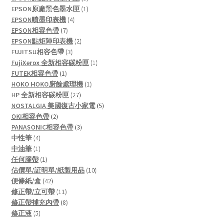
products
1
EPSON原廠黑色墨水匣
1
4
product
EPSON噴墨印表機
4
7
products
EPSON相容色帶
7
products
2
EPSON點矩陣印表機
2
3
products
FUJITSU相容色帶
3
products
1
FujiXerox 全新相容碳粉匣
1
1
product
FUTEK相容色帶
1
product
1
HOKO HOKO廚餘處理機
1
27
product
HP 全新相容碳粉匣
27
products
5
NOSTALGIA 美國復古小家電
5
2
products
OKI相容色帶
2
products
3
PANASONIC相容色帶
3
4
products
中性筆
4
products
1
中油筆
1
product
1
任何膠帶
1
product
10
估價單/証明單/紙製用品
10
42
products
便條紙/盒
42
products
11
修正帶/立可帶
11
products
8
修正帶補充內帶
8
5
products
修正液
5