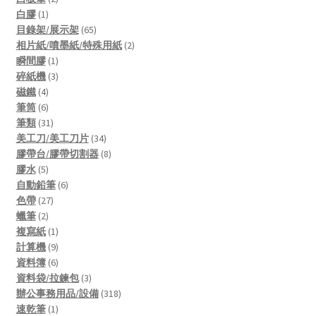
1
products
白膠
1
product
65
目錄架/展示架
65
products
2
相片紙/噴墨紙/特殊用紙
2
1
products
瞬間膠
1
product
3
碎紙機
3
4
products
磁鐵
4
products
6
筆筒
6
products
31
筆類
31
products
34
美工刀/美工刀片
34
products
8
膠帶台/膠帶切割器
8
5
products
膠水
5
products
6
自動鉛筆
6
27
products
色帶
27
2
products
蠟筆
2
products
1
複寫紙
1
product
9
計算機
9
products
6
資料簿
6
products
3
資料袋/拉鍊包
3
products
318
辦公事務用品/設備
318
1
products
速乾筆
1