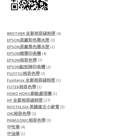
4
BROTHER 全新相容碳粉匣
4
3
products
EPSON原廠彩色墨水匣
3
products
1
EPSON原廠黑色墨水匣
1
4
product
EPSON噴墨印表機
4
7
products
EPSON相容色帶
7
products
2
EPSON點矩陣印表機
2
3
products
FUJITSU相容色帶
3
products
1
FujiXerox 全新相容碳粉匣
1
1
product
FUTEK相容色帶
1
product
1
HOKO HOKO廚餘處理機
1
27
product
HP 全新相容碳粉匣
27
products
5
NOSTALGIA 美國復古小家電
5
2
products
OKI相容色帶
2
products
3
PANASONIC相容色帶
3
4
products
中性筆
4
products
1
中油筆
1