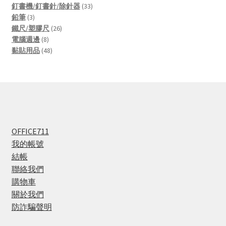
product
33
釘書機/釘書針/除針器
33
3
products
鉛筆
3
products
26
鐵尺/塑膠尺
26
8
products
電腦週邊
8
products
48
黏貼用品
48
products
OFFICE711
我的帳號
結帳
聯絡我們
購物車
關於我們
防詐騙聲明