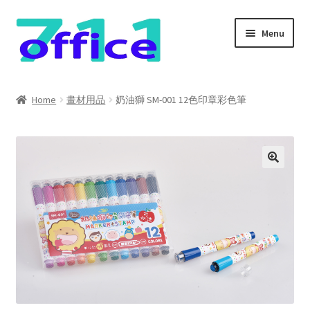
Skip
Skip
Menu
to
to
navigation
content
Home
Home
畫材用品
奶油獅 SM-001 12色印章彩色筆
我的帳號
結帳
聯絡我們
購物車
關於我們
防詐騙聲明