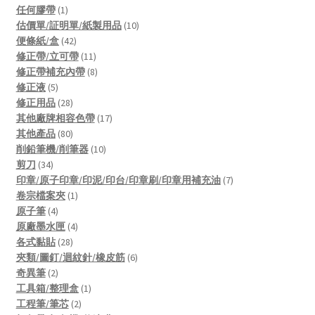
product
1
任何膠帶
1
product
10
估價單/証明單/紙製用品
10
42
products
便條紙/盒
42
products
11
修正帶/立可帶
11
products
8
修正帶補充內帶
8
5
products
修正液
5
products
28
修正用品
28
products
17
其他廠牌相容色帶
17
80
products
其他產品
80
products
10
削鉛筆機/削筆器
10
34
products
剪刀
34
products
7
印章/原子印章/印泥/印台/印章刷/印章用補充油
7
1
products
卷宗檔案夾
1
4
product
原子筆
4
products
4
原廠墨水匣
4
28
products
各式黏貼
28
products
6
夾類/圖釘/迴紋針/橡皮筋
6
2
products
奇異筆
2
products
1
工具箱/整理盒
1
2
product
工程筆/筆芯
2