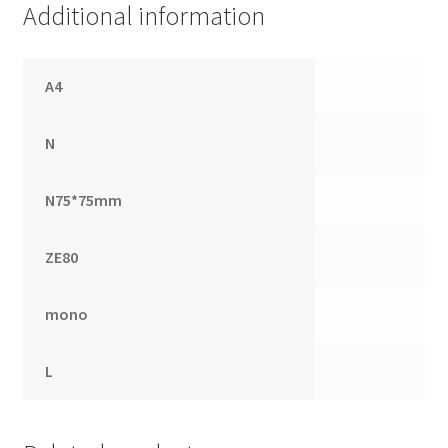
Additional information
章
彩
色
A4
筆
quantity
N
N75*75mm
ZE80
mono
L