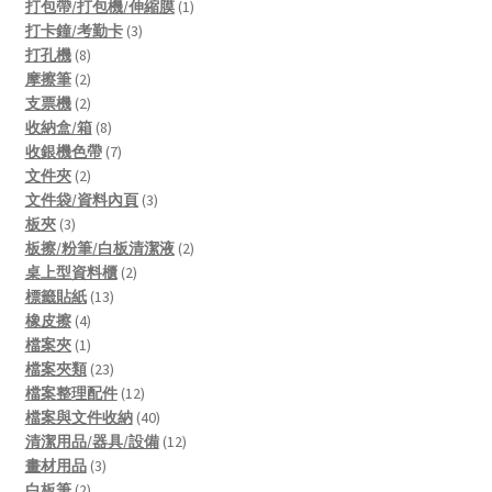
products
1
打包帶/打包機/伸縮膜
1
3
product
打卡鐘/考勤卡
3
8
products
打孔機
8
products
2
摩擦筆
2
products
2
支票機
2
products
8
收納盒/箱
8
products
7
收銀機色帶
7
2
products
文件夾
2
products
3
文件袋/資料內頁
3
3
products
板夾
3
products
2
板擦/粉筆/白板清潔液
2
2
products
桌上型資料櫃
2
13
products
標籤貼紙
13
4
products
橡皮擦
4
products
1
檔案夾
1
product
23
檔案夾類
23
products
12
檔案整理配件
12
products
40
檔案與文件收納
40
products
12
清潔用品/器具/設備
12
3
products
畫材用品
3
2
products
白板筆
2