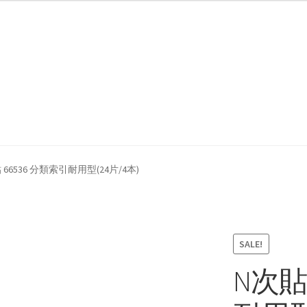
我們
防詐騙聲明
 66536 分類索引耐用型(24片/4本)
SALE!
N次貼