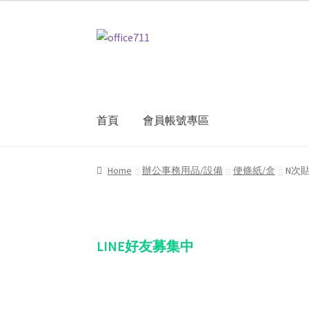
Skip
Skip
to
to
navigation
content
首頁
會員帳號專區
Home
我的帳號
結帳
聯絡我們
購物車
關於
Home
辦公事務用品/設備
便條紙/盒
N次貼
LINE好友募集中