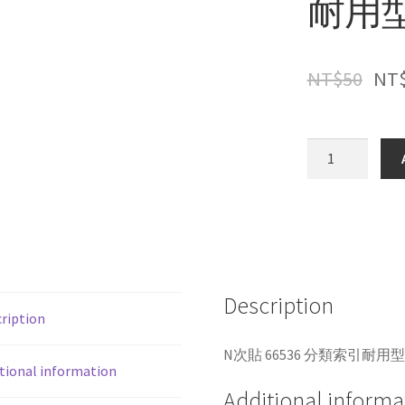
耐用型
NT$
50
NT
N
次
貼
66536
分
類
索
Description
引
ription
耐
用
N次貼 66536 分類索引耐用型(
tional information
型
Additional informa
(24