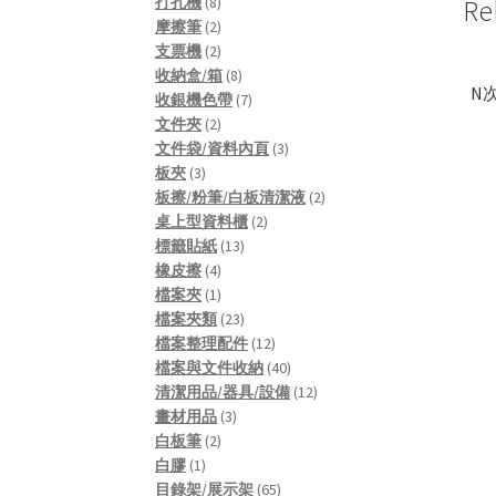
8
products
打孔機
8
Re
products
2
摩擦筆
2
products
2
支票機
2
products
8
收納盒/箱
8
N
products
7
收銀機色帶
7
2
products
文件夾
2
products
3
文件袋/資料內頁
3
3
products
板夾
3
products
2
板擦/粉筆/白板清潔液
2
2
products
桌上型資料櫃
2
13
products
標籤貼紙
13
4
products
橡皮擦
4
products
1
檔案夾
1
product
23
檔案夾類
23
products
12
檔案整理配件
12
products
40
檔案與文件收納
40
products
12
清潔用品/器具/設備
12
3
products
畫材用品
3
2
products
白板筆
2
1
products
白膠
1
product
65
目錄架/展示架
65