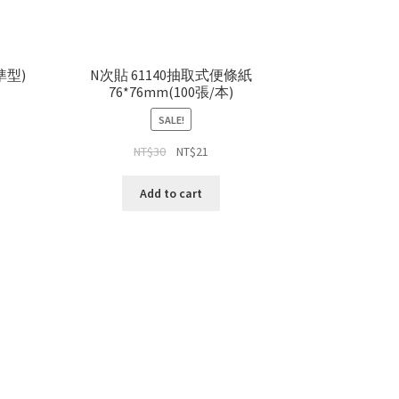
準型)
N次貼 61140抽取式便條紙
76*76mm(100張/本)
SALE!
NT$
30
NT$
21
Add to cart