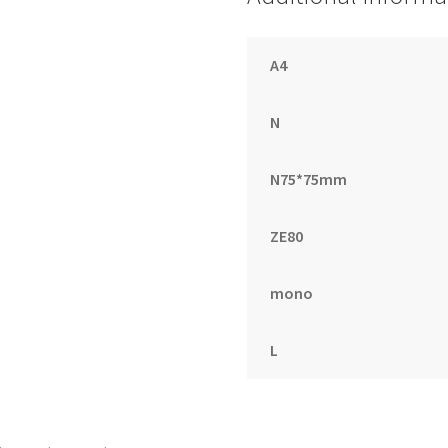
片/4
本)
A4
quantity
N
N75*75mm
ZE80
mono
L