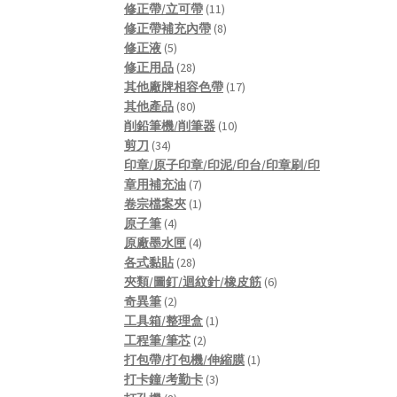
products
11
修正帶/立可帶
11
products
8
修正帶補充內帶
8
5
products
修正液
5
products
28
修正用品
28
products
17
其他廠牌相容色帶
17
80
products
其他產品
80
products
10
削鉛筆機/削筆器
10
34
products
剪刀
34
products
印章/原子印章/印泥/印台/印章刷/印
7
章用補充油
7
products
1
卷宗檔案夾
1
4
product
原子筆
4
products
4
原廠墨水匣
4
28
products
各式黏貼
28
products
6
夾類/圖釘/迴紋針/橡皮筋
6
2
products
奇異筆
2
products
1
工具箱/整理盒
1
2
product
工程筆/筆芯
2
products
1
打包帶/打包機/伸縮膜
1
3
product
打卡鐘/考勤卡
3