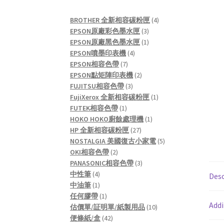
4
BROTHER 全新相容碳粉匣
4
3
products
EPSON原廠彩色墨水匣
3
products
1
EPSON原廠黑色墨水匣
1
4
product
EPSON噴墨印表機
4
7
products
EPSON相容色帶
7
products
2
EPSON點矩陣印表機
2
3
products
FUJITSU相容色帶
3
products
1
FujiXerox 全新相容碳粉匣
1
1
product
FUTEK相容色帶
1
product
1
HOKO HOKO廚餘處理機
1
27
product
HP 全新相容碳粉匣
27
products
5
NOSTALGIA 美國復古小家電
5
2
products
OKI相容色帶
2
products
3
PANASONIC相容色帶
3
4
products
中性筆
4
Desc
products
1
中油筆
1
product
1
任何膠帶
1
Addi
product
10
估價單/証明單/紙製用品
10
42
products
便條紙/盒
42