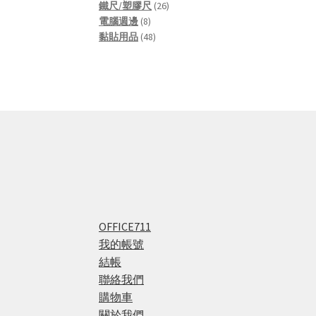
products
26
鐵尺/塑膠尺
26
8
products
電腦週邊
8
products
48
黏貼用品
48
products
OFFICE711
我的帳號
結帳
聯絡我們
購物車
關於我們