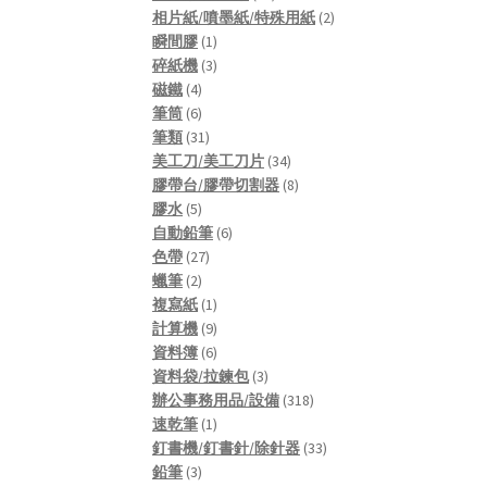
products
2
相片紙/噴墨紙/特殊用紙
2
1
products
瞬間膠
1
product
3
碎紙機
3
4
products
磁鐵
4
products
6
筆筒
6
products
31
筆類
31
products
34
美工刀/美工刀片
34
products
8
膠帶台/膠帶切割器
8
5
products
膠水
5
products
6
自動鉛筆
6
27
products
色帶
27
2
products
蠟筆
2
products
1
複寫紙
1
product
9
計算機
9
products
6
資料簿
6
products
3
資料袋/拉鍊包
3
products
318
辦公事務用品/設備
318
1
products
速乾筆
1
product
33
釘書機/釘書針/除針器
33
3
products
鉛筆
3