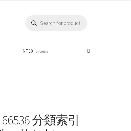
Products
search
NT$
0
0 items
 66536 分類索引