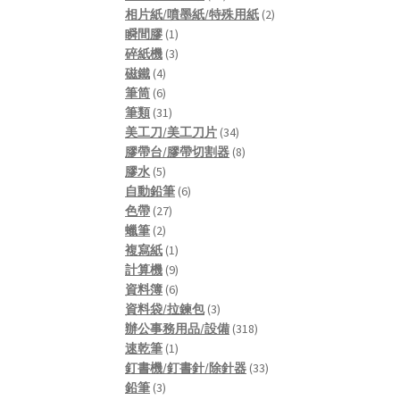
products
2
相片紙/噴墨紙/特殊用紙
2
1
products
瞬間膠
1
product
3
碎紙機
3
4
products
磁鐵
4
products
6
筆筒
6
products
31
筆類
31
products
34
美工刀/美工刀片
34
products
8
膠帶台/膠帶切割器
8
5
products
膠水
5
products
6
自動鉛筆
6
27
products
色帶
27
2
products
蠟筆
2
products
1
複寫紙
1
product
9
計算機
9
products
6
資料簿
6
products
3
資料袋/拉鍊包
3
products
318
辦公事務用品/設備
318
1
products
速乾筆
1
product
33
釘書機/釘書針/除針器
33
3
products
鉛筆
3