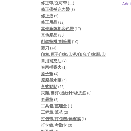
products
11
修正帶/立可帶
11
Addi
products
8
修正帶補充內帶
8
5
products
修正液
5
products
28
修正用品
28
products
17
其他廠牌相容色帶
17
80
products
其他產品
80
products
10
削鉛筆機/削筆器
10
34
products
剪刀
34
products
印章/原子印章/印泥/印台/印章刷/印
7
章用補充油
7
products
1
卷宗檔案夾
1
4
product
原子筆
4
products
4
原廠墨水匣
4
28
products
各式黏貼
28
products
6
夾類/圖釘/迴紋針/橡皮筋
6
2
products
奇異筆
2
products
1
工具箱/整理盒
1
2
product
工程筆/筆芯
2
products
1
打包帶/打包機/伸縮膜
1
3
product
打卡鐘/考勤卡
3