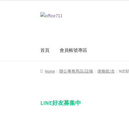
Skip
Skip
to
to
navigation
content
首頁
會員帳號專區
Home
我的帳號
結帳
聯絡我們
購物車
關於
Home
辦公事務用品/設備
便條紙/盒
N次貼
LINE好友募集中