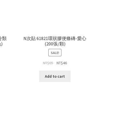
分類
N次貼 61821環狀膠便條磚-愛心
)
(200張/顆)
SALE!
NT$
65
NT$
46
Add to cart