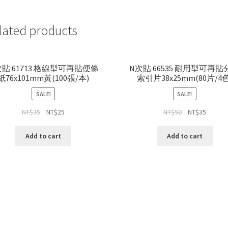
lated products
次貼 61713 格線型可再貼便條
N次貼 66535 耐用型可再貼
紙76x101mm黃(100張/本)
索引片38x25mm(80片/4色
SALE!
SALE!
NT$
35
NT$
25
NT$
50
NT$
35
Add to cart
Add to cart