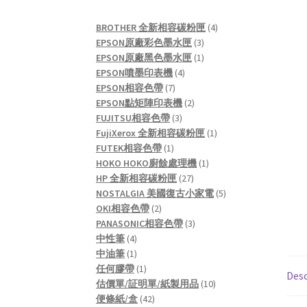
4
BROTHER 全新相容碳粉匣
4
3
products
EPSON原廠彩色墨水匣
3
products
1
EPSON原廠黑色墨水匣
1
4
product
EPSON噴墨印表機
4
7
products
EPSON相容色帶
7
products
2
EPSON點矩陣印表機
2
3
products
FUJITSU相容色帶
3
products
1
FujiXerox 全新相容碳粉匣
1
1
product
FUTEK相容色帶
1
product
1
HOKO HOKO廚餘處理機
1
27
product
HP 全新相容碳粉匣
27
products
5
NOSTALGIA 美國復古小家電
5
2
products
OKI相容色帶
2
products
3
PANASONIC相容色帶
3
4
products
中性筆
4
products
1
中油筆
1
product
1
任何膠帶
1
Desc
product
10
估價單/証明單/紙製用品
10
42
products
便條紙/盒
42