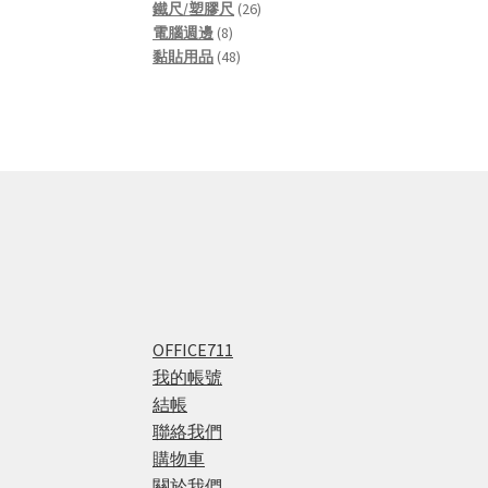
products
26
鐵尺/塑膠尺
26
8
products
電腦週邊
8
products
48
黏貼用品
48
products
OFFICE711
我的帳號
結帳
聯絡我們
購物車
關於我們