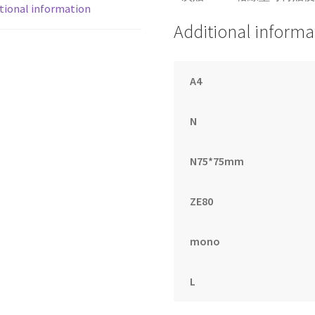
tional information
便
Additional informa
條
紙
76x127mm
A4
黃
(100
張/
N
本)
quantity
N75*75mm
ZE80
mono
L