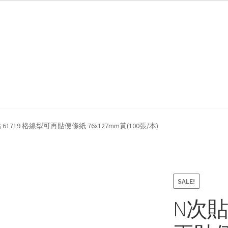
我們
防詐騙聲明
 61719 格線型可再貼便條紙 76x127mm黃(100張/本)
SALE!
N次貼