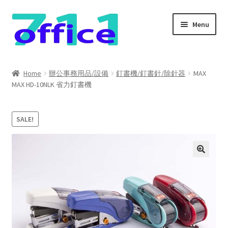
Skip
Skip
Menu
to
to
navigation
content
Home
Home
辦公事務用品/設備
釘書機/釘書針/除針器
MAX
MAX HD-10NLK 省力釘書機
我的帳號
結帳
SALE!
聯絡我們
購物車
關於我們
防詐騙聲明