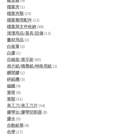
橡皮擦
4
products
1
檔案夾
1
product
23
檔案夾類
23
products
12
檔案整理配件
12
products
40
檔案與文件收納
40
products
12
清潔用品/器具/設備
12
3
products
畫材用品
3
2
products
白板筆
2
1
products
白膠
1
product
65
目錄架/展示架
65
products
2
相片紙/噴墨紙/特殊用紙
2
1
products
瞬間膠
1
product
3
碎紙機
3
4
products
磁鐵
4
products
6
筆筒
6
products
31
筆類
31
products
34
美工刀/美工刀片
34
products
8
膠帶台/膠帶切割器
8
5
products
膠水
5
products
6
自動鉛筆
6
27
products
色帶
27