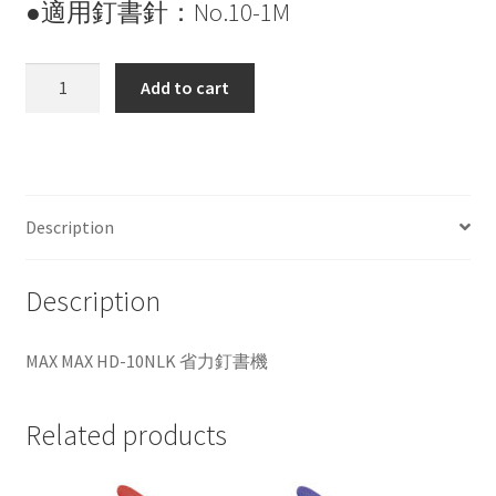
●適用釘書針：No.10-1M
MAX
Add to cart
MAX
HD-
10NLK
省
力
Description
釘
書
Description
機
quantity
MAX MAX HD-10NLK 省力釘書機
Related products