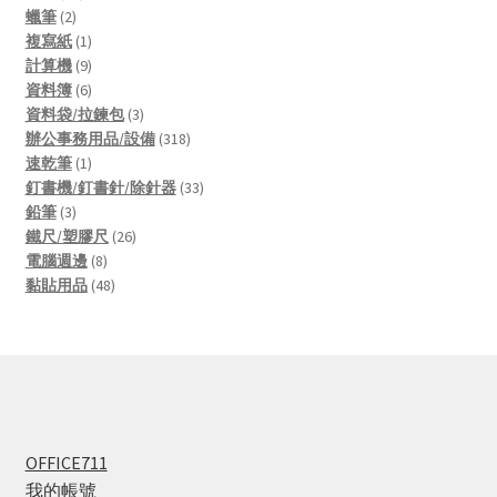
2
products
蠟筆
2
products
1
複寫紙
1
product
9
計算機
9
products
6
資料簿
6
products
3
資料袋/拉鍊包
3
products
318
辦公事務用品/設備
318
1
products
速乾筆
1
product
33
釘書機/釘書針/除針器
33
3
products
鉛筆
3
products
26
鐵尺/塑膠尺
26
8
products
電腦週邊
8
products
48
黏貼用品
48
products
OFFICE711
我的帳號