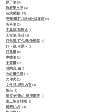
4
product
原子筆
4
products
4
原廠墨水匣
4
28
products
各式黏貼
28
products
6
夾類/圖釘/迴紋針/橡皮筋
6
2
products
奇異筆
2
products
1
工具箱/整理盒
1
2
product
工程筆/筆芯
2
products
1
打包帶/打包機/伸縮膜
1
3
product
打卡鐘/考勤卡
3
8
products
打孔機
8
products
2
摩擦筆
2
products
2
支票機
2
products
8
收納盒/箱
8
products
7
收銀機色帶
7
2
products
文件夾
2
products
3
文件袋/資料內頁
3
3
products
板夾
3
products
2
板擦/粉筆/白板清潔液
2
2
products
桌上型資料櫃
2
13
products
標籤貼紙
13
4
products