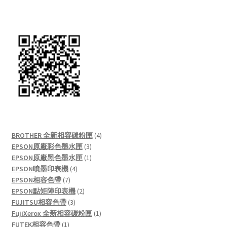
4
BROTHER 全新相容碳粉匣
4
3
products
EPSON原廠彩色墨水匣
3
products
1
EPSON原廠黑色墨水匣
1
4
product
EPSON噴墨印表機
4
7
products
EPSON相容色帶
7
products
2
EPSON點矩陣印表機
2
3
products
FUJITSU相容色帶
3
products
1
FujiXerox 全新相容碳粉匣
1
1
product
FUTEK相容色帶
1