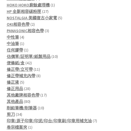
product
1
HOKO HOKO廚餘處理機
1
27
product
HP 全新相容碳粉匣
27
products
5
NOSTALGIA 美國復古小家電
5
2
products
OKI相容色帶
2
products
3
PANASONIC相容色帶
3
4
products
中性筆
4
products
1
中油筆
1
product
1
任何膠帶
1
product
10
估價單/証明單/紙製用品
10
42
products
便條紙/盒
42
products
11
修正帶/立可帶
11
products
8
修正帶補充內帶
8
5
products
修正液
5
products
28
修正用品
28
products
17
其他廠牌相容色帶
17
80
products
其他產品
80
products
10
削鉛筆機/削筆器
10
34
products
剪刀
34
products
7
印章/原子印章/印泥/印台/印章刷/印章用補充油
7
1
products
卷宗檔案夾
1