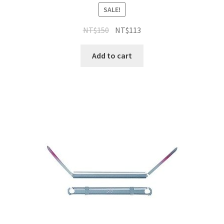
SALE!
NT$
150
NT$
113
Add to cart