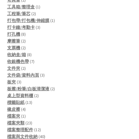
奇異筆
2
products
1
工具箱/整理盒
1
2
product
工程筆/筆芯
2
products
1
打包帶/打包機/伸縮膜
1
3
product
打卡鐘/考勤卡
3
8
products
打孔機
8
products
2
摩擦筆
2
products
2
支票機
2
products
8
收納盒/箱
8
products
7
收銀機色帶
7
2
products
文件夾
2
products
3
文件袋/資料內頁
3
3
products
板夾
3
products
2
板擦/粉筆/白板清潔液
2
2
products
桌上型資料櫃
2
13
products
標籤貼紙
13
4
products
橡皮擦
4
products
1
檔案夾
1
product
23
檔案夾類
23
products
12
檔案整理配件
12
products
40
檔案與文件收納
40