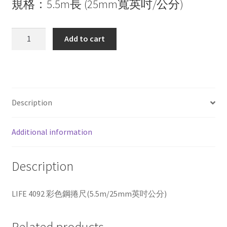
規格：5.5m長 (25mm寬英吋/公分)
LIFE
Add to cart
4092
彩
色
鋼
捲
Description
尺
(5.5m/25mm
Additional information
英
吋
公
Description
分)
quantity
LIFE 4092 彩色鋼捲尺(5.5m/25mm英吋公分)