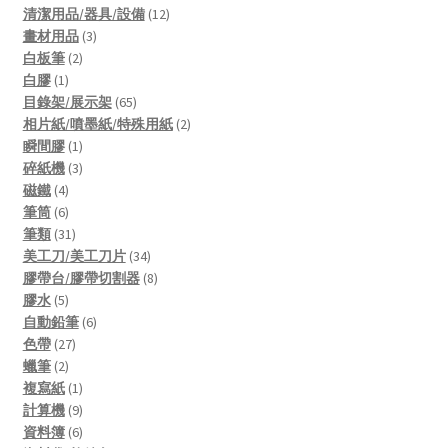
products
12
清潔用品/器具/設備
12
3
products
畫材用品
3
2
products
白板筆
2
1
products
白膠
1
product
65
目錄架/展示架
65
products
2
相片紙/噴墨紙/特殊用紙
2
1
products
瞬間膠
1
product
3
碎紙機
3
4
products
磁鐵
4
products
6
筆筒
6
products
31
筆類
31
products
34
美工刀/美工刀片
34
products
8
膠帶台/膠帶切割器
8
5
products
膠水
5
products
6
自動鉛筆
6
27
products
色帶
27
2
products
蠟筆
2
products
1
複寫紙
1
product
9
計算機
9
products
6
資料簿
6