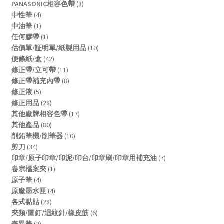
products
3
PANASONIC相容色帶
3
4
products
中性筆
4
products
1
中油筆
1
product
1
任何膠帶
1
product
10
估價單/証明單/紙製用品
10
42
products
便條紙/盒
42
products
11
修正帶/立可帶
11
products
8
修正帶補充內帶
8
5
products
修正液
5
products
28
修正用品
28
products
17
其他廠牌相容色帶
17
80
products
其他產品
80
products
10
削鉛筆機/削筆器
10
34
products
剪刀
34
products
7
印章/原子印章/印泥/印台/印章刷/印章用補充油
7
1
products
卷宗檔案夾
1
4
product
原子筆
4
products
4
原廠墨水匣
4
28
products
各式黏貼
28
products
6
夾類/圖釘/迴紋針/橡皮筋
6
2
products