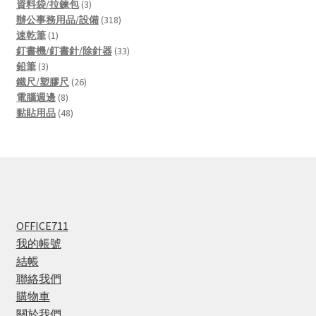
products
3
資料袋/拉鍊包
3
products
318
辦公事務用品/設備
318
1
products
速乾筆
1
product
33
釘書機/釘書針/除針器
33
3
products
鉛筆
3
products
26
鐵尺/塑膠尺
26
8
products
電腦週邊
8
products
48
黏貼用品
48
products
OFFICE711
我的帳號
結帳
聯絡我們
購物車
關於我們