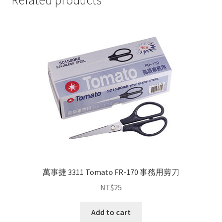
Related products
萬事捷 3311 Tomato FR-170 事務用剪刀
NT$
25
Add to cart