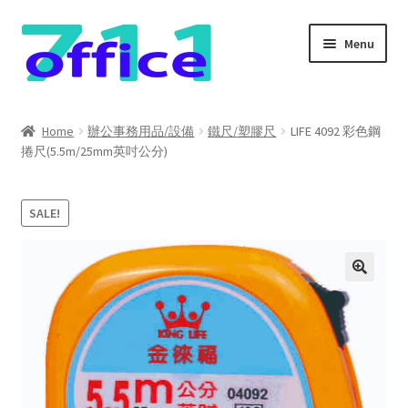
Skip
Skip
Menu
to
to
navigation
content
Home
Home
辦公事務用品/設備
鐵尺/塑膠尺
LIFE 4092 彩色鋼
捲尺(5.5m/25mm英吋公分)
我的帳號
結帳
SALE!
聯絡我們
購物車
關於我們
防詐騙聲明