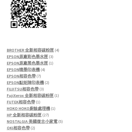
4
BROTHER 全新相容碳粉匣
4
3
products
EPSON原廠彩色墨水匣
3
products
1
EPSON原廠黑色墨水匣
1
4
product
EPSON噴墨印表機
4
7
products
EPSON相容色帶
7
products
2
EPSON點矩陣印表機
2
3
products
FUJITSU相容色帶
3
products
1
FujiXerox 全新相容碳粉匣
1
1
product
FUTEK相容色帶
1
product
1
HOKO HOKO廚餘處理機
1
27
product
HP 全新相容碳粉匣
27
products
5
NOSTALGIA 美國復古小家電
5
2
products
OKI相容色帶
2