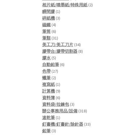
products
2
相片紙/噴墨紙/特殊用紙
2
1
products
瞬間膠
1
product
3
碎紙機
3
4
products
磁鐵
4
products
6
筆筒
6
products
31
筆類
31
products
34
美工刀/美工刀片
34
products
8
膠帶台/膠帶切割器
8
5
products
膠水
5
products
6
自動鉛筆
6
27
products
色帶
27
2
products
蠟筆
2
products
1
複寫紙
1
product
9
計算機
9
products
6
資料簿
6
products
3
資料袋/拉鍊包
3
products
318
辦公事務用品/設備
318
1
products
速乾筆
1
product
33
釘書機/釘書針/除針器
33
3
products
鉛筆
3