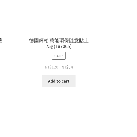
液
德國輝柏 萬能環保隨意貼土
75g(187065)
SALE!
NT$
120
NT$
84
Add to cart