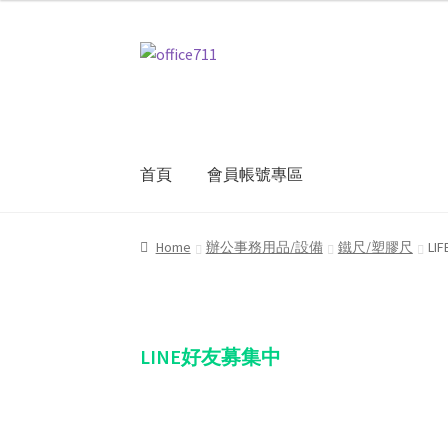
Skip
Skip
to
to
navigation
content
首頁
會員帳號專區
Home
我的帳號
結帳
聯絡我們
購物車
關於
Home
辦公事務用品/設備
鐵尺/塑膠尺
LI
LINE好友募集中