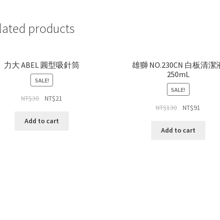
lated products
力大 ABEL 圓型吸針筒
雄獅 NO.230CN 白板清潔
250mL
SALE!
SALE!
NT$
30
NT$
21
NT$
130
NT$
91
Add to cart
Add to cart