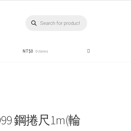
Products
search
NT$
0
0 items
 3999 鋼捲尺1m(輪