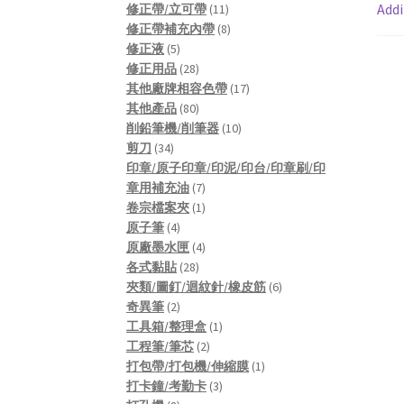
products
11
Addi
修正帶/立可帶
11
products
8
修正帶補充內帶
8
5
products
修正液
5
products
28
修正用品
28
products
17
其他廠牌相容色帶
17
80
products
其他產品
80
products
10
削鉛筆機/削筆器
10
34
products
剪刀
34
products
印章/原子印章/印泥/印台/印章刷/印
7
章用補充油
7
products
1
卷宗檔案夾
1
4
product
原子筆
4
products
4
原廠墨水匣
4
28
products
各式黏貼
28
products
6
夾類/圖釘/迴紋針/橡皮筋
6
2
products
奇異筆
2
products
1
工具箱/整理盒
1
2
product
工程筆/筆芯
2
products
1
打包帶/打包機/伸縮膜
1
3
product
打卡鐘/考勤卡
3