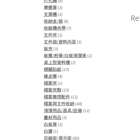
8
products
打孔機
8
products
2
摩擦筆
2
products
2
支票機
2
Re
products
8
收納盒/箱
8
products
7
收銀機色帶
7
2
products
文件夾
2
products
3
文件袋/資料內頁
3
3
products
板夾
3
products
2
板擦/粉筆/白板清潔液
2
2
products
桌上型資料櫃
2
13
products
標籤貼紙
13
4
products
橡皮擦
4
products
1
檔案夾
1
product
23
檔案夾類
23
products
12
檔案整理配件
12
products
40
檔案與文件收納
40
products
12
清潔用品/器具/設備
12
3
products
畫材用品
3
2
products
白板筆
2
1
products
白膠
1
product
65
目錄架/展示架
65