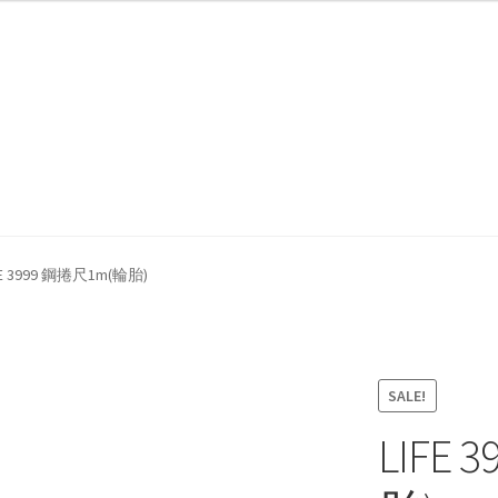
我們
防詐騙聲明
FE 3999 鋼捲尺1m(輪胎)
SALE!
LIFE