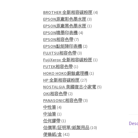
4
BROTHER 全新相容碳粉匣
4
3
products
EPSON原廠彩色墨水匣
3
products
1
EPSON原廠黑色墨水匣
1
4
product
EPSON噴墨印表機
4
7
products
EPSON相容色帶
7
products
2
EPSON點矩陣印表機
2
3
products
FUJITSU相容色帶
3
products
1
FujiXerox 全新相容碳粉匣
1
1
product
FUTEK相容色帶
1
product
1
HOKO HOKO廚餘處理機
1
27
product
HP 全新相容碳粉匣
27
products
5
NOSTALGIA 美國復古小家電
5
2
products
OKI相容色帶
2
products
3
PANASONIC相容色帶
3
4
products
中性筆
4
products
1
中油筆
1
product
1
任何膠帶
1
Desc
product
10
估價單/証明單/紙製用品
10
42
products
便條紙/盒
42