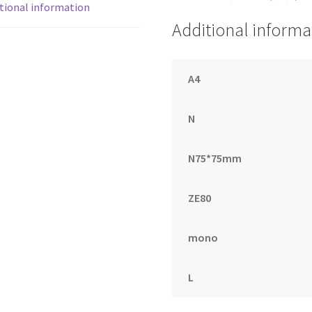
tional information
Additional informa
A4
N
N75*75mm
ZE80
mono
L