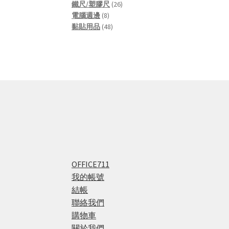
products
26
鐵尺/塑膠尺
26
8
products
電腦週邊
8
products
48
黏貼用品
48
products
OFFICE711
我的帳號
結帳
聯絡我們
購物車
關於我們