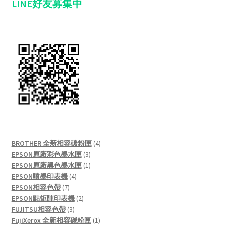
LINE好友募集中
4
BROTHER 全新相容碳粉匣
4
3
products
EPSON原廠彩色墨水匣
3
products
1
EPSON原廠黑色墨水匣
1
4
product
EPSON噴墨印表機
4
7
products
EPSON相容色帶
7
products
2
EPSON點矩陣印表機
2
3
products
FUJITSU相容色帶
3
products
1
FujiXerox 全新相容碳粉匣
1