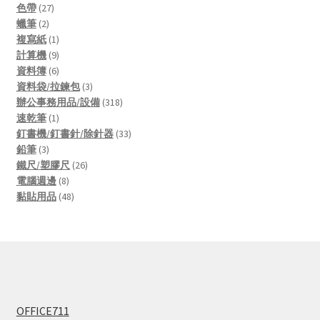
27
products
色帶
27
2
products
蠟筆
2
products
1
複寫紙
1
product
9
計算機
9
products
6
資料簿
6
products
3
資料袋/拉鍊包
3
products
318
辦公事務用品/設備
318
1
products
速乾筆
1
product
33
釘書機/釘書針/除針器
33
3
products
鉛筆
3
products
26
鐵尺/塑膠尺
26
8
products
電腦週邊
8
products
48
黏貼用品
48
products
OFFICE711