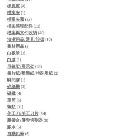
4
products
橡皮擦
4
products
1
檔案夾
1
product
23
檔案夾類
23
products
12
檔案整理配件
12
products
40
檔案與文件收納
40
products
12
清潔用品/器具/設備
12
3
products
畫材用品
3
2
products
白板筆
2
1
products
白膠
1
product
65
目錄架/展示架
65
products
2
相片紙/噴墨紙/特殊用紙
2
1
products
瞬間膠
1
product
3
碎紙機
3
4
products
磁鐵
4
products
6
筆筒
6
products
31
筆類
31
products
34
美工刀/美工刀片
34
products
8
膠帶台/膠帶切割器
8
5
products
膠水
5
products
6
自動鉛筆
6