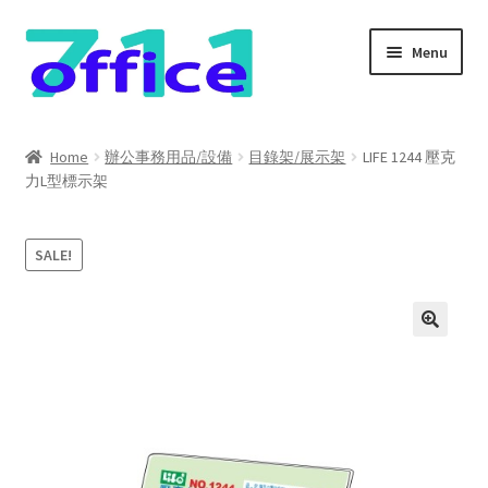
Skip
Skip
Menu
to
to
navigation
content
Home
Home
辦公事務用品/設備
目錄架/展示架
LIFE 1244 壓克
力L型標示架
我的帳號
結帳
SALE!
聯絡我們
購物車
關於我們
防詐騙聲明