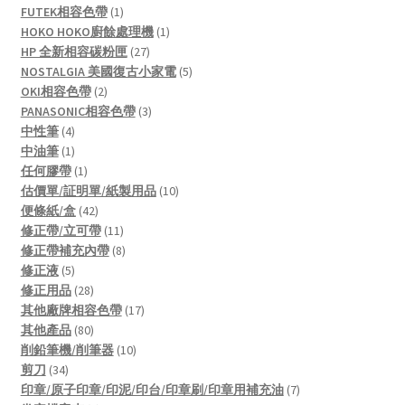
1
product
FUTEK相容色帶
1
product
1
HOKO HOKO廚餘處理機
1
27
product
HP 全新相容碳粉匣
27
products
5
NOSTALGIA 美國復古小家電
5
2
products
OKI相容色帶
2
products
3
PANASONIC相容色帶
3
4
products
中性筆
4
products
1
中油筆
1
product
1
任何膠帶
1
product
10
估價單/証明單/紙製用品
10
42
products
便條紙/盒
42
products
11
修正帶/立可帶
11
products
8
修正帶補充內帶
8
5
products
修正液
5
products
28
修正用品
28
products
17
其他廠牌相容色帶
17
80
products
其他產品
80
products
10
削鉛筆機/削筆器
10
34
products
剪刀
34
products
7
印章/原子印章/印泥/印台/印章刷/印章用補充油
7