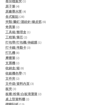
1
products
卷宗檔案夾
1
4
product
原子筆
4
products
4
原廠墨水匣
4
28
products
各式黏貼
28
products
6
夾類/圖釘/迴紋針/橡皮筋
6
2
products
奇異筆
2
products
1
工具箱/整理盒
1
2
product
工程筆/筆芯
2
products
1
打包帶/打包機/伸縮膜
1
3
product
打卡鐘/考勤卡
3
8
products
打孔機
8
products
2
摩擦筆
2
products
2
支票機
2
products
8
收納盒/箱
8
products
7
收銀機色帶
7
2
products
文件夾
2
products
3
文件袋/資料內頁
3
3
products
板夾
3
products
2
板擦/粉筆/白板清潔液
2
2
products
桌上型資料櫃
2
13
products
標籤貼紙
13