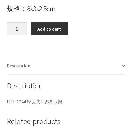
規格：8x3x2.5cm
LIFE
Add to cart
1244
壓
克
力
L
Description
型
標
Description
示
架
quantity
LIFE 1244 壓克力L型標示架
Related products