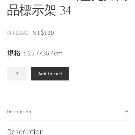
品標示架 B4
NT$
280
NT$
190
規格：25.7×36.4cm
LIFE
Add to cart
1205
直
式
壓
克
Description
力
商
Description
品