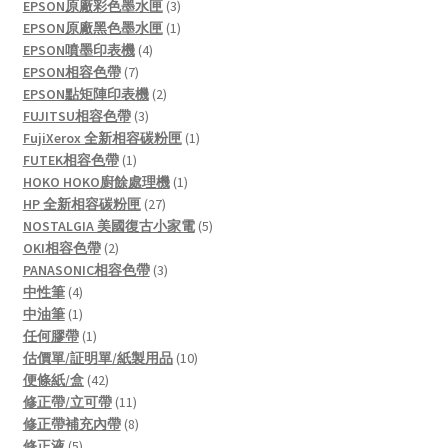
3
products
EPSON原廠彩色墨水匣
3
products
1
EPSON原廠黑色墨水匣
1
4
product
EPSON噴墨印表機
4
7
products
EPSON相容色帶
7
products
2
EPSON點矩陣印表機
2
3
products
FUJITSU相容色帶
3
products
1
FujiXerox 全新相容碳粉匣
1
1
product
FUTEK相容色帶
1
product
1
HOKO HOKO廚餘處理機
1
27
product
HP 全新相容碳粉匣
27
products
5
NOSTALGIA 美國復古小家電
5
2
products
OKI相容色帶
2
products
3
PANASONIC相容色帶
3
4
products
中性筆
4
products
1
中油筆
1
product
1
任何膠帶
1
product
10
估價單/証明單/紙製用品
10
42
products
便條紙/盒
42
products
11
修正帶/立可帶
11
products
8
修正帶補充內帶
8
5
products
修正液
5