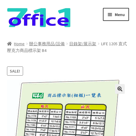
Skip
Skip
Menu
to
to
navigation
content
Home
Home
辦公事務用品/設備
目錄架/展示架
LIFE 1205 直式
壓克力商品標示架 B4
我的帳號
結帳
SALE!
聯絡我們
購物車
關於我們
防詐騙聲明