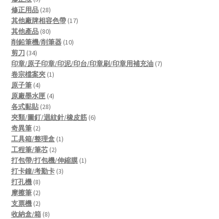
products
28
修正用品
28
products
17
其他廠牌相容色帶
17
80
products
其他產品
80
products
10
削鉛筆機/削筆器
10
34
products
剪刀
34
products
7
印章/原子印章/印泥/印台/印章刷/印章用補充油
7
1
products
卷宗檔案夾
1
4
product
原子筆
4
products
4
原廠墨水匣
4
28
products
各式黏貼
28
products
6
夾類/圖釘/迴紋針/橡皮筋
6
2
products
奇異筆
2
products
1
工具箱/整理盒
1
2
product
工程筆/筆芯
2
products
1
打包帶/打包機/伸縮膜
1
3
product
打卡鐘/考勤卡
3
8
products
打孔機
8
products
2
摩擦筆
2
products
2
支票機
2
products
8
收納盒/箱
8