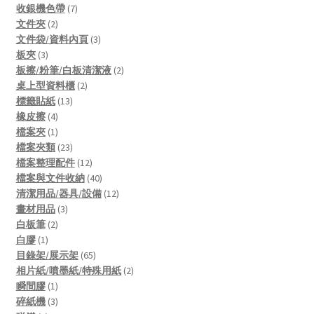
products
7
收銀機色帶
7
2
products
文件夾
2
products
3
文件袋/資料內頁
3
3
products
板夾
3
products
2
板擦/粉筆/白板清潔液
2
2
products
桌上型資料櫃
2
13
products
標籤貼紙
13
4
products
橡皮擦
4
products
1
檔案夾
1
product
23
檔案夾類
23
products
12
檔案整理配件
12
products
40
檔案與文件收納
40
products
12
清潔用品/器具/設備
12
3
products
畫材用品
3
2
products
白板筆
2
1
products
白膠
1
product
65
目錄架/展示架
65
products
2
相片紙/噴墨紙/特殊用紙
2
1
products
瞬間膠
1
product
3
碎紙機
3