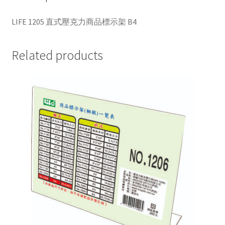
標
示
LIFE 1205 直式壓克力商品標示架 B4
架
B4
Related products
quantity