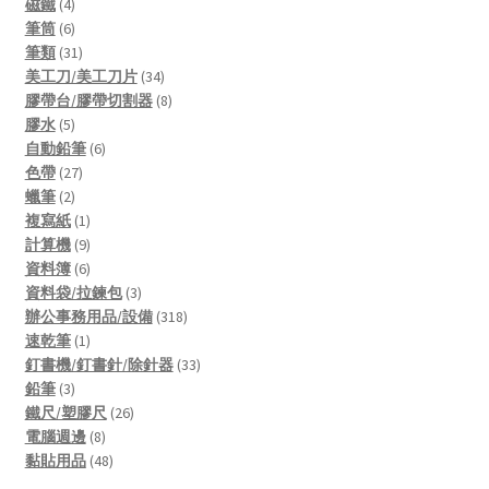
4
products
磁鐵
4
products
6
筆筒
6
products
31
筆類
31
products
34
美工刀/美工刀片
34
products
8
膠帶台/膠帶切割器
8
5
products
膠水
5
products
6
自動鉛筆
6
27
products
色帶
27
2
products
蠟筆
2
products
1
複寫紙
1
product
9
計算機
9
products
6
資料簿
6
products
3
資料袋/拉鍊包
3
products
318
辦公事務用品/設備
318
1
products
速乾筆
1
product
33
釘書機/釘書針/除針器
33
3
products
鉛筆
3
products
26
鐵尺/塑膠尺
26
8
products
電腦週邊
8
products
48
黏貼用品
48
products