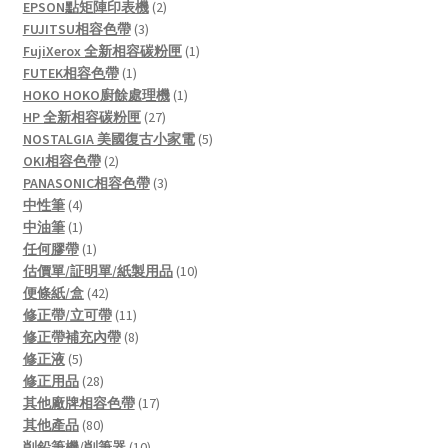
products
2
EPSON點矩陣印表機
2
3
products
FUJITSU相容色帶
3
products
1
FujiXerox 全新相容碳粉匣
1
1
product
FUTEK相容色帶
1
product
1
HOKO HOKO廚餘處理機
1
27
product
HP 全新相容碳粉匣
27
products
5
NOSTALGIA 美國復古小家電
5
2
products
OKI相容色帶
2
products
3
PANASONIC相容色帶
3
4
products
中性筆
4
products
1
中油筆
1
product
1
任何膠帶
1
product
10
估價單/証明單/紙製用品
10
42
products
便條紙/盒
42
products
11
修正帶/立可帶
11
products
8
修正帶補充內帶
8
5
products
修正液
5
products
28
修正用品
28
products
17
其他廠牌相容色帶
17
80
products
其他產品
80
products
10
削鉛筆機/削筆器
10