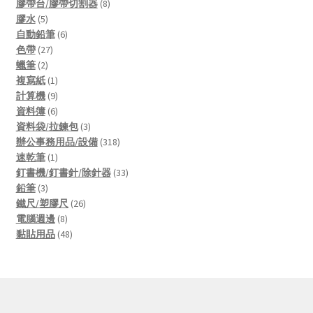
products
8
膠帶台/膠帶切割器
8
5
products
膠水
5
products
6
自動鉛筆
6
27
products
色帶
27
2
products
蠟筆
2
products
1
複寫紙
1
product
9
計算機
9
products
6
資料簿
6
products
3
資料袋/拉鍊包
3
products
318
辦公事務用品/設備
318
1
products
速乾筆
1
product
33
釘書機/釘書針/除針器
33
3
products
鉛筆
3
products
26
鐵尺/塑膠尺
26
8
products
電腦週邊
8
products
48
黏貼用品
48
products