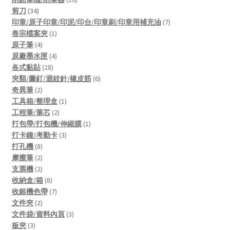
34
products
剪刀
34
products
7
印章/原子印章/印泥/印台/印章刷/印章用補充油
7
1
products
卷宗檔案夾
1
4
product
原子筆
4
products
4
原廠墨水匣
4
28
products
各式黏貼
28
products
6
夾類/圖釘/迴紋針/橡皮筋
6
2
products
奇異筆
2
products
1
工具箱/整理盒
1
2
product
工程筆/筆芯
2
products
1
打包帶/打包機/伸縮膜
1
3
product
打卡鐘/考勤卡
3
8
products
打孔機
8
products
2
摩擦筆
2
products
2
支票機
2
products
8
收納盒/箱
8
products
7
收銀機色帶
7
2
products
文件夾
2
products
3
文件袋/資料內頁
3
3
products
板夾
3