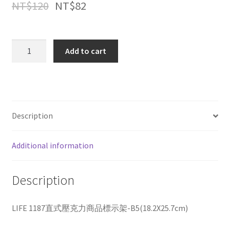
NT$
120
NT$
82
LIFE
Add to cart
1187
直
式
壓
克
Description
力
商
Additional information
品
標
示
Description
架-
B5(18.2X25.7cm)
LIFE 1187直式壓克力商品標示架-B5(18.2X25.7cm)
quantity