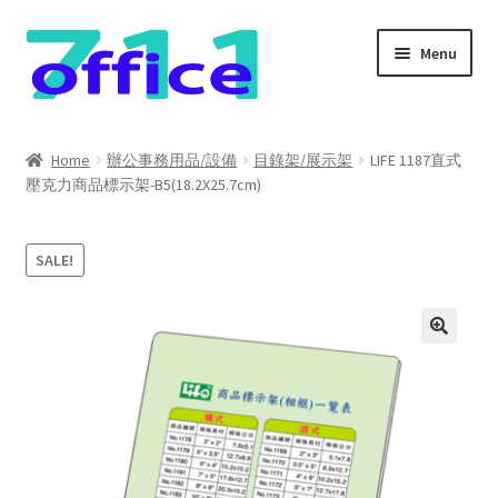
Skip
Skip
Menu
to
to
navigation
content
Home
Home
辦公事務用品/設備
目錄架/展示架
LIFE 1187直式
壓克力商品標示架-B5(18.2X25.7cm)
我的帳號
結帳
SALE!
聯絡我們
購物車
關於我們
防詐騙聲明