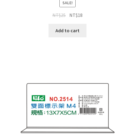
SALE!
NT$
25
NT$
18
Add to cart