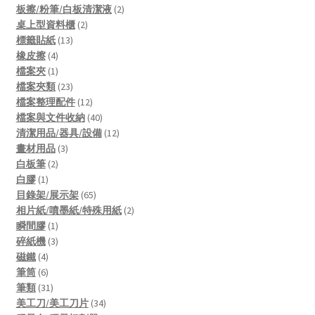
products
2
板擦/粉筆/白板清潔液
2
2
products
桌上型資料櫃
2
13
products
標籤貼紙
13
4
products
橡皮擦
4
products
1
檔案夾
1
product
23
檔案夾類
23
products
12
檔案整理配件
12
products
40
檔案與文件收納
40
products
12
清潔用品/器具/設備
12
3
products
畫材用品
3
2
products
白板筆
2
1
products
白膠
1
product
65
目錄架/展示架
65
products
2
相片紙/噴墨紙/特殊用紙
2
1
products
瞬間膠
1
product
3
碎紙機
3
4
products
磁鐵
4
products
6
筆筒
6
products
31
筆類
31
products
34
美工刀/美工刀片
34