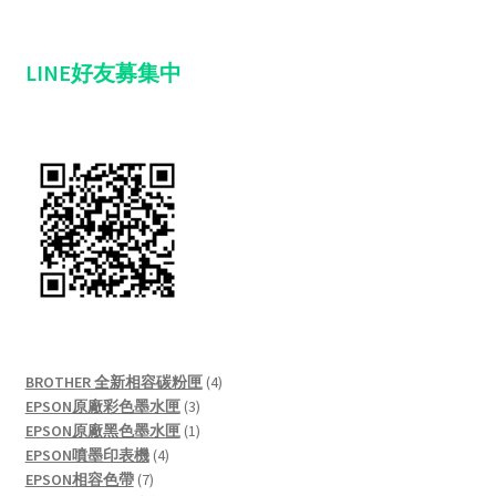
LINE好友募集中
4
BROTHER 全新相容碳粉匣
4
3
products
EPSON原廠彩色墨水匣
3
products
1
EPSON原廠黑色墨水匣
1
4
product
EPSON噴墨印表機
4
7
products
EPSON相容色帶
7