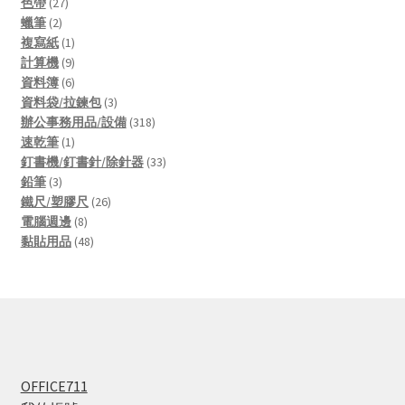
27
products
色帶
27
2
products
蠟筆
2
products
1
複寫紙
1
product
9
計算機
9
products
6
資料簿
6
products
3
資料袋/拉鍊包
3
products
318
辦公事務用品/設備
318
1
products
速乾筆
1
product
33
釘書機/釘書針/除針器
33
3
products
鉛筆
3
products
26
鐵尺/塑膠尺
26
8
products
電腦週邊
8
products
48
黏貼用品
48
products
OFFICE711