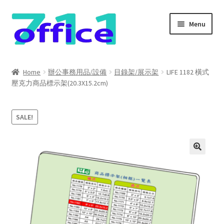
Skip
Skip
Menu
to
to
navigation
content
Home
Home
辦公事務用品/設備
目錄架/展示架
LIFE 1182 橫式
壓克力商品標示架(20.3X15.2cm)
我的帳號
結帳
SALE!
聯絡我們
購物車
關於我們
防詐騙聲明