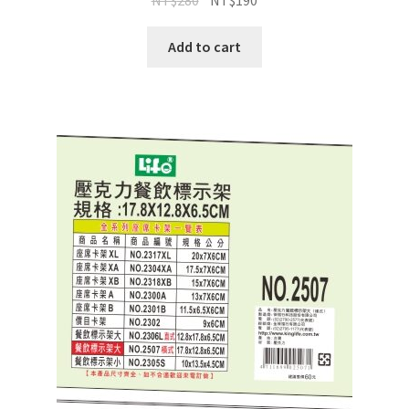
NT$
280
NT$
190
Add to cart