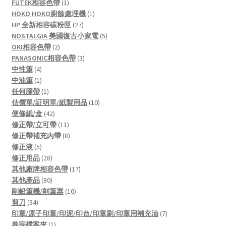
1
product
FUTEK相容色帶
1
product
1
HOKO HOKO廚餘處理機
1
27
product
HP 全新相容碳粉匣
27
products
5
NOSTALGIA 美國復古小家電
5
2
products
OKI相容色帶
2
products
3
PANASONIC相容色帶
3
4
products
中性筆
4
products
1
中油筆
1
product
1
任何膠帶
1
product
10
估價單/証明單/紙製用品
10
42
products
便條紙/盒
42
products
11
修正帶/立可帶
11
products
8
修正帶補充內帶
8
5
products
修正液
5
products
28
修正用品
28
products
17
其他廠牌相容色帶
17
80
products
其他產品
80
products
10
削鉛筆機/削筆器
10
34
products
剪刀
34
products
7
印章/原子印章/印泥/印台/印章刷/印章用補充油
7
1
products
卷宗檔案夾
1