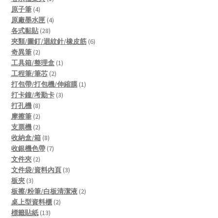
4
product
原子筆
4
products
4
原廠墨水匣
4
28
products
各式黏貼
28
products
6
夾類/圖釘/迴紋針/橡皮筋
6
2
products
奇異筆
2
products
1
工具箱/整理盒
1
2
product
工程筆/筆芯
2
products
1
打包帶/打包機/伸縮膜
1
3
product
打卡鐘/考勤卡
3
8
products
打孔機
8
products
2
摩擦筆
2
products
2
支票機
2
products
8
收納盒/箱
8
products
7
收銀機色帶
7
2
products
文件夾
2
products
3
文件袋/資料內頁
3
3
products
板夾
3
products
2
板擦/粉筆/白板清潔液
2
2
products
桌上型資料櫃
2
13
products
標籤貼紙
13