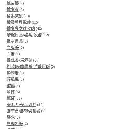
4
products
橡皮擦
4
products
1
檔案夾
1
product
23
檔案夾類
23
products
12
檔案整理配件
12
products
40
檔案與文件收納
40
products
12
清潔用品/器具/設備
12
3
products
畫材用品
3
2
products
白板筆
2
1
products
白膠
1
product
65
目錄架/展示架
65
products
2
相片紙/噴墨紙/特殊用紙
2
1
products
瞬間膠
1
product
3
碎紙機
3
4
products
磁鐵
4
products
6
筆筒
6
products
31
筆類
31
products
34
美工刀/美工刀片
34
products
8
膠帶台/膠帶切割器
8
5
products
膠水
5
products
6
自動鉛筆
6