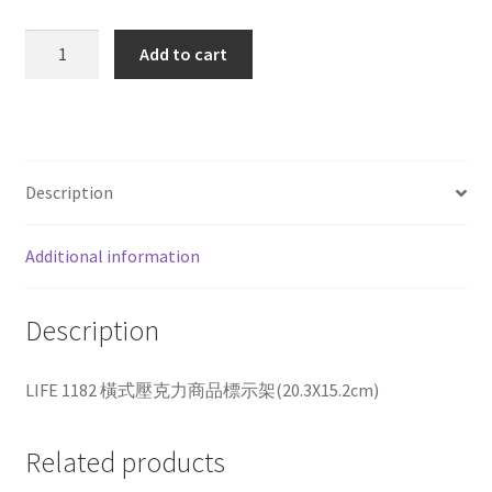
LIFE
Add to cart
1182
橫
式
壓
克
Description
力
商
Additional information
品
標
示
Description
架
(20.3X15.2cm)
LIFE 1182 橫式壓克力商品標示架(20.3X15.2cm)
quantity
Related products