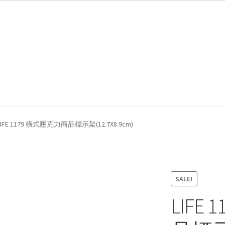
我們
防詐騙聲明
LIFE 1179 橫式壓克力商品標示架(12.7X8.9cm)
SALE!
LIFE