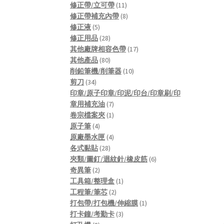
products
11
修正帶/立可帶
11
products
8
修正帶補充內帶
8
5
products
修正液
5
products
28
修正用品
28
products
17
其他廠牌相容色帶
17
80
products
其他產品
80
products
10
削鉛筆機/削筆器
10
34
products
剪刀
34
products
印章/原子印章/印泥/印台/印章刷/印
7
章用補充油
7
products
1
卷宗檔案夾
1
4
product
原子筆
4
products
4
原廠墨水匣
4
28
products
各式黏貼
28
products
6
夾類/圖釘/迴紋針/橡皮筋
6
2
products
奇異筆
2
products
1
工具箱/整理盒
1
2
product
工程筆/筆芯
2
products
1
打包帶/打包機/伸縮膜
1
3
product
打卡鐘/考勤卡
3