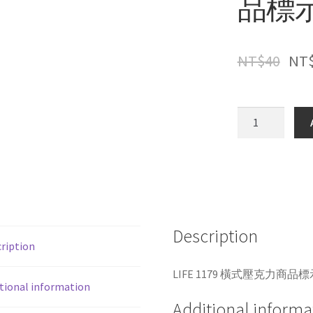
品標示架
NT$
40
NT
LIFE
1179
橫
式
壓
克
力
Description
商
ription
品
標
LIFE 1179 橫式壓克力商品標示架
tional information
示
Additional informa
架