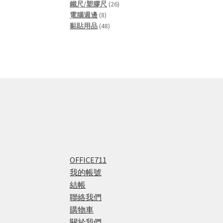
products
26
鐵尺/塑膠尺
26
8
products
電腦週邊
8
products
48
黏貼用品
48
products
OFFICE711
我的帳號
結帳
聯絡我們
購物車
關於我們