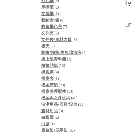
8
products
打孔機
8
Re
products
2
摩擦筆
2
products
2
支票機
2
products
8
收納盒/箱
8
LI
products
7
收銀機色帶
7
2
products
文件夾
2
products
3
文件袋/資料內頁
3
3
products
板夾
3
products
2
板擦/粉筆/白板清潔液
2
2
products
桌上型資料櫃
2
13
products
標籤貼紙
13
4
products
橡皮擦
4
products
1
檔案夾
1
product
23
檔案夾類
23
products
12
檔案整理配件
12
products
40
檔案與文件收納
40
products
12
清潔用品/器具/設備
12
3
products
畫材用品
3
2
products
白板筆
2
1
products
白膠
1
product
65
目錄架/展示架
65