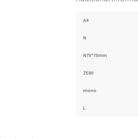
(12.7X8.9cm)
quantity
A4
N
N75*75mm
ZE80
mono
L