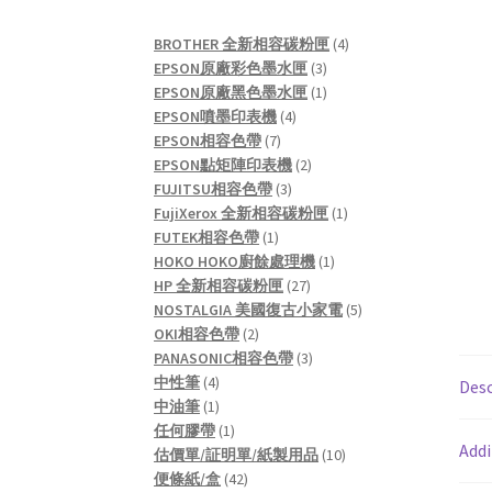
4
BROTHER 全新相容碳粉匣
4
3
products
EPSON原廠彩色墨水匣
3
products
1
EPSON原廠黑色墨水匣
1
4
product
EPSON噴墨印表機
4
7
products
EPSON相容色帶
7
products
2
EPSON點矩陣印表機
2
3
products
FUJITSU相容色帶
3
products
1
FujiXerox 全新相容碳粉匣
1
1
product
FUTEK相容色帶
1
product
1
HOKO HOKO廚餘處理機
1
27
product
HP 全新相容碳粉匣
27
products
5
NOSTALGIA 美國復古小家電
5
2
products
OKI相容色帶
2
products
3
PANASONIC相容色帶
3
4
products
中性筆
4
Desc
products
1
中油筆
1
product
1
任何膠帶
1
Addi
product
10
估價單/証明單/紙製用品
10
42
products
便條紙/盒
42