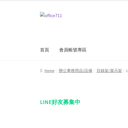
Skip
Skip
to
to
navigation
content
首頁
會員帳號專區
Home
我的帳號
結帳
聯絡我們
購物車
關於
Home
辦公事務用品/設備
目錄架/展示架
LINE好友募集中