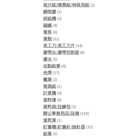
products
2
相片紙/噴墨紙/特殊用紙
2
1
products
瞬間膠
1
product
3
碎紙機
3
4
products
磁鐵
4
products
6
筆筒
6
products
31
筆類
31
products
34
美工刀/美工刀片
34
products
8
膠帶台/膠帶切割器
8
5
products
膠水
5
products
6
自動鉛筆
6
27
products
色帶
27
2
products
蠟筆
2
products
1
複寫紙
1
product
9
計算機
9
products
6
資料簿
6
products
3
資料袋/拉鍊包
3
products
318
辦公事務用品/設備
318
1
products
速乾筆
1
product
33
釘書機/釘書針/除針器
33
3
products
鉛筆
3