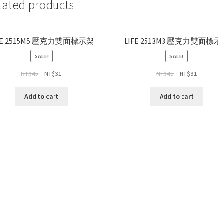
lated products
FE 2515M5 壓克力雙面標示架
LIFE 2513M3 壓克力雙面
SALE!
SALE!
NT$
45
NT$
31
NT$
45
NT$
31
Add to cart
Add to cart