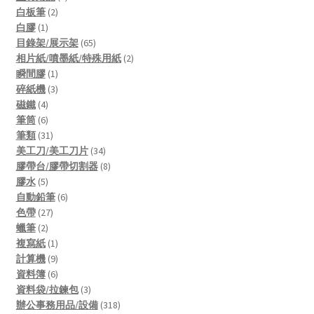
2
products
白板筆
2
1
products
白膠
1
product
65
目錄架/展示架
65
products
2
相片紙/噴墨紙/特殊用紙
2
1
products
瞬間膠
1
product
3
碎紙機
3
4
products
磁鐵
4
products
6
筆筒
6
products
31
筆類
31
products
34
美工刀/美工刀片
34
products
8
膠帶台/膠帶切割器
8
5
products
膠水
5
products
6
自動鉛筆
6
27
products
色帶
27
2
products
蠟筆
2
products
1
複寫紙
1
product
9
計算機
9
products
6
資料簿
6
products
3
資料袋/拉鍊包
3
products
318
辦公事務用品/設備
318