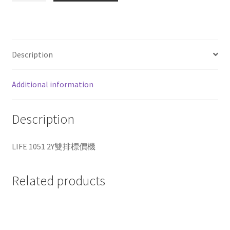
2Y
雙
排
標
Description
價
機
Additional information
quantity
Description
LIFE 1051 2Y雙排標價機
Related products