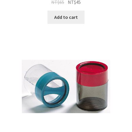
NT$
65
NT$
45
Add to cart