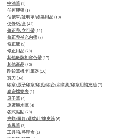
products
1
中油筆
1
product
1
任何膠帶
1
product
10
估價單/証明單/紙製用品
10
42
products
便條紙/盒
42
products
11
修正帶/立可帶
11
products
8
修正帶補充內帶
8
5
products
修正液
5
products
28
修正用品
28
products
17
其他廠牌相容色帶
17
80
products
其他產品
80
products
10
削鉛筆機/削筆器
10
34
products
剪刀
34
products
7
印章/原子印章/印泥/印台/印章刷/印章用補充油
7
1
products
卷宗檔案夾
1
4
product
原子筆
4
products
4
原廠墨水匣
4
28
products
各式黏貼
28
products
6
夾類/圖釘/迴紋針/橡皮筋
6
2
products
奇異筆
2
products
1
工具箱/整理盒
1