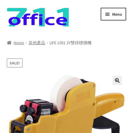
Skip
Skip
Menu
to
to
navigation
content
Home
Home
其他產品
LIFE 1051 2Y雙排標價機
我的帳號
SALE!
結帳
聯絡我們
購物車
關於我們
防詐騙聲明