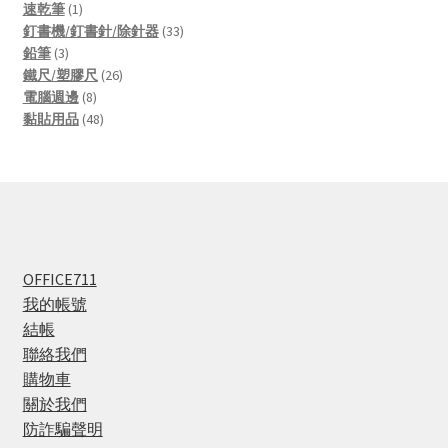
1
products
速乾筆
1
product
33
釘書機/釘書針/除針器
33
3
products
鉛筆
3
products
26
鐵尺/塑膠尺
26
8
products
電腦週邊
8
products
48
黏貼用品
48
products
OFFICE711
我的帳號
結帳
聯絡我們
購物車
關於我們
防詐騙聲明