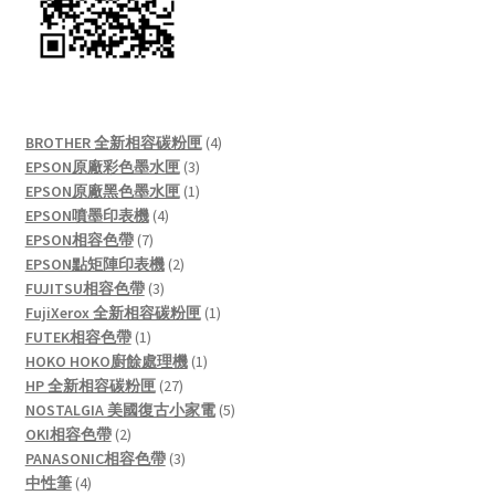
4
BROTHER 全新相容碳粉匣
4
3
products
EPSON原廠彩色墨水匣
3
products
1
EPSON原廠黑色墨水匣
1
4
product
EPSON噴墨印表機
4
7
products
EPSON相容色帶
7
products
2
EPSON點矩陣印表機
2
3
products
FUJITSU相容色帶
3
products
1
FujiXerox 全新相容碳粉匣
1
1
product
FUTEK相容色帶
1
product
1
HOKO HOKO廚餘處理機
1
27
product
HP 全新相容碳粉匣
27
products
5
NOSTALGIA 美國復古小家電
5
2
products
OKI相容色帶
2
products
3
PANASONIC相容色帶
3
4
products
中性筆
4