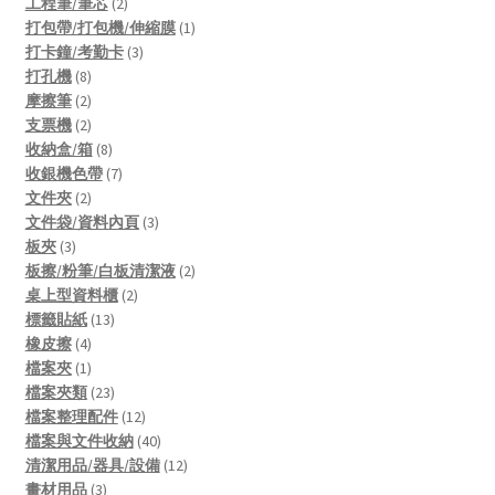
2
product
工程筆/筆芯
2
products
1
打包帶/打包機/伸縮膜
1
3
product
打卡鐘/考勤卡
3
8
products
打孔機
8
products
2
摩擦筆
2
products
2
支票機
2
products
8
收納盒/箱
8
products
7
收銀機色帶
7
2
products
文件夾
2
products
3
文件袋/資料內頁
3
3
products
板夾
3
products
2
板擦/粉筆/白板清潔液
2
2
products
桌上型資料櫃
2
13
products
標籤貼紙
13
4
products
橡皮擦
4
products
1
檔案夾
1
product
23
檔案夾類
23
products
12
檔案整理配件
12
products
40
檔案與文件收納
40
products
12
清潔用品/器具/設備
12
3
products
畫材用品
3