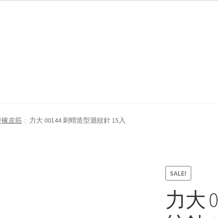
我們
防詐騙聲明
/橡皮筋
力大 00144 刺蝟造型迴紋針 15入
SALE!
力大 