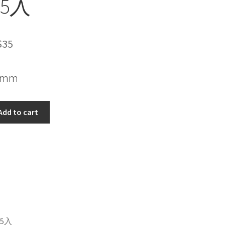
15入
$
35
9mm
Add to cart
15入