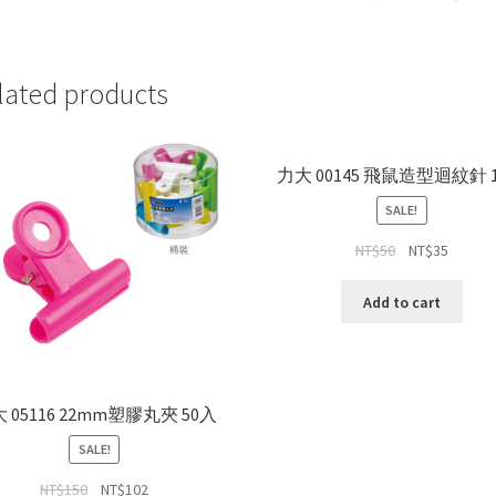
15
入
quantity
lated products
力大 00145 飛鼠造型迴紋針 
SALE!
NT$
50
NT$
35
Add to cart
 05116 22mm塑膠丸夾 50入
SALE!
NT$
150
NT$
102