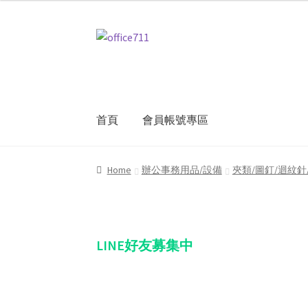
Skip
Skip
to
to
navigation
content
首頁
會員帳號專區
Home
我的帳號
結帳
聯絡我們
購物車
關於
Home
辦公事務用品/設備
夾類/圖釘/迴紋針
LINE好友募集中