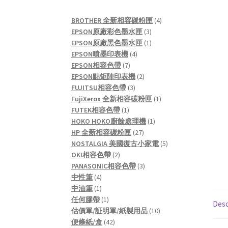
4
BROTHER 全新相容碳粉匣
4
3
products
EPSON原廠彩色墨水匣
3
products
1
EPSON原廠黑色墨水匣
1
4
product
EPSON噴墨印表機
4
7
products
EPSON相容色帶
7
products
2
EPSON點矩陣印表機
2
3
products
FUJITSU相容色帶
3
products
1
FujiXerox 全新相容碳粉匣
1
1
product
FUTEK相容色帶
1
product
1
HOKO HOKO廚餘處理機
1
27
product
HP 全新相容碳粉匣
27
products
5
NOSTALGIA 美國復古小家電
5
2
products
OKI相容色帶
2
products
3
PANASONIC相容色帶
3
4
products
中性筆
4
products
1
中油筆
1
product
1
任何膠帶
1
Desc
product
10
估價單/証明單/紙製用品
10
42
products
便條紙/盒
42