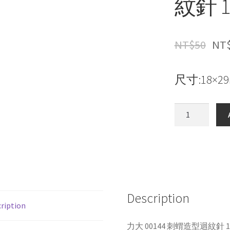
紋針 
NT$
50
NT
尺寸:18×2
力
大
00144
刺
蝟
造
型
Description
迴
ription
紋
針
力大 00144 刺蝟造型迴紋針 