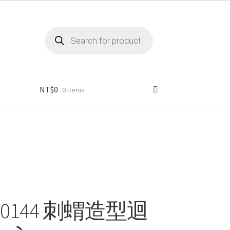
Products
search
NT$
0
0 items
00144 刺蝟造型迴