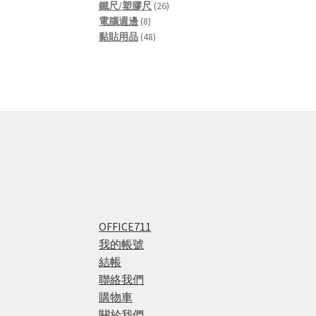
products
26
鐵尺/塑膠尺
26
8
products
電腦週邊
8
products
48
黏貼用品
48
products
OFFICE711
我的帳號
結帳
聯絡我們
購物車
關於我們