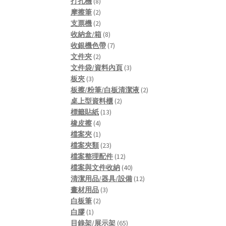
8
products
打孔機
8
products
2
摩擦筆
2
products
2
支票機
2
products
8
收納盒/箱
8
products
7
收銀機色帶
7
2
products
文件夾
2
products
3
文件袋/資料內頁
3
3
products
板夾
3
products
2
板擦/粉筆/白板清潔液
2
2
products
桌上型資料櫃
2
13
products
標籤貼紙
13
4
products
橡皮擦
4
products
1
檔案夾
1
product
23
檔案夾類
23
products
12
檔案整理配件
12
products
40
檔案與文件收納
40
products
12
清潔用品/器具/設備
12
3
products
畫材用品
3
2
products
白板筆
2
1
products
白膠
1
product
65
目錄架/展示架
65