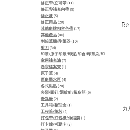
products
11
修正帶/立可帶
11
products
8
修正帶補充內帶
8
5
products
修正液
5
products
28
修正用品
28
Re
products
17
其他廠牌相容色帶
17
80
products
其他產品
80
products
10
削鉛筆機/削筆器
10
34
products
剪刀
34
products
印章/原子印章/印泥/印台/印章刷/印
7
章用補充油
7
products
1
卷宗檔案夾
1
4
product
原子筆
4
products
4
原廠墨水匣
4
28
products
各式黏貼
28
products
6
夾類/圖釘/迴紋針/橡皮筋
6
2
products
奇異筆
2
products
1
工具箱/整理盒
1
力大
2
product
工程筆/筆芯
2
products
1
打包帶/打包機/伸縮膜
1
3
product
打卡鐘/考勤卡
3