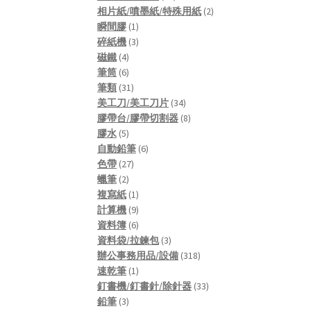
products
2
相片紙/噴墨紙/特殊用紙
2
1
products
瞬間膠
1
product
3
碎紙機
3
4
products
磁鐵
4
products
6
筆筒
6
products
31
筆類
31
products
34
美工刀/美工刀片
34
products
8
膠帶台/膠帶切割器
8
5
products
膠水
5
products
6
自動鉛筆
6
27
products
色帶
27
2
products
蠟筆
2
products
1
複寫紙
1
product
9
計算機
9
products
6
資料簿
6
products
3
資料袋/拉鍊包
3
products
318
辦公事務用品/設備
318
1
products
速乾筆
1
product
33
釘書機/釘書針/除針器
33
3
products
鉛筆
3