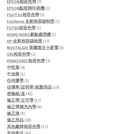
7
products
EPSON相容色帶
7
products
2
EPSON點矩陣印表機
2
3
products
FUJITSU相容色帶
3
products
1
FujiXerox 全新相容碳粉匣
1
1
product
FUTEK相容色帶
1
product
1
HOKO HOKO廚餘處理機
1
27
product
HP 全新相容碳粉匣
27
products
5
NOSTALGIA 美國復古小家電
5
2
products
OKI相容色帶
2
products
3
PANASONIC相容色帶
3
4
products
中性筆
4
products
1
中油筆
1
product
1
任何膠帶
1
product
10
估價單/証明單/紙製用品
10
42
products
便條紙/盒
42
products
11
修正帶/立可帶
11
products
8
修正帶補充內帶
8
5
products
修正液
5
products
28
修正用品
28
products
17
其他廠牌相容色帶
17
80
products
其他產品
80