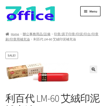
Skip
Skip
Menu
to
to
navigation
content
Home
Home
辦公事務用品/設備
印章/原子印章/印泥/印台/印章
刷/印章用補充油
利百代 LM-60 艾絨印泥補充油
我的帳號
結帳
SALE!
聯絡我們
購物車
關於我們
利百代 LM-60 艾絨印泥
防詐騙聲明