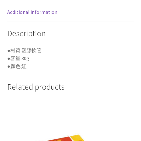
印
Additional information
泥
補
充
Description
油
quantity
●材質:塑膠軟管
●容量:30g
●顏色:紅
Related products