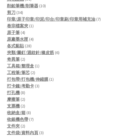
products
10
削鉛筆機/削筆器
10
34
products
剪刀
34
products
7
印章/原子印章/印泥/印台/印章刷/印章用補充油
7
1
products
卷宗檔案夾
1
4
product
原子筆
4
products
4
原廠墨水匣
4
28
products
各式黏貼
28
products
6
夾類/圖釘/迴紋針/橡皮筋
6
2
products
奇異筆
2
products
1
工具箱/整理盒
1
2
product
工程筆/筆芯
2
products
1
打包帶/打包機/伸縮膜
1
3
product
打卡鐘/考勤卡
3
8
products
打孔機
8
products
2
摩擦筆
2
products
2
支票機
2
products
8
收納盒/箱
8
products
7
收銀機色帶
7
2
products
文件夾
2
products
3
文件袋/資料內頁
3