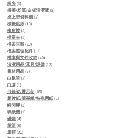
3
products
板夾
3
products
2
板擦/粉筆/白板清潔液
2
2
products
桌上型資料櫃
2
13
products
標籤貼紙
13
4
products
橡皮擦
4
products
1
檔案夾
1
product
23
檔案夾類
23
products
12
檔案整理配件
12
products
40
檔案與文件收納
40
products
12
清潔用品/器具/設備
12
3
products
畫材用品
3
2
products
白板筆
2
1
products
白膠
1
product
65
目錄架/展示架
65
products
2
相片紙/噴墨紙/特殊用紙
2
1
products
瞬間膠
1
product
3
碎紙機
3
4
products
磁鐵
4
products
6
筆筒
6
products
31
筆類
31