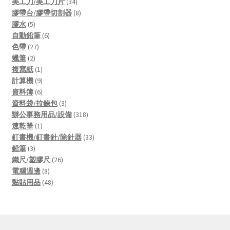
products
34
美工刀/美工刀片
34
products
8
膠帶台/膠帶切割器
8
5
products
膠水
5
products
6
自動鉛筆
6
27
products
色帶
27
2
products
蠟筆
2
products
1
複寫紙
1
product
9
計算機
9
products
6
資料簿
6
products
3
資料袋/拉鍊包
3
products
318
辦公事務用品/設備
318
1
products
速乾筆
1
product
33
釘書機/釘書針/除針器
33
3
products
鉛筆
3
products
26
鐵尺/塑膠尺
26
8
products
電腦週邊
8
products
48
黏貼用品
48
products