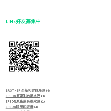
LINE好友募集中
4
BROTHER 全新相容碳粉匣
4
3
products
EPSON原廠彩色墨水匣
3
products
1
EPSON原廠黑色墨水匣
1
4
product
EPSON噴墨印表機
4