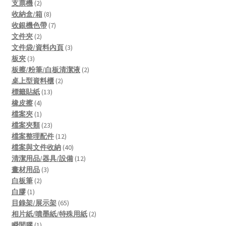
products
2
支票機
2
products
8
收納盒/箱
8
products
7
收銀機色帶
7
2
products
文件夾
2
products
3
文件袋/資料內頁
3
3
products
板夾
3
products
2
板擦/粉筆/白板清潔液
2
2
products
桌上型資料櫃
2
13
products
標籤貼紙
13
4
products
橡皮擦
4
products
1
檔案夾
1
product
23
檔案夾類
23
products
12
檔案整理配件
12
products
40
檔案與文件收納
40
products
12
清潔用品/器具/設備
12
3
products
畫材用品
3
2
products
白板筆
2
1
products
白膠
1
product
65
目錄架/展示架
65
products
2
相片紙/噴墨紙/特殊用紙
2
1
products
瞬間膠
1