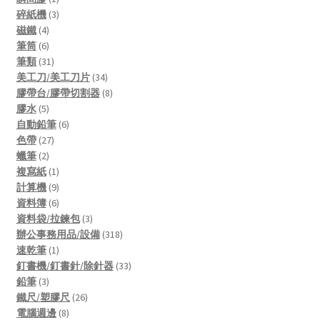
product
3
碎紙機
3
4
products
磁鐵
4
products
6
筆筒
6
products
31
筆類
31
products
34
美工刀/美工刀片
34
products
8
膠帶台/膠帶切割器
8
5
products
膠水
5
products
6
自動鉛筆
6
27
products
色帶
27
2
products
蠟筆
2
products
1
複寫紙
1
product
9
計算機
9
products
6
資料簿
6
products
3
資料袋/拉鍊包
3
products
318
辦公事務用品/設備
318
1
products
速乾筆
1
product
33
釘書機/釘書針/除針器
33
3
products
鉛筆
3
products
26
鐵尺/塑膠尺
26
8
products
電腦週邊
8