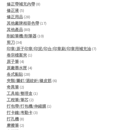
products
8
修正帶補充內帶
8
5
products
修正液
5
products
28
修正用品
28
products
17
其他廠牌相容色帶
17
80
products
其他產品
80
products
10
削鉛筆機/削筆器
10
34
products
剪刀
34
products
7
印章/原子印章/印泥/印台/印章刷/印章用補充油
7
1
products
卷宗檔案夾
1
4
product
原子筆
4
products
4
原廠墨水匣
4
28
products
各式黏貼
28
products
6
夾類/圖釘/迴紋針/橡皮筋
6
2
products
奇異筆
2
products
1
工具箱/整理盒
1
2
product
工程筆/筆芯
2
products
1
打包帶/打包機/伸縮膜
1
3
product
打卡鐘/考勤卡
3
8
products
打孔機
8
products
2
摩擦筆
2