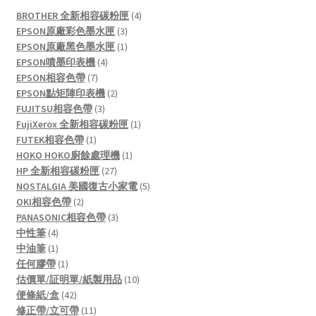
4
BROTHER 全新相容碳粉匣
4
3
products
EPSON原廠彩色墨水匣
3
products
1
EPSON原廠黑色墨水匣
1
4
product
EPSON噴墨印表機
4
7
products
EPSON相容色帶
7
products
2
EPSON點矩陣印表機
2
3
products
FUJITSU相容色帶
3
products
1
FujiXerox 全新相容碳粉匣
1
1
product
FUTEK相容色帶
1
product
1
HOKO HOKO廚餘處理機
1
27
product
HP 全新相容碳粉匣
27
products
5
NOSTALGIA 美國復古小家電
5
2
products
OKI相容色帶
2
products
3
PANASONIC相容色帶
3
4
products
中性筆
4
products
1
中油筆
1
product
1
任何膠帶
1
product
10
估價單/証明單/紙製用品
10
42
products
便條紙/盒
42
products
11
修正帶/立可帶
11