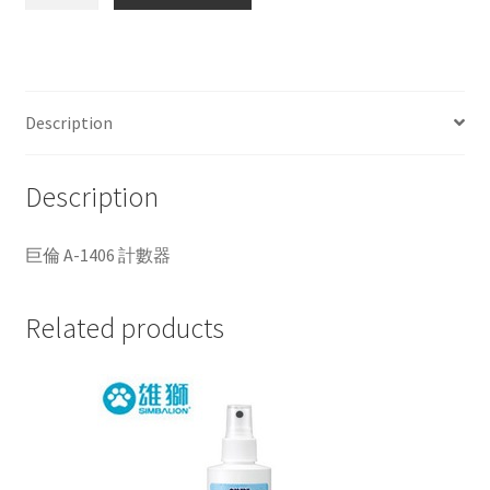
倫
A-
1406
計
數
Description
器
quantity
Description
巨倫 A-1406 計數器
Related products