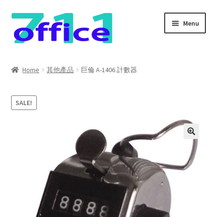
Skip
Skip
Menu
to
to
navigation
content
Home
Home
其他產品
巨倫 A-1406 計數器
我的帳號
SALE!
結帳
聯絡我們
購物車
關於我們
防詐騙聲明