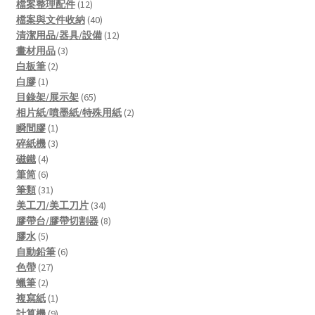
products
12
檔案整理配件
12
products
40
檔案與文件收納
40
products
12
清潔用品/器具/設備
12
3
products
畫材用品
3
2
products
白板筆
2
1
products
白膠
1
product
65
目錄架/展示架
65
products
2
相片紙/噴墨紙/特殊用紙
2
1
products
瞬間膠
1
product
3
碎紙機
3
4
products
磁鐵
4
products
6
筆筒
6
products
31
筆類
31
products
34
美工刀/美工刀片
34
products
8
膠帶台/膠帶切割器
8
5
products
膠水
5
products
6
自動鉛筆
6
27
products
色帶
27
2
products
蠟筆
2
products
1
複寫紙
1
product
9
計算機
9