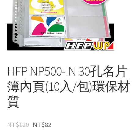
HFP NP500-IN 30孔名片
簿內頁(10入/包)環保材
質
NT$
120
NT$
82