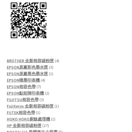
4
BROTHER 全新相容碳粉匣
4
3
products
EPSON原廠彩色墨水匣
3
products
1
EPSON原廠黑色墨水匣
1
4
product
EPSON噴墨印表機
4
7
products
EPSON相容色帶
7
products
2
EPSON點矩陣印表機
2
3
products
FUJITSU相容色帶
3
products
1
FujiXerox 全新相容碳粉匣
1
1
product
FUTEK相容色帶
1
product
1
HOKO HOKO廚餘處理機
1
27
product
HP 全新相容碳粉匣
27
products
5
NOSTALGIA 美國復古小家電
5