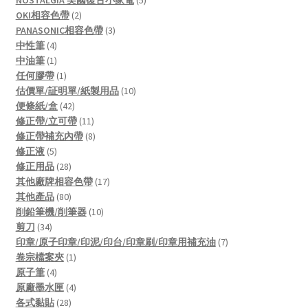
2
products
OKI相容色帶
2
products
3
PANASONIC相容色帶
3
4
products
中性筆
4
products
1
中油筆
1
product
1
任何膠帶
1
product
10
估價單/証明單/紙製用品
10
42
products
便條紙/盒
42
products
11
修正帶/立可帶
11
products
8
修正帶補充內帶
8
5
products
修正液
5
products
28
修正用品
28
products
17
其他廠牌相容色帶
17
80
products
其他產品
80
products
10
削鉛筆機/削筆器
10
34
products
剪刀
34
products
7
印章/原子印章/印泥/印台/印章刷/印章用補充油
7
1
products
卷宗檔案夾
1
4
product
原子筆
4
products
4
原廠墨水匣
4
28
products
各式黏貼
28