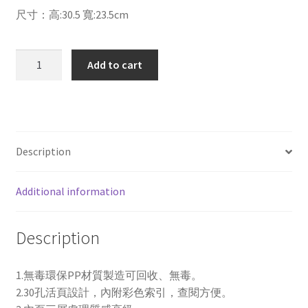
尺寸：高:30.5 寬:23.5cm
HFP
Add to cart
NP500-
IN
30
孔
名
Description
片
簿
Additional information
內
頁
(10
Description
入/
包)
1.無毒環保PP材質製造可回收、無毒。
環
2.30孔活頁設計，內附彩色索引，查閱方便。
保