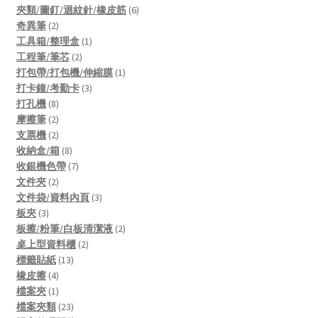
products
6
夾類/圖釘/迴紋針/橡皮筋
6
2
products
奇異筆
2
products
1
工具箱/整理盒
1
2
product
工程筆/筆芯
2
products
1
打包帶/打包機/伸縮膜
1
3
product
打卡鐘/考勤卡
3
8
products
打孔機
8
products
2
摩擦筆
2
products
2
支票機
2
products
8
收納盒/箱
8
products
7
收銀機色帶
7
2
products
文件夾
2
products
3
文件袋/資料內頁
3
3
products
板夾
3
products
2
板擦/粉筆/白板清潔液
2
2
products
桌上型資料櫃
2
13
products
標籤貼紙
13
4
products
橡皮擦
4
products
1
檔案夾
1
product
23
檔案夾類
23