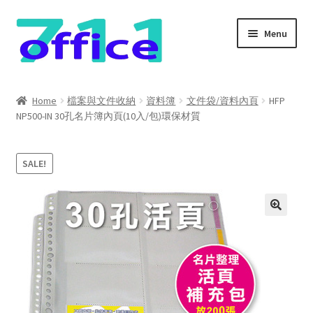
Skip
Skip
Menu
to
to
navigation
content
Home
Home
檔案與文件收納
資料簿
文件袋/資料內頁
HFP
NP500-IN 30孔名片簿內頁(10入/包)環保材質
我的帳號
結帳
SALE!
聯絡我們
購物車
關於我們
防詐騙聲明