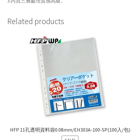
3.內頁三層處理質感高級。
材
質
quantity
Related products
HFP 11孔透明資料袋0.08mm/EH303A-100-SP(100入/包)