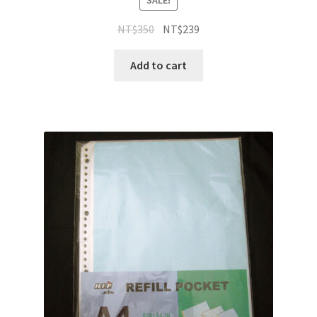
SALE!
NT$
350
NT$
239
Add to cart