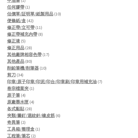
中油筆
1
product
1
任何膠帶
1
product
10
估價單/証明單/紙製用品
10
42
products
便條紙/盒
42
products
11
修正帶/立可帶
11
products
8
修正帶補充內帶
8
5
products
修正液
5
products
28
修正用品
28
products
17
其他廠牌相容色帶
17
80
products
其他產品
80
products
10
削鉛筆機/削筆器
10
34
products
剪刀
34
products
7
印章/原子印章/印泥/印台/印章刷/印章用補充油
7
1
products
卷宗檔案夾
1
4
product
原子筆
4
products
4
原廠墨水匣
4
28
products
各式黏貼
28
products
6
夾類/圖釘/迴紋針/橡皮筋
6
2
products
奇異筆
2
products
1
工具箱/整理盒
1
2
product
工程筆/筆芯
2