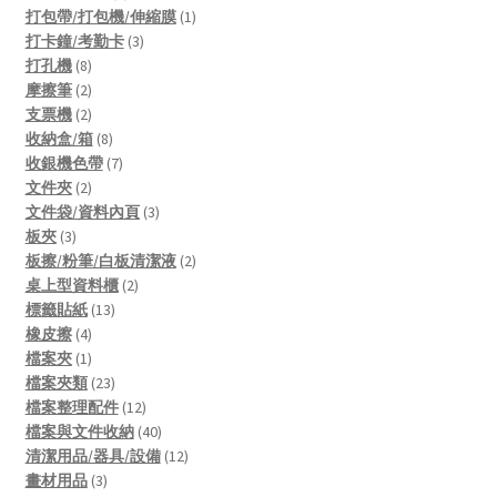
products
1
打包帶/打包機/伸縮膜
1
3
product
打卡鐘/考勤卡
3
8
products
打孔機
8
products
2
摩擦筆
2
products
2
支票機
2
products
8
收納盒/箱
8
products
7
收銀機色帶
7
2
products
文件夾
2
products
3
文件袋/資料內頁
3
3
products
板夾
3
products
2
板擦/粉筆/白板清潔液
2
2
products
桌上型資料櫃
2
13
products
標籤貼紙
13
4
products
橡皮擦
4
products
1
檔案夾
1
product
23
檔案夾類
23
products
12
檔案整理配件
12
products
40
檔案與文件收納
40
products
12
清潔用品/器具/設備
12
3
products
畫材用品
3