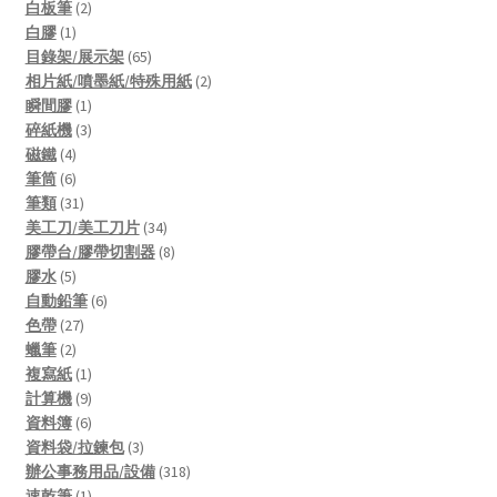
2
products
白板筆
2
1
products
白膠
1
product
65
目錄架/展示架
65
products
2
相片紙/噴墨紙/特殊用紙
2
1
products
瞬間膠
1
product
3
碎紙機
3
4
products
磁鐵
4
products
6
筆筒
6
products
31
筆類
31
products
34
美工刀/美工刀片
34
products
8
膠帶台/膠帶切割器
8
5
products
膠水
5
products
6
自動鉛筆
6
27
products
色帶
27
2
products
蠟筆
2
products
1
複寫紙
1
product
9
計算機
9
products
6
資料簿
6
products
3
資料袋/拉鍊包
3
products
318
辦公事務用品/設備
318
1
products
速乾筆
1