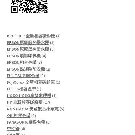
4
BROTHER 全新相容碳粉匣
4
3
products
EPSON原廠彩色墨水匣
3
products
1
EPSON原廠黑色墨水匣
1
4
product
EPSON噴墨印表機
4
7
products
EPSON相容色帶
7
products
2
EPSON點矩陣印表機
2
3
products
FUJITSU相容色帶
3
products
1
FujiXerox 全新相容碳粉匣
1
1
product
FUTEK相容色帶
1
product
1
HOKO HOKO廚餘處理機
1
27
product
HP 全新相容碳粉匣
27
products
5
NOSTALGIA 美國復古小家電
5
2
products
OKI相容色帶
2
products
3
PANASONIC相容色帶
3
4
products
中性筆
4
products
1