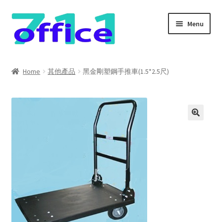
Skip
Skip
Menu
to
to
navigation
content
Home
Home
其他產品
黑金剛塑鋼手推車(1.5*2.5尺)
我的帳號
結帳
聯絡我們
購物車
關於我們
防詐騙聲明