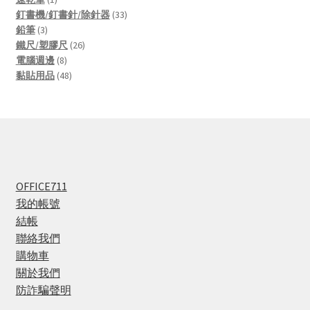
product
33
釘書機/釘書針/除針器
33
3
products
鉛筆
3
products
26
鐵尺/塑膠尺
26
8
products
電腦週邊
8
products
48
黏貼用品
48
products
OFFICE711
我的帳號
結帳
聯絡我們
購物車
關於我們
防詐騙聲明