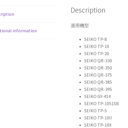
黑
Description
色
ription
打
卡
適用機型
tional information
鐘
色
S
EIKO
TP-8
帶
S
EIKO
TP-10
quantity
S
EIKO
TP-20
S
EIKO
QR-330
S
EIKO
QR-350
S
EIKO
QR-375
S
EIKO
QR-385
S
EIKO
QR-395
S
EIKO
GY-414
S
EIKO
TP-1051SB
S
EIKO
TP-5
S
EIKO
TP-10II
S
EIKO
TP-10X