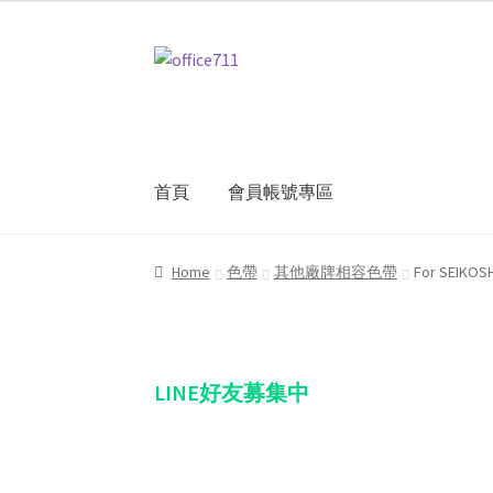
Skip
Skip
to
to
navigation
content
首頁
會員帳號專區
Home
我的帳號
結帳
聯絡我們
購物車
關於
Home
色帶
其他廠牌相容色帶
For SEIK
LINE好友募集中