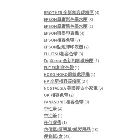
4
BROTHER 全新相容碳粉匣
4
3
products
EPSON原廠彩色墨水匣
3
products
1
EPSON原廠黑色墨水匣
1
4
product
EPSON噴墨印表機
4
7
products
EPSON相容色帶
7
products
2
EPSON點矩陣印表機
2
3
products
FUJITSU相容色帶
3
products
1
FujiXerox 全新相容碳粉匣
1
1
product
FUTEK相容色帶
1
product
1
HOKO HOKO廚餘處理機
1
27
product
HP 全新相容碳粉匣
27
products
5
NOSTALGIA 美國復古小家電
5
2
products
OKI相容色帶
2
products
3
PANASONIC相容色帶
3
4
products
中性筆
4
products
1
中油筆
1
product
1
任何膠帶
1
product
10
估價單/証明單/紙製用品
10
42
products
便條紙/盒
42