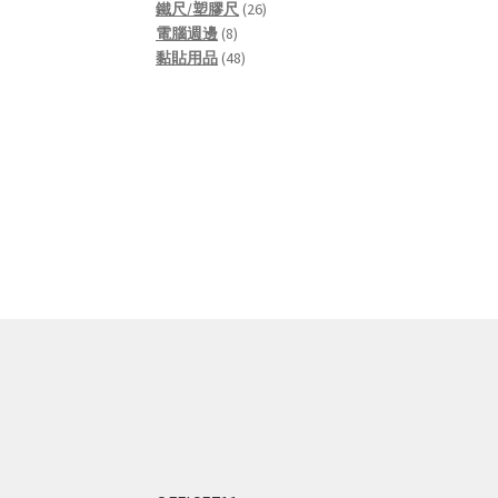
products
26
鐵尺/塑膠尺
26
8
products
電腦週邊
8
products
48
黏貼用品
48
products