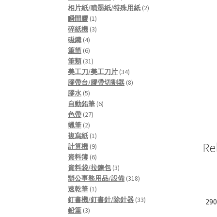
products
2
相片紙/噴墨紙/特殊用紙
2
1
products
瞬間膠
1
product
3
碎紙機
3
4
products
磁鐵
4
products
6
筆筒
6
products
31
筆類
31
products
34
美工刀/美工刀片
34
products
8
膠帶台/膠帶切割器
8
5
products
膠水
5
products
6
自動鉛筆
6
27
products
色帶
27
2
products
蠟筆
2
products
1
複寫紙
1
Re
product
9
計算機
9
products
6
資料簿
6
products
3
資料袋/拉鍊包
3
products
318
辦公事務用品/設備
318
1
products
速乾筆
1
product
33
釘書機/釘書針/除針器
33
29
3
products
鉛筆
3