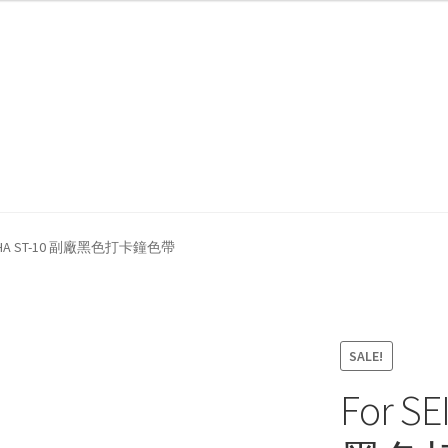
我們
防詐騙聲明
OSHA ST-10 副廠黑色打卡鐘色帶
SALE!
For S