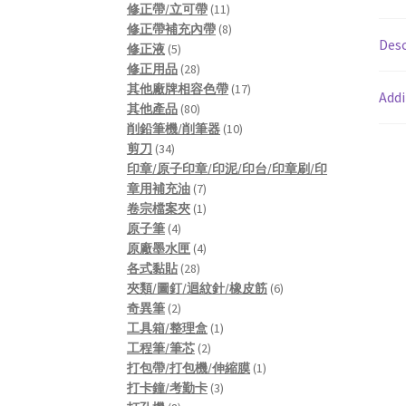
products
11
修正帶/立可帶
11
products
8
修正帶補充內帶
8
Desc
5
products
修正液
5
products
28
修正用品
28
products
17
其他廠牌相容色帶
17
Addi
80
products
其他產品
80
products
10
削鉛筆機/削筆器
10
34
products
剪刀
34
products
印章/原子印章/印泥/印台/印章刷/印
7
章用補充油
7
products
1
卷宗檔案夾
1
4
product
原子筆
4
products
4
原廠墨水匣
4
28
products
各式黏貼
28
products
6
夾類/圖釘/迴紋針/橡皮筋
6
2
products
奇異筆
2
products
1
工具箱/整理盒
1
2
product
工程筆/筆芯
2
products
1
打包帶/打包機/伸縮膜
1
3
product
打卡鐘/考勤卡
3