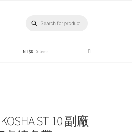
Products
search
NT$
0
0 items
EIKOSHA ST-10 副廠