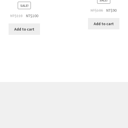
SALE!
SALE!
NT$
106
NT$
90
NT$
118
NT$
100
Add to cart
Add to cart