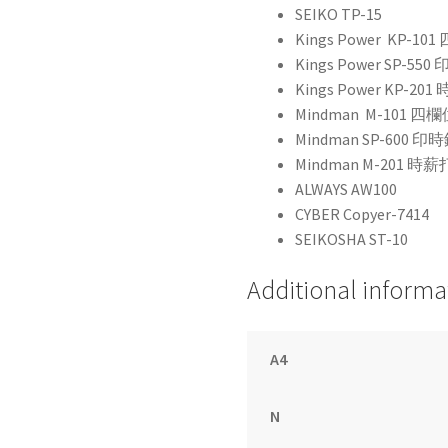
S
EIKO
TP-15
Kings Power
KP-1
Kings Power SP-55
Kings Power KP-2
Mindman M-101
Mindman SP-600 印
Mindman M-201 時
ALWAYS
AW100
CYBER
Copyer-7414
SEIKOSHA
ST-10
Additional informa
A4
N