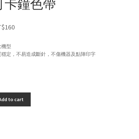
打卡鐘色帶
T$
160
款機型
質穩定，不易造成斷針，不傷機器及點陣印字
Add to cart