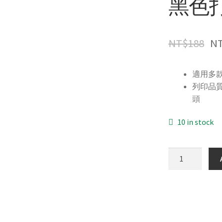
黑色
NT$
188
N
適用多
列印品
頭
10 in stock
For
SEIKOSHA
ST-
10
副
廠