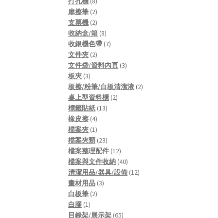
8
products
打孔機
8
products
2
摩擦筆
2
products
2
支票機
2
products
8
收納盒/箱
8
products
7
收銀機色帶
7
2
products
文件夾
2
products
3
文件袋/資料內頁
3
3
products
板夾
3
products
2
板擦/粉筆/白板清潔液
2
2
products
桌上型資料櫃
2
13
products
標籤貼紙
13
4
products
橡皮擦
4
products
1
檔案夾
1
product
23
檔案夾類
23
products
12
檔案整理配件
12
products
40
檔案與文件收納
40
products
12
清潔用品/器具/設備
12
3
products
畫材用品
3
2
products
白板筆
2
1
products
白膠
1
product
65
目錄架/展示架
65