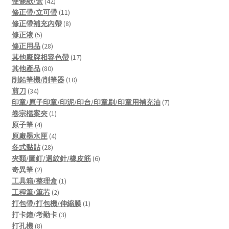
42
products
便條紙/盒
42
products
11
修正帶/立可帶
11
products
8
修正帶補充內帶
8
5
products
修正液
5
products
28
修正用品
28
products
17
其他廠牌相容色帶
17
80
products
其他產品
80
products
10
削鉛筆機/削筆器
10
34
products
剪刀
34
products
7
印章/原子印章/印泥/印台/印章刷/印章用補充油
7
1
products
卷宗檔案夾
1
4
product
原子筆
4
products
4
原廠墨水匣
4
28
products
各式黏貼
28
products
6
夾類/圖釘/迴紋針/橡皮筋
6
2
products
奇異筆
2
products
1
工具箱/整理盒
1
2
product
工程筆/筆芯
2
products
1
打包帶/打包機/伸縮膜
1
3
product
打卡鐘/考勤卡
3
8
products
打孔機
8