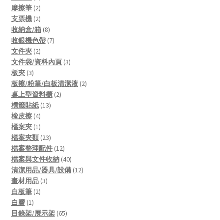
products
2
摩擦筆
2
products
2
支票機
2
products
8
收納盒/箱
8
products
7
收銀機色帶
7
2
products
文件夾
2
products
3
文件袋/資料內頁
3
3
products
板夾
3
products
2
板擦/粉筆/白板清潔液
2
2
products
桌上型資料櫃
2
13
products
標籤貼紙
13
4
products
橡皮擦
4
products
1
檔案夾
1
product
23
檔案夾類
23
products
12
檔案整理配件
12
products
40
檔案與文件收納
40
products
12
清潔用品/器具/設備
12
3
products
畫材用品
3
2
products
白板筆
2
1
products
白膠
1
product
65
目錄架/展示架
65