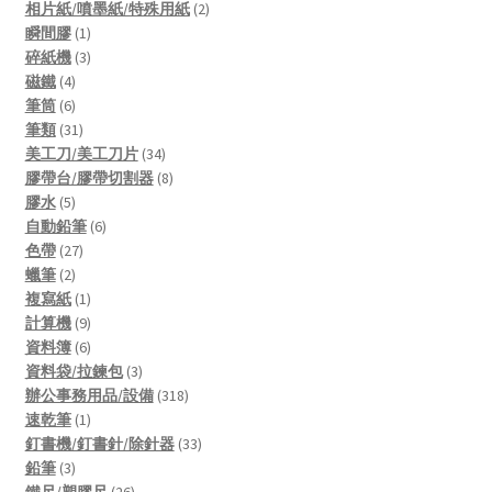
products
2
相片紙/噴墨紙/特殊用紙
2
1
products
瞬間膠
1
product
3
碎紙機
3
4
products
磁鐵
4
products
6
筆筒
6
products
31
筆類
31
products
34
美工刀/美工刀片
34
products
8
膠帶台/膠帶切割器
8
5
products
膠水
5
products
6
自動鉛筆
6
27
products
色帶
27
2
products
蠟筆
2
products
1
複寫紙
1
product
9
計算機
9
products
6
資料簿
6
products
3
資料袋/拉鍊包
3
products
318
辦公事務用品/設備
318
1
products
速乾筆
1
product
33
釘書機/釘書針/除針器
33
3
products
鉛筆
3
products
26
鐵尺/塑膠尺
26