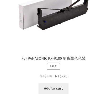
For PANASONIC KX-P180 副廠黑色色帶
SALE!
NT$
318
NT$
270
Add to cart