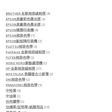
4
BROTHER 全新相容碳粉匣
4
3
products
EPSON原廠彩色墨水匣
3
products
1
EPSON原廠黑色墨水匣
1
4
product
EPSON噴墨印表機
4
7
products
EPSON相容色帶
7
products
2
EPSON點矩陣印表機
2
3
products
FUJITSU相容色帶
3
products
1
FujiXerox 全新相容碳粉匣
1
1
product
FUTEK相容色帶
1
product
1
HOKO HOKO廚餘處理機
1
27
product
HP 全新相容碳粉匣
27
products
5
NOSTALGIA 美國復古小家電
5
2
products
OKI相容色帶
2
products
3
PANASONIC相容色帶
3
4
products
中性筆
4
products
1
中油筆
1
product
1
任何膠帶
1
product
10
估價單/証明單/紙製用品
10