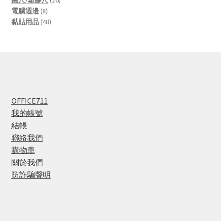
8
products
電腦週邊
8
products
48
黏貼用品
48
products
OFFICE711
我的帳號
結帳
聯絡我們
購物車
關於我們
防詐騙聲明