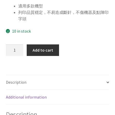
適用多款機型
列印品質穩定，不易造成斷針，不傷機器及點陣印
字頭
10 in stock
For
Add to cart
PANASONIC
KX-
P170
副
廠
Description
黑
色
Additional information
色
帶
quantity
Description