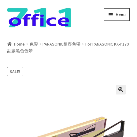
Skip
Skip
Menu
to
to
navigation
content
Home
Home
色帶
PANASONIC相容色帶
For PANASONIC KX-P170
副廠黑色色帶
我的帳號
結帳
SALE!
聯絡我們
購物車
關於我們
防詐騙聲明