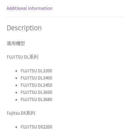
黑
Additional information
色
色
帶
Description
quantity
適用機型
FUJITSU DL系列
FUJITSU DL3300
FUJITSU DL3400
FUJITSU DL3450
FUJITSU DL3600
FUJITSU DL3680
Fujitsu DX系列
FUJITSU DX2200