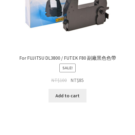
For FUJITSU DL3800 / FUTEK F80 副廠黑色色帶
SALE!
NT$
100
NT$
85
Add to cart