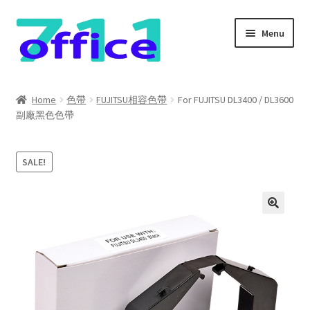
Skip
Skip
Menu
to
to
navigation
content
Home
Home
色帶
FUJITSU相容色帶
For FUJITSU DL3400 / DL3600
副廠黑色色帶
我的帳號
結帳
SALE!
聯絡我們
購物車
關於我們
防詐騙聲明