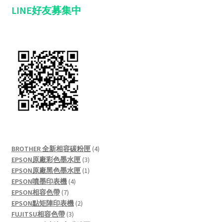
LINE好友募集中
4
BROTHER 全新相容碳粉匣
4
3
products
EPSON原廠彩色墨水匣
3
products
1
EPSON原廠黑色墨水匣
1
4
product
EPSON噴墨印表機
4
7
products
EPSON相容色帶
7
products
2
EPSON點矩陣印表機
2
3
products
FUJITSU相容色帶
3