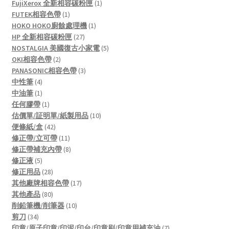
products
1
FujiXerox 全新相容碳粉匣
1
1
product
FUTEK相容色帶
1
product
1
HOKO HOKO廚餘處理機
1
27
product
HP 全新相容碳粉匣
27
products
5
NOSTALGIA 美國復古小家電
5
2
products
OKI相容色帶
2
products
3
PANASONIC相容色帶
3
4
products
中性筆
4
products
1
中油筆
1
product
1
任何膠帶
1
product
10
估價單/証明單/紙製用品
10
42
products
便條紙/盒
42
products
11
修正帶/立可帶
11
products
8
修正帶補充內帶
8
5
products
修正液
5
products
28
修正用品
28
products
17
其他廠牌相容色帶
17
80
products
其他產品
80
products
10
削鉛筆機/削筆器
10
34
products
剪刀
34
products
7
印章/原子印章/印泥/印台/印章刷/印章用補充油
7