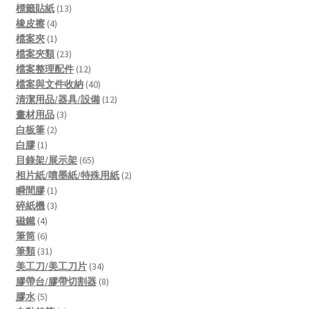
13
products
標籤貼紙
13
4
products
橡皮擦
4
products
1
檔案夾
1
product
23
檔案夾類
23
products
12
檔案整理配件
12
products
40
檔案與文件收納
40
products
12
清潔用品/器具/設備
12
3
products
畫材用品
3
2
products
白板筆
2
1
products
白膠
1
product
65
目錄架/展示架
65
products
2
相片紙/噴墨紙/特殊用紙
2
1
products
瞬間膠
1
product
3
碎紙機
3
4
products
磁鐵
4
products
6
筆筒
6
products
31
筆類
31
products
34
美工刀/美工刀片
34
products
8
膠帶台/膠帶切割器
8
5
products
膠水
5