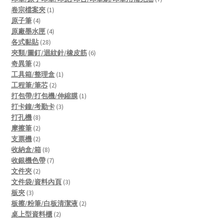
1
products
卷宗檔案夾
1
4
product
原子筆
4
products
4
原廠墨水匣
4
28
products
各式黏貼
28
products
6
夾類/圖釘/迴紋針/橡皮筋
6
2
products
奇異筆
2
products
1
工具箱/整理盒
1
2
product
工程筆/筆芯
2
products
1
打包帶/打包機/伸縮膜
1
3
product
打卡鐘/考勤卡
3
8
products
打孔機
8
products
2
摩擦筆
2
products
2
支票機
2
products
8
收納盒/箱
8
products
7
收銀機色帶
7
2
products
文件夾
2
products
3
文件袋/資料內頁
3
3
products
板夾
3
products
2
板擦/粉筆/白板清潔液
2
2
products
桌上型資料櫃
2