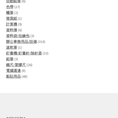
products
6
自動鉛筆
6
27
products
色帶
27
2
products
蠟筆
2
products
1
複寫紙
1
product
9
計算機
9
products
6
資料簿
6
products
3
資料袋/拉鍊包
3
products
318
辦公事務用品/設備
318
1
products
速乾筆
1
product
33
釘書機/釘書針/除針器
33
3
products
鉛筆
3
products
26
鐵尺/塑膠尺
26
8
products
電腦週邊
8
products
48
黏貼用品
48
products