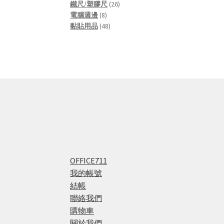
products
26
鐵尺/塑膠尺
26
8
products
電腦週邊
8
products
48
黏貼用品
48
products
OFFICE711
我的帳號
結帳
聯絡我們
購物車
關於我們