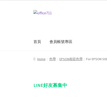
Skip
Skip
to
to
navigation
content
首頁
會員帳號專區
Home
我的帳號
結帳
聯絡我們
購物車
關於
Home
色帶
EPSON相容色帶
For EPSON 
LINE好友募集中