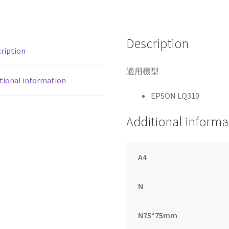
副
廠
黑
Description
色
ription
色
帶
適用機型
tional information
quantity
EPSON LQ310
Additional informa
A4
N
N75*75mm