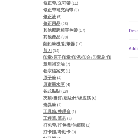
products
11
修正帶/立可帶
11
products
8
修正帶補充內帶
8
5
products
修正液
5
products
28
修正用品
28
products
17
其他廠牌相容色帶
17
Desc
80
products
其他產品
80
products
10
削鉛筆機/削筆器
10
Addi
34
products
剪刀
34
products
印章/原子印章/印泥/印台/印章刷/印
7
章用補充油
7
products
1
卷宗檔案夾
1
4
product
原子筆
4
products
4
原廠墨水匣
4
28
products
各式黏貼
28
products
6
夾類/圖釘/迴紋針/橡皮筋
6
2
products
奇異筆
2
products
1
工具箱/整理盒
1
2
product
工程筆/筆芯
2
products
1
打包帶/打包機/伸縮膜
1
3
product
打卡鐘/考勤卡
3