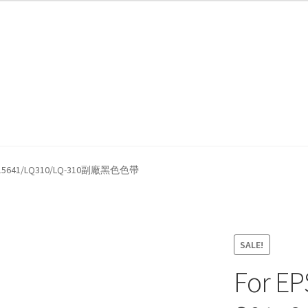
我們
防詐騙聲明
S015641/LQ310/LQ-310副廠黑色色帶
SALE!
For E