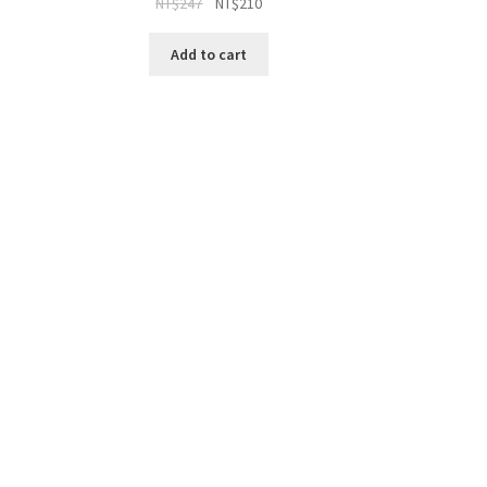
NT$
247
NT$
210
Add to cart