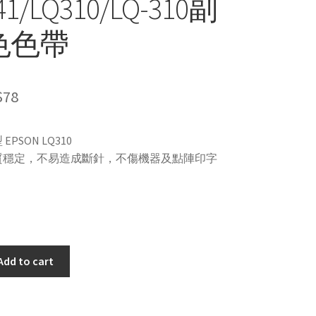
41/LQ310/LQ-310副
色色帶
$
78
EPSON LQ310
質穩定，不易造成斷針，不傷機器及點陣印字
Add to cart
/LQ-