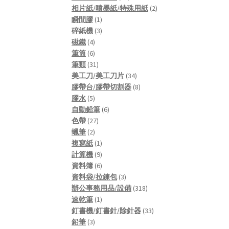
products
2
相片紙/噴墨紙/特殊用紙
2
1
products
瞬間膠
1
product
3
碎紙機
3
4
products
磁鐵
4
products
6
筆筒
6
products
31
筆類
31
products
34
美工刀/美工刀片
34
products
8
膠帶台/膠帶切割器
8
5
products
膠水
5
products
6
自動鉛筆
6
27
products
色帶
27
2
products
蠟筆
2
products
1
複寫紙
1
product
9
計算機
9
products
6
資料簿
6
products
3
資料袋/拉鍊包
3
products
318
辦公事務用品/設備
318
1
products
速乾筆
1
product
33
釘書機/釘書針/除針器
33
3
products
鉛筆
3