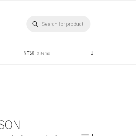
Products
search
NT$
0
0 items
PSON