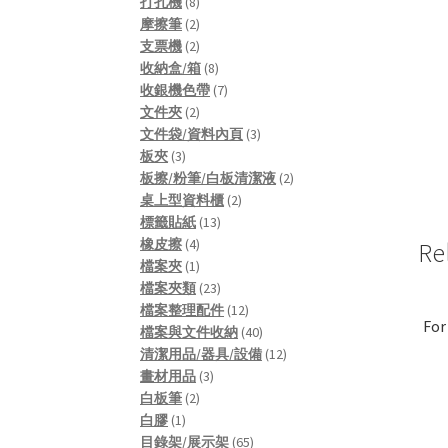
8
products
打孔機
8
products
2
摩擦筆
2
products
2
支票機
2
products
8
收納盒/箱
8
products
7
收銀機色帶
7
2
products
文件夾
2
products
3
文件袋/資料內頁
3
3
products
板夾
3
products
2
板擦/粉筆/白板清潔液
2
2
products
桌上型資料櫃
2
13
products
標籤貼紙
13
4
products
橡皮擦
4
Re
products
1
檔案夾
1
product
23
檔案夾類
23
products
12
檔案整理配件
12
For
products
40
檔案與文件收納
40
products
12
清潔用品/器具/設備
12
3
products
畫材用品
3
2
products
白板筆
2
1
products
白膠
1
product
65
目錄架/展示架
65