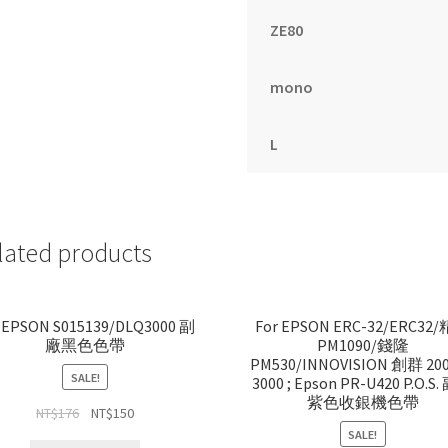
ZE80
mono
L
lated products
 EPSON S015139/DLQ3000 副
For EPSON ERC-32/ERC32
廠黑色色帶
PM1090/錢隆
PM530/INNOVISION 創群 200
SALE!
3000 ; Epson PR-U420 P.O.S
紫色收銀機色帶
NT$
176
NT$
150
SALE!