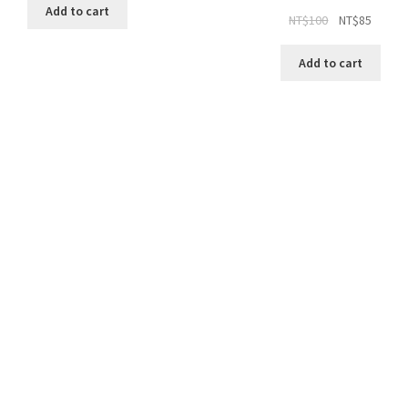
Add to cart
NT$
100
NT$
85
Add to cart