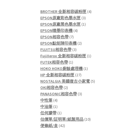
4
BROTHER 全新相容碳粉匣
4
3
products
EPSON原廠彩色墨水匣
3
products
1
EPSON原廠黑色墨水匣
1
4
product
EPSON噴墨印表機
4
7
products
EPSON相容色帶
7
products
2
EPSON點矩陣印表機
2
3
products
FUJITSU相容色帶
3
products
1
FujiXerox 全新相容碳粉匣
1
1
product
FUTEK相容色帶
1
product
1
HOKO HOKO廚餘處理機
1
27
product
HP 全新相容碳粉匣
27
products
5
NOSTALGIA 美國復古小家電
5
2
products
OKI相容色帶
2
products
3
PANASONIC相容色帶
3
4
products
中性筆
4
products
1
中油筆
1
product
1
任何膠帶
1
product
10
估價單/証明單/紙製用品
10
42
products
便條紙/盒
42