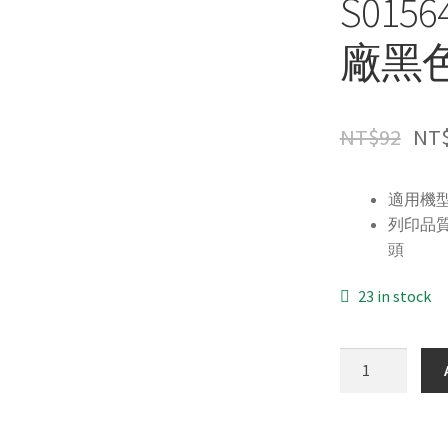
S0156
廠黑
NT$
92
NT
適用機型 
列印品
頭
23 in stock
For
EPSON
S015641/LQ310
310