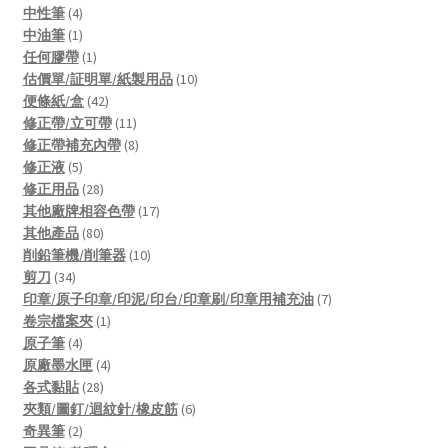
4
products
中性筆
4
products
1
中油筆
1
product
1
任何膠帶
1
product
10
估價單/証明單/紙製用品
10
42
products
便條紙/盒
42
products
11
修正帶/立可帶
11
products
8
修正帶補充內帶
8
5
products
修正液
5
products
28
修正用品
28
products
17
其他廠牌相容色帶
17
80
products
其他產品
80
products
10
削鉛筆機/削筆器
10
34
products
剪刀
34
products
7
印章/原子印章/印泥/印台/印章刷/印章用補充油
7
1
products
卷宗檔案夾
1
4
product
原子筆
4
products
4
原廠墨水匣
4
28
products
各式黏貼
28
products
6
夾類/圖釘/迴紋針/橡皮筋
6
2
products
奇異筆
2