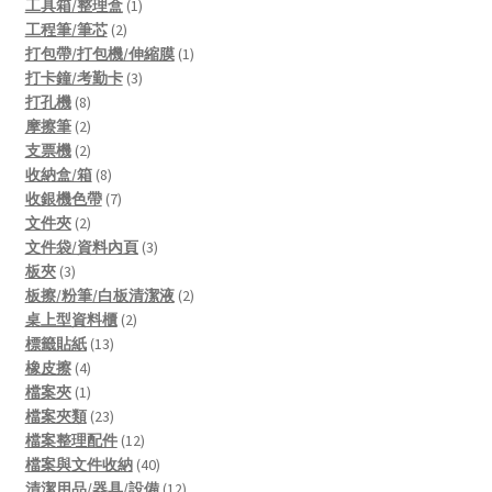
products
1
工具箱/整理盒
1
2
product
工程筆/筆芯
2
products
1
打包帶/打包機/伸縮膜
1
3
product
打卡鐘/考勤卡
3
8
products
打孔機
8
products
2
摩擦筆
2
products
2
支票機
2
products
8
收納盒/箱
8
products
7
收銀機色帶
7
2
products
文件夾
2
products
3
文件袋/資料內頁
3
3
products
板夾
3
products
2
板擦/粉筆/白板清潔液
2
2
products
桌上型資料櫃
2
13
products
標籤貼紙
13
4
products
橡皮擦
4
products
1
檔案夾
1
product
23
檔案夾類
23
products
12
檔案整理配件
12
products
40
檔案與文件收納
40
products
12
清潔用品/器具/設備
12