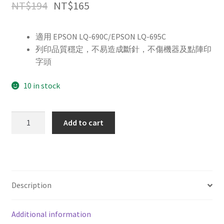
NT$
194
NT$
165
適用 EPSON LQ-690C/EPSON LQ-695C
列印品質穩定，不易造成斷針，不傷機器及點陣印
字頭
10 in stock
For
Add to cart
EPSON
S015611/LQ690C/LQ695C
副
廠
黑
Description
色
色
Additional information
帶