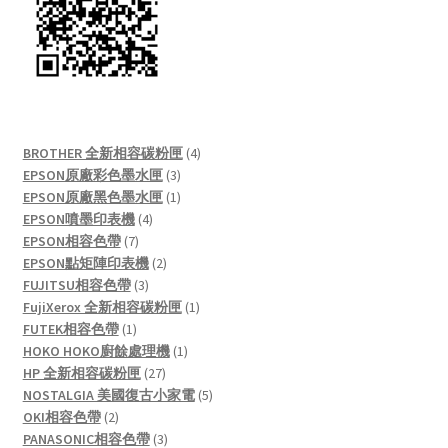
4
BROTHER 全新相容碳粉匣
4
3
products
EPSON原廠彩色墨水匣
3
products
1
EPSON原廠黑色墨水匣
1
4
product
EPSON噴墨印表機
4
7
products
EPSON相容色帶
7
products
2
EPSON點矩陣印表機
2
3
products
FUJITSU相容色帶
3
products
1
FujiXerox 全新相容碳粉匣
1
1
product
FUTEK相容色帶
1
product
1
HOKO HOKO廚餘處理機
1
27
product
HP 全新相容碳粉匣
27
products
5
NOSTALGIA 美國復古小家電
5
2
products
OKI相容色帶
2
products
3
PANASONIC相容色帶
3