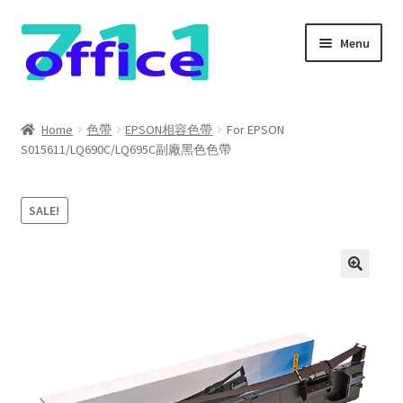
Skip
Skip
Menu
to
to
navigation
content
Home
Home
色帶
EPSON相容色帶
For EPSON
S015611/LQ690C/LQ695C副廠黑色色帶
我的帳號
結帳
SALE!
聯絡我們
購物車
關於我們
防詐騙聲明