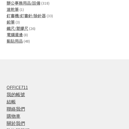
products
318
辦公事務用品/設備
318
1
products
速乾筆
1
product
33
釘書機/釘書針/除針器
33
3
products
鉛筆
3
products
26
鐵尺/塑膠尺
26
8
products
電腦週邊
8
products
48
黏貼用品
48
products
OFFICE711
我的帳號
結帳
聯絡我們
購物車
關於我們