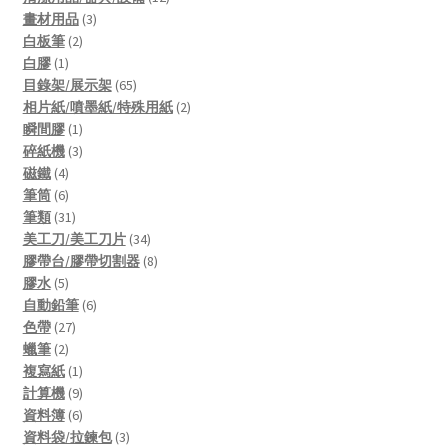
3
products
畫材用品
3
2
products
白板筆
2
1
products
白膠
1
product
65
目錄架/展示架
65
products
2
相片紙/噴墨紙/特殊用紙
2
1
products
瞬間膠
1
product
3
碎紙機
3
4
products
磁鐵
4
products
6
筆筒
6
products
31
筆類
31
products
34
美工刀/美工刀片
34
products
8
膠帶台/膠帶切割器
8
5
products
膠水
5
products
6
自動鉛筆
6
27
products
色帶
27
2
products
蠟筆
2
products
1
複寫紙
1
product
9
計算機
9
products
6
資料簿
6
products
3
資料袋/拉鍊包
3