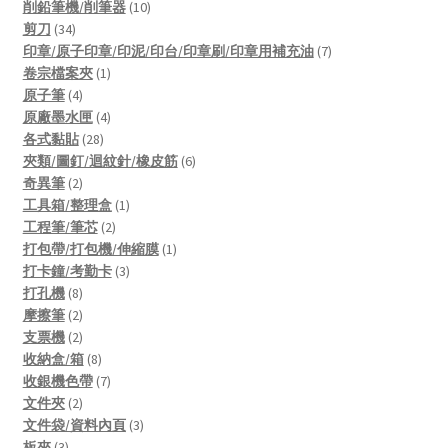
products
10
削鉛筆機/削筆器
10
34
products
剪刀
34
products
7
印章/原子印章/印泥/印台/印章刷/印章用補充油
7
1
products
卷宗檔案夾
1
4
product
原子筆
4
products
4
原廠墨水匣
4
28
products
各式黏貼
28
products
6
夾類/圖釘/迴紋針/橡皮筋
6
2
products
奇異筆
2
products
1
工具箱/整理盒
1
2
product
工程筆/筆芯
2
products
1
打包帶/打包機/伸縮膜
1
3
product
打卡鐘/考勤卡
3
8
products
打孔機
8
products
2
摩擦筆
2
products
2
支票機
2
products
8
收納盒/箱
8
products
7
收銀機色帶
7
2
products
文件夾
2
products
3
文件袋/資料內頁
3
3
products
板夾
3