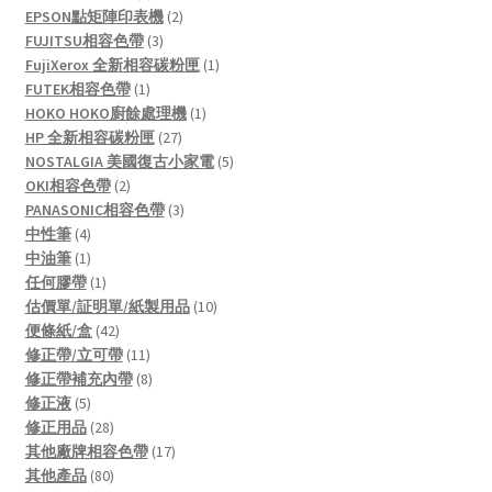
products
2
EPSON點矩陣印表機
2
3
products
FUJITSU相容色帶
3
products
1
FujiXerox 全新相容碳粉匣
1
1
product
FUTEK相容色帶
1
product
1
HOKO HOKO廚餘處理機
1
27
product
HP 全新相容碳粉匣
27
products
5
NOSTALGIA 美國復古小家電
5
2
products
OKI相容色帶
2
products
3
PANASONIC相容色帶
3
4
products
中性筆
4
products
1
中油筆
1
product
1
任何膠帶
1
product
10
估價單/証明單/紙製用品
10
42
products
便條紙/盒
42
products
11
修正帶/立可帶
11
products
8
修正帶補充內帶
8
5
products
修正液
5
products
28
修正用品
28
products
17
其他廠牌相容色帶
17
80
products
其他產品
80