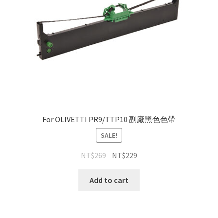
For OLIVETTI PR9/TTP10 副廠黑色色帶
SALE!
NT$
269
NT$
229
Add to cart