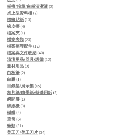
products
2
板擦/粉筆/白板清潔液
2
2
products
桌上型資料櫃
2
13
products
標籤貼紙
13
4
products
橡皮擦
4
products
1
檔案夾
1
product
23
檔案夾類
23
products
12
檔案整理配件
12
products
40
檔案與文件收納
40
products
12
清潔用品/器具/設備
12
3
products
畫材用品
3
2
products
白板筆
2
1
products
白膠
1
product
65
目錄架/展示架
65
products
2
相片紙/噴墨紙/特殊用紙
2
1
products
瞬間膠
1
product
3
碎紙機
3
4
products
磁鐵
4
products
6
筆筒
6
products
31
筆類
31
products
34
美工刀/美工刀片
34