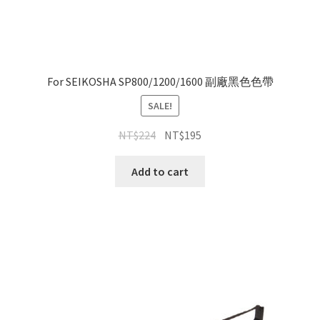
For SEIKOSHA SP800/1200/1600 副廠黑色色帶
SALE!
NT$
224
NT$
195
Add to cart