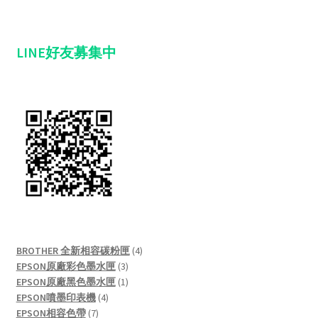
LINE好友募集中
4
BROTHER 全新相容碳粉匣
4
3
products
EPSON原廠彩色墨水匣
3
products
1
EPSON原廠黑色墨水匣
1
4
product
EPSON噴墨印表機
4
7
products
EPSON相容色帶
7