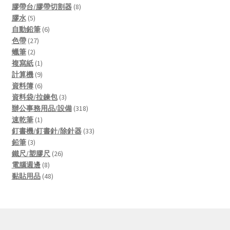
products
8
膠帶台/膠帶切割器
8
5
products
膠水
5
products
6
自動鉛筆
6
27
products
色帶
27
2
products
蠟筆
2
products
1
複寫紙
1
product
9
計算機
9
products
6
資料簿
6
products
3
資料袋/拉鍊包
3
products
318
辦公事務用品/設備
318
1
products
速乾筆
1
product
33
釘書機/釘書針/除針器
33
3
products
鉛筆
3
products
26
鐵尺/塑膠尺
26
8
products
電腦週邊
8
products
48
黏貼用品
48
products