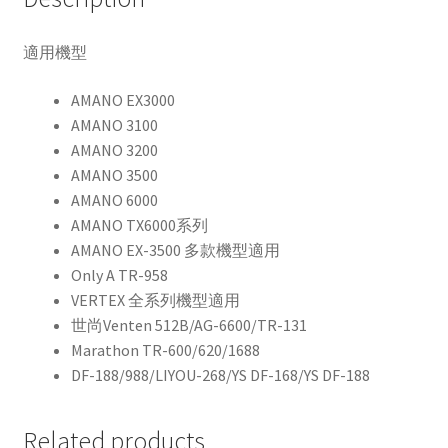
帶
quantity
適用機型
AMANO EX3000
AMANO 3100
AMANO 3200
AMANO 3500
AMANO 6000
AMANO TX6000系列
AMANO EX-3500 多款機型適用
Only A TR-958
VERTEX 全系列機型適用
世尚Venten 512B/AG-6600/TR-131
Marathon TR-600/620/1688
DF-188/988/LIYOU-268/YS DF-168/YS DF-188
Related products