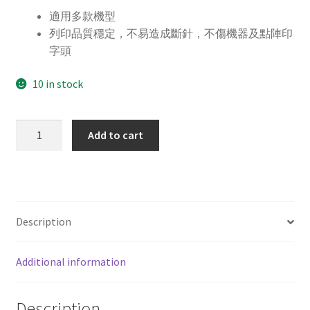
適用多款機型
列印品質穩定，不易造成斷針，不傷機器及點陣印
字頭
10 in stock
For
Add to cart
AMANO
PIX3000
副
廠
打
Description
卡
鐘
Additional information
紅
黑
色
Description