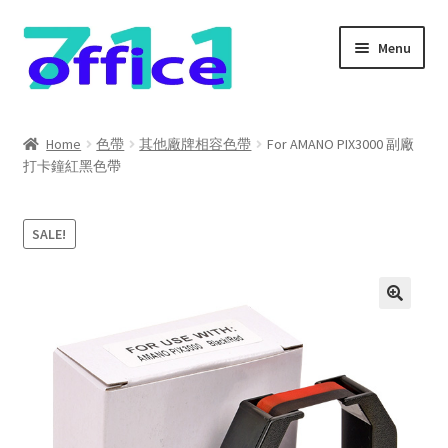
Skip
Skip
Menu
to
to
navigation
content
Home
Home
色帶
其他廠牌相容色帶
For AMANO PIX3000 副廠
打卡鐘紅黑色帶
我的帳號
結帳
SALE!
聯絡我們
購物車
關於我們
防詐騙聲明