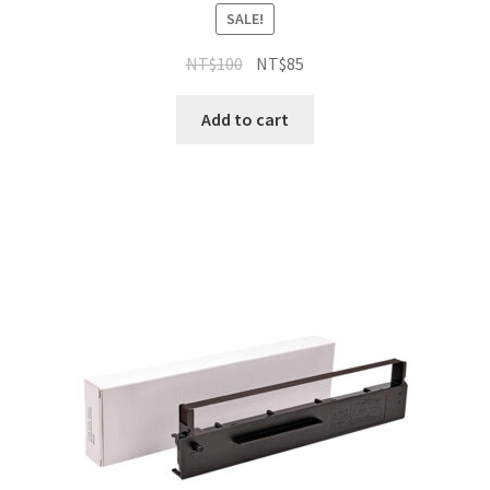
SALE!
NT$
100
NT$
85
Add to cart